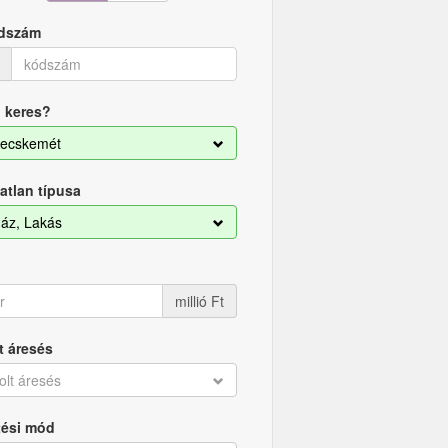
dszám
 keres?
ecskemét
atlan típusa
áz, Lakás
millió Ft
t áresés
olt áresés
tési mód