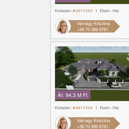
Kódszám:
#3617355
|
Eladó
-
Ház
Várnagy Krisztina
+36 70 389 6761
Ár:
94.3 M Ft
Kódszám:
#3617354
|
Eladó
-
Ház
Várnagy Krisztina
+36 70 389 6761