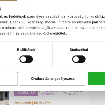
Tel
Az összközműves, be...
ál
Kedvencnek
Árcsökkenés
RÉSZLETEK
jelölöm
értesítés
mak és hirdetések személyre szabásához, közösségi funkciók biz
Szl
hez. Ezenkívül közösségi média-, hirdető- és elemező partner
Kecskemét | Vacsiköz
zó adatait, akik kombinálhatják az adatokat más olyan adatokka
Szobák száma:
4 db
sznált más szolgáltatásokból gyűjtöttek.
Lakótér területe:
91 m2
Telek területe:
520 m2
Beállítások
Statisztikai
Új
Ikerház
Máriavárosi új ikerház eladó!
Máriavárosban ikerház telekkel együtt eladó!
Kiválasztás engedélyezése
Kecskeméten közel a belvároshoz, Máriavárosban
eladó új építésű ikerház....
Kedvencnek
Árcsökkenés
RÉSZLETEK
jelölöm
értesítés
Kecskemét | Máriaváros