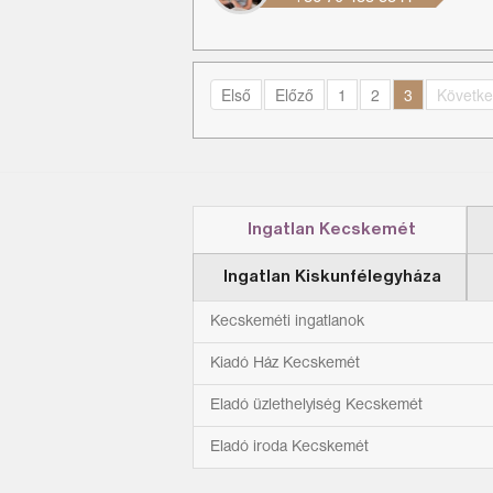
Első
Előző
1
2
3
Követk
Ingatlan Kecskemét
Ingatlan Kiskunfélegyháza
Kecskeméti ingatlanok
Kiadó Ház Kecskemét
Eladó üzlethelyiség Kecskemét
Eladó iroda Kecskemét