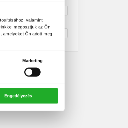
ek területe
tosításához, valamint
ogen, leírás
einkkel megosztjuk az Ön
l, amelyeket Ön adott meg
Részletes keresés
Marketing
Engedélyezés