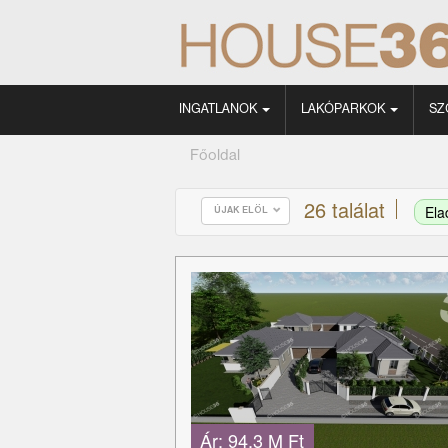
INGATLANOK
LAKÓPARKOK
SZ
Főoldal
26 találat
El
ÚJAK ELÖL
Ár:
94.3 M Ft