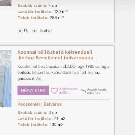
Szobák száma:
4 db
Lakótér területe:
120 m2
Telek területe:
286 m2
Új
Ikerház
Azonnal költözhető kétrendbeli
ikerház Kecskemét belvárosába...
Kecskemét belvárosában ELADÓ, egy 1998-as tégla
építésű, kétszintes, kétrendbeli felújított ikerház,
garázzsal! Jel...
Kedvencnek
Árcsökkenés
RÉSZLETEK
jelölöm
értesítés
Kecskemét | Belváros
Szobák száma:
3 db
Lakótér területe:
71 m2
Telek területe:
130 m2