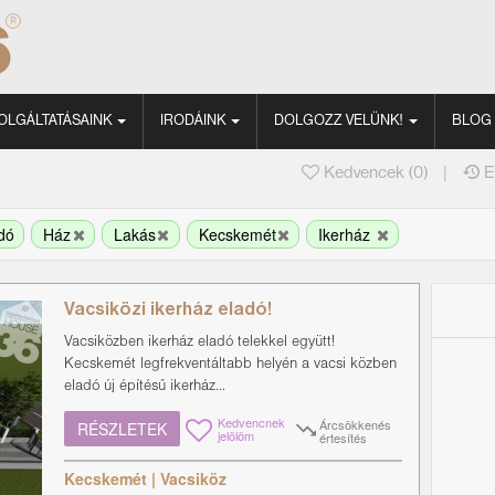
OLGÁLTATÁSAINK
IRODÁINK
DOLGOZZ VELÜNK!
BLOG
|
Kedvencek (
0
)
E
adó
Ház
Lakás
Kecskemét
Ikerház
Vacsiközi ikerház eladó!
Vacsiközben ikerház eladó telekkel együtt!
Kecskemét legfrekventáltabb helyén a vacsi közben
eladó új építésű ikerház...
Kedvencnek
Árcsökkenés
RÉSZLETEK
jelölöm
értesítés
Kecskemét | Vacsiköz