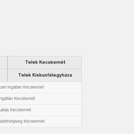
Telek Kecskemét
Telek Kiskunfélegyháza
ipari ingatlan Kecskemét
ingatlan Kecskemét
Lakás Kecskemét
üzlethelyiség Kecskemét