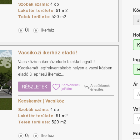
Szobák száma:
4 db
Kó
Lakótér területe:
91 m2
Telek területe:
520 m2
#
Új
Ikerház
Hol
K
Vacsiközi ikerház eladó!
Ing
Vacsiközben ikerház eladó telekkel együtt!
H
Kecskemét legfrekventáltabb helyén a vacsi közben
eladó új építésű ikerház...
Ár
Kedvencnek
Árcsökkenés
RÉSZLETEK
jelölöm
értesítés
Kecskemét | Vacsiköz
Vol
Szobák száma:
4 db
Lakótér területe:
91 m2
V
Telek területe:
520 m2
Fű
Új
Ikerház