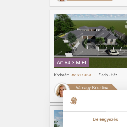
Ár:
94.3 M Ft
Kódszám:
#3617353
|
Eladó
-
Ház
Várnagy Krisztina
+36 70 389 6761
Beleegyezés