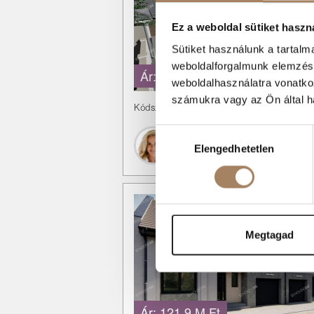
Ez a weboldal sütiket haszn
Sütiket használunk a tartal
weboldalforgalmunk elemzésé
Ár:
94.3 M Ft
weboldalhasználatra vonatko
számukra vagy az Ön által ha
Kódszám:
#3617352
|
Eladó
-
Ház
Hozzájárulás
Várnagy Krisztina
Elengedhetetlen
kiválasztása
+36 70 389 6761
Megtagad
Ár:
121.9 M Ft