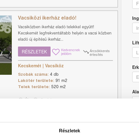
F
Ing
Vacsiközi ikerház eladó!
I
Vacsiközben ikerház eladó telekkel együtt!
Kecskemét legfrekventáltabb helyén a vacsi közben
eladó új építésű ikerház...
Lif
Kedvencnek
Árcsökkenés
RÉSZLETEK
L
jelölöm
értesítés
Kecskemét | Vacsiköz
Erk
Szobák száma:
4 db
E
Lakótér területe:
91 m2
Telek területe:
520 m2
Ala
Új
Ikerház
Sz
Vacsiközi 1 szintes ikerház eladó!
Részletek
Vacsiközben ikerház eladó telekkel együtt!
Kecskemét Vacsiközben eladó új építésű ikerház.