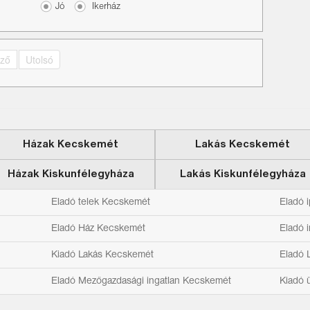
Jó
Ikerház
ező
Utolsó
Házak Kecskemét
Lakás Kecskemét
Házak Kiskunfélegyháza
Lakás Kiskunfélegyháza
Eladó telek Kecskemét
Eladó 
Eladó Ház Kecskemét
Eladó 
Kiadó Lakás Kecskemét
Eladó 
Eladó Mezőgazdasági ingatlan Kecskemét
Kiadó 