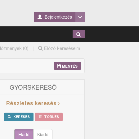
Bejelentkezés
|
lőzmények (0)
Előző kereséseim
MENTÉS
GYORSKERESŐ
Részletes keresés
KERESÉS
TÖRLÉS
Eladó
Kiadó