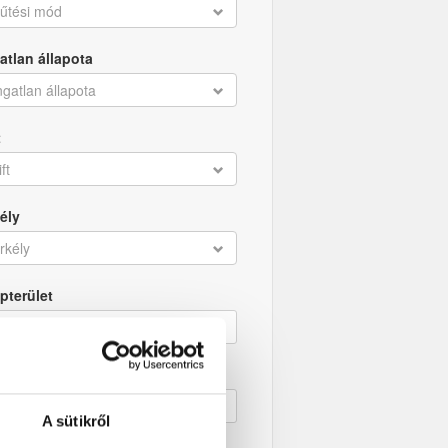
űtési mód
atlan állapota
ngatlan állapota
t
ift
ély
rkély
pterület
obák száma
A sütikről