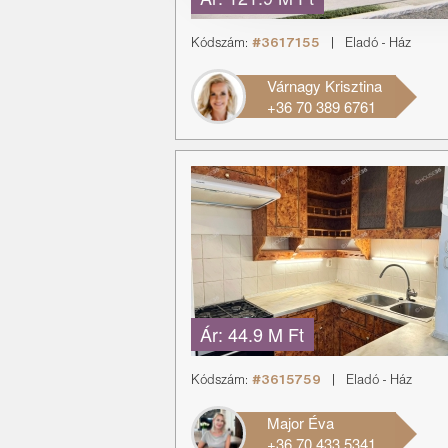
Kódszám:
#3617155
|
Eladó
-
Ház
Várnagy Krisztina
+36 70 389 6761
Ár:
44.9 M Ft
Kódszám:
#3615759
|
Eladó
-
Ház
Major Éva
+36 70 433 5341