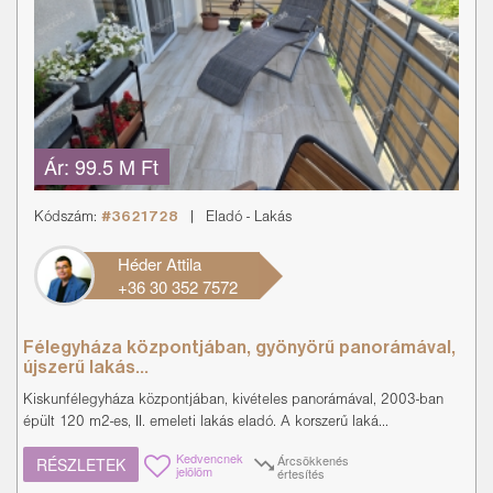
Ár:
99.5 M Ft
Kódszám:
#3621728
|
Eladó
-
Lakás
Héder Attila
+36 30 352 7572
Félegyháza központjában, gyönyörű panorámával,
újszerű lakás...
Kiskunfélegyháza központjában, kivételes panorámával, 2003-ban
épült 120 m2-es, II. emeleti lakás eladó. A korszerű laká...
Kedvencnek
Árcsökkenés
RÉSZLETEK
jelölöm
értesítés