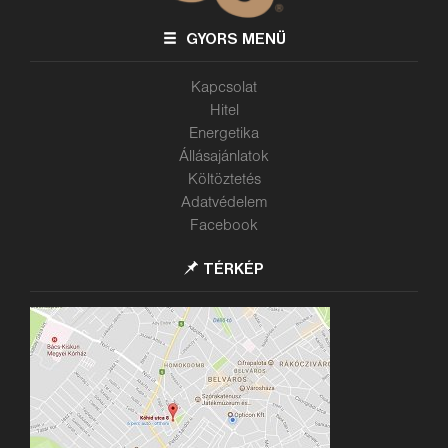
GYORS MENÜ
Kapcsolat
Hitel
Energetika
Állásajánlatok
Költöztetés
Adatvédelem
Facebook
TÉRKÉP