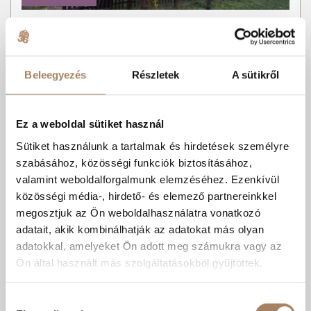
Kódszám:
#3621436
|
Eladó
-
Lakás
Gál Tünde
+36 70 312 5719
Beleegyezés
Részletek
A sütikről
Belvárosi 2 szobás lakás - kedvező rezsivel!
Ez a weboldal sütiket használ
Kiskunfélegyháza szívében eladó egy első emeleti, 56 m2-es,
részben felújított, téglából épült társasházi lakás, 20 m2-e...
Sütiket használunk a tartalmak és hirdetések személyre
szabásához, közösségi funkciók biztosításához,
Kedvencnek
Árcsökkenés
RÉSZLETEK
jelölöm
értesítés
valamint weboldalforgalmunk elemzéséhez. Ezenkívül
közösségi média-, hirdető- és elemező partnereinkkel
Kiskunfélegyháza | Belváros
megosztjuk az Ön weboldalhasználatra vonatkozó
Szobák száma:
2 db
adatait, akik kombinálhatják az adatokat más olyan
Lakótér területe:
56 m2
adatokkal, amelyeket Ön adott meg számukra vagy az
Emelet:
1
Ön által használt más szolgáltatásokból gyűjtöttek.
R.felújított
Cserépkályha, Héra/konvektor
Tégla
Hozzájárulás