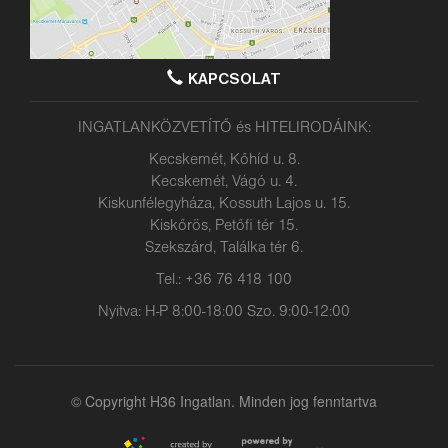
KAPCSOLAT
INGATLANKÖZVETÍTŐ és HITELIRODÁINK:
Kecskemét, Kőhíd u. 8.
Kecskemét, Vágó u. 4.
Kiskunfélegyháza, Kossuth Lajos u. 15.
Kiskőrös, Petőfi tér 15.
Szekszárd, Találka tér 6.
Tel.: +36 76 418 100
Nyitva: H-P 8:00-18:00 Szo. 9:00-12:00
© Copyright H36 Ingatlan. Minden jog fenntartva