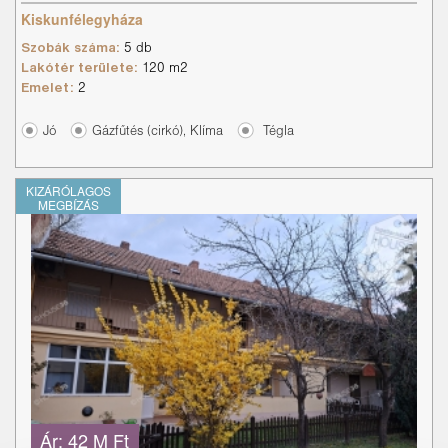
Kiskunfélegyháza
Szobák száma:
5 db
Lakótér területe:
120 m2
Emelet:
2
Jó
Gázfűtés (cirkó), Klíma
Tégla
KIZÁRÓLAGOS
MEGBÍZÁS
Ár:
42 M Ft