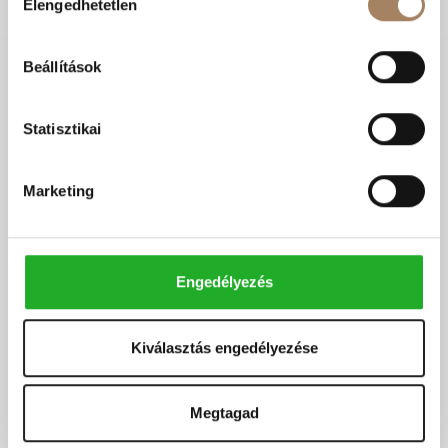
Elengedhetetlen
kiválasztása
Beállítások
Ingatlan Kecskemét
Házak Kecskemét
Statisztikai
Lakás Kecskemét
Telek Kecskemét
Ingatlan
Házak
Marketing
Kiskunfélegyháza
Kiskunfélegyháza
Lakás Kiskunfélegyháza
Telek Kiskunfélegyháza
Engedélyezés
Kecskeméti ingatlanok
Eladó telek Kecskemét
Kiválasztás engedélyezése
Eladó ipari ingatlan Kecskemét
Kiadó Ház Kecskemét
Megtagad
Eladó Ház Kecskemét