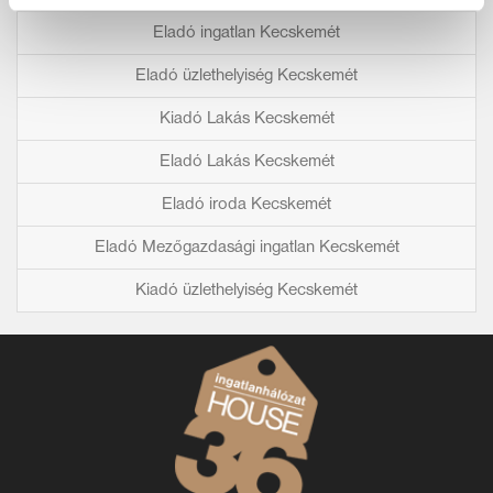
Eladó ingatlan Kecskemét
Eladó üzlethelyiség Kecskemét
Kiadó Lakás Kecskemét
Eladó Lakás Kecskemét
Eladó iroda Kecskemét
Eladó Mezőgazdasági ingatlan Kecskemét
Kiadó üzlethelyiség Kecskemét