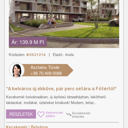
Ár:
139.9 M Ft
Kódszám:
#3621214
|
Eladó
-
Iroda
Asztalos Tünde
+36 70 409 0088
*A belváros új ékköve, pár perc sétára a Főtértől*
Kecskemét belvárosában, új építésű társasházban, leköthető
lakásokat, irodákat, üzleteket kínálunk! Modern, letisz...
Kedvencnek
Árcsökkenés
RÉSZLETEK
jelölöm
értesítés
Kecskemét | Belváros