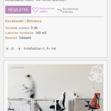
belvárosában eladó, 140 m2-es, üzlethelyi...
Kedvencnek
Árcsökkenés
RÉSZLETEK
jelölöm
értesítés
Kecskemét | Belváros
Szobák száma:
3 db
Lakótér területe:
140 m2
Emelet:
földszint
Jó
Irodaházban A, A+ kat.