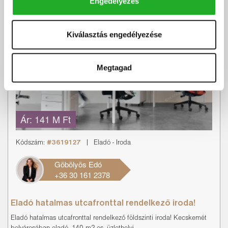
Engedélyezés
Kiválasztás engedélyezése
Megtagad
Ár:
141 M Ft
Kódszám:
#3619127
|
Eladó
-
Iroda
Göbölyös Edó
+36 30 161 2378
Eladó hatalmas utcafronttal rendelkező iroda!
Eladó hatalmas utcafronttal rendelkező földszinti iroda! Kecskemét