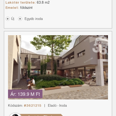
Lakótér területe:
63.8 m2
Emelet:
földszint
Új
Egyéb iroda
Ár:
139.9 M Ft
Kódszám:
#3621215
|
Eladó
-
Iroda