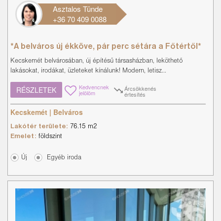
Asztalos Tünde
+36 70 409 0088
*A belváros új ékköve, pár perc sétára a Főtértől*
Kecskemét belvárosában, új építésű társasházban, leköthető
lakásokat, irodákat, üzleteket kínálunk! Modern, letisz...
Kedvencnek
Árcsökkenés
RÉSZLETEK
jelölöm
értesítés
Kecskemét | Belváros
Lakótér területe:
76.15 m2
Emelet:
földszint
Új
Egyéb iroda