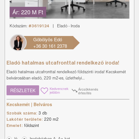
Ár:
220 M Ft
Kódszám:
#3619124
|
Eladó
-
Iroda
Göbölyös Edó
+36 30 161 2378
Eladó hatalmas utcafronttal rendelkező iroda!
Eladó hatalmas utcafronttal rendelkező földszinti iroda! Kecskemét
belvárosában eladó, 220 m2-es, üzlethelyi...
Kedvencnek
Árcsökkenés
RÉSZLETEK
jelölöm
értesítés
Kecskemét | Belváros
Szobák száma:
3 db
Lakótér területe:
220 m2
Emelet:
földszint