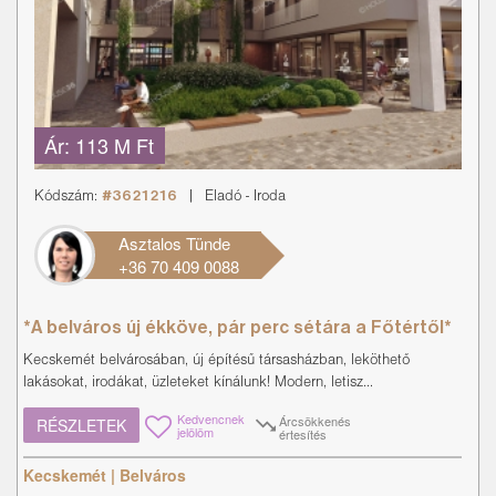
Ár:
113 M Ft
Kódszám:
#3621216
|
Eladó
-
Iroda
Asztalos Tünde
+36 70 409 0088
*A belváros új ékköve, pár perc sétára a Főtértől*
Kecskemét belvárosában, új építésű társasházban, leköthető
lakásokat, irodákat, üzleteket kínálunk! Modern, letisz...
Kedvencnek
Árcsökkenés
RÉSZLETEK
jelölöm
értesítés
Kecskemét | Belváros