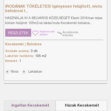
IRODÁNAK TÖKÉLETES! Igényesen felújított, nívós
belvárosi l...
HASZNÁLJA KI A BELVÁROS KÖZELSÉGÉT! Eladó 2016-ban teljes
körűen felújított 105m2-es lakás/iroda Kecskemét belváros...
Kedvencnek
Árcsökkenés
RÉSZLETEK
jelölöm
értesítés
Kecskemét | Belváros
Szobák száma:
3 db
Lakótér területe:
105 m2
Emelet:
1
Nívós
Lakásban
Ingatlan Kecskemét
Házak Kecskemét