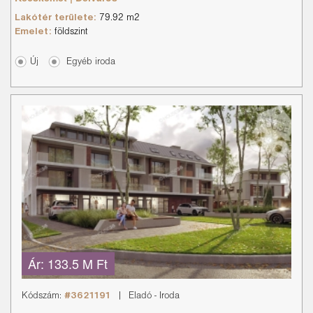
Lakótér területe:
79.92 m2
Emelet:
földszint
Új
Egyéb iroda
Ár:
133.5 M Ft
Kódszám:
#3621191
|
Eladó
-
Iroda