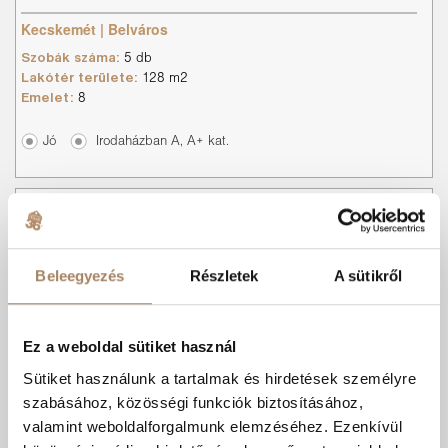
Kecskemét | Belváros
Szobák száma:
5 db
Lakótér területe:
128 m2
Emelet:
8
Jó
Irodaházban A, A+ kat.
Beleegyezés
Részletek
A sütikről
Ez a weboldal sütiket használ
Sütiket használunk a tartalmak és hirdetések személyre
szabásához, közösségi funkciók biztosításához,
Ár:
71 M Ft
valamint weboldalforgalmunk elemzéséhez. Ezenkívül