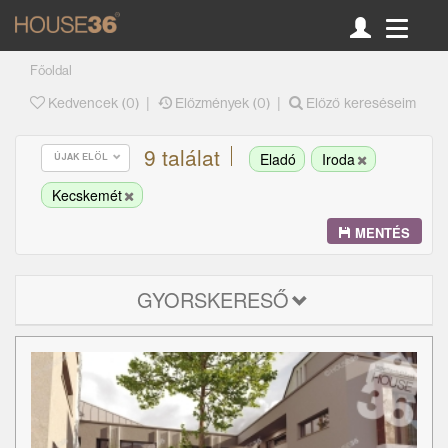
Főoldal
|
|
Kedvencek (
0
)
Előzmények (0)
Előző kereséseim
9 találat
Eladó
Iroda
ÚJAK ELÖL
Kecskemét
MENTÉS
GYORSKERESŐ