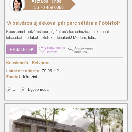
Asztalos Tünde
+36 70 409 0088
*A belváros új ékköve, pár perc sétára a Főtértől*
Kecskemét belvárosában, új építésű társasházban, leköthető
lakásokat, irodákat, üzleteket kínálunk! Modern, letisz...
Kedvencnek
Árcsökkenés
RÉSZLETEK
jelölöm
értesítés
Kecskemét | Belváros
Lakótér területe:
79.96 m2
Emelet:
földszint
Új
Egyéb iroda