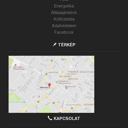
Energetika
Állásajánlatok
Költöztetés
Adatvédelem
Facebook
TÉRKÉP
KAPCSOLAT