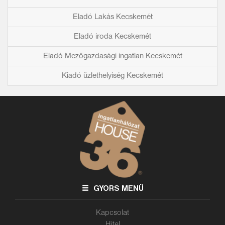
Eladó Lakás Kecskemét
Eladó iroda Kecskemét
Eladó Mezőgazdasági ingatlan Kecskemét
Kiadó üzlethelyiség Kecskemét
GYORS MENÜ
Kapcsolat
Hitel