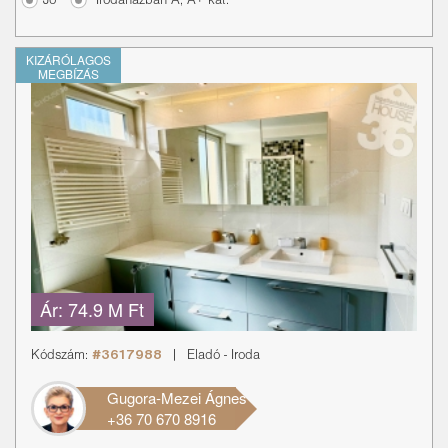
Jó
Irodaházban A, A+ kat.
KIZÁRÓLAGOS
MEGBÍZÁS
Ár:
74.9 M Ft
Kódszám:
#3617988
|
Eladó
-
Iroda
Gugora-Mezei Ágnes
+36 70 670 8916