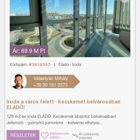
Ár:
89.9 M Ft
Kódszám:
#3619363
|
Eladó
-
Iroda
Valastyán Mihály
+36 30 161 2373
Iroda a város felett - Kecskemét belvárosában
ELADÓ!
128 m2-es iroda ELADÓ, Kecskemét abszolút belvárosában!
Jellemzői: - gyönyörű panoráma - belvárosi elhelyez...
Kedvencnek
Árcsökkenés
RÉSZLETEK
jelölöm
értesítés