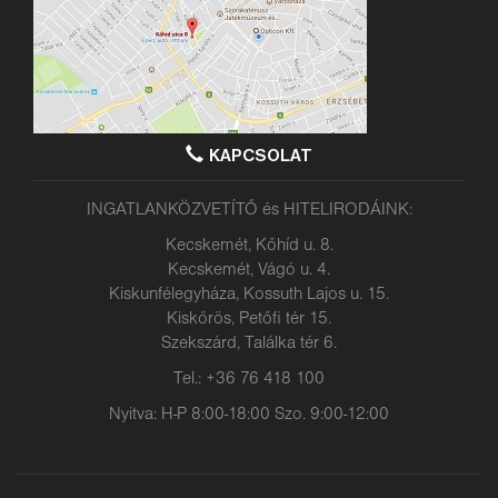
KAPCSOLAT
INGATLANKÖZVETÍTŐ és HITELIRODÁINK:
Kecskemét, Kőhíd u. 8.
Kecskemét, Vágó u. 4.
Kiskunfélegyháza, Kossuth Lajos u. 15.
Kiskőrös, Petőfi tér 15.
Szekszárd, Találka tér 6.
Tel.: +36 76 418 100
Nyitva: H-P 8:00-18:00 Szo. 9:00-12:00