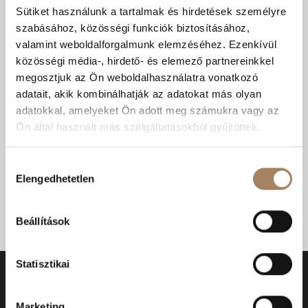
Kiadó Ház Kecskemét
Sütiket használunk a tartalmak és hirdetések személyre
szabásához, közösségi funkciók biztosításához,
Eladó Ház Kecskemét
valamint weboldalforgalmunk elemzéséhez. Ezenkívül
közösségi média-, hirdető- és elemező partnereinkkel
Eladó ingatlan Kecskemét
megosztjuk az Ön weboldalhasználatra vonatkozó
Eladó üzlethelyiség Kecskemét
adatait, akik kombinálhatják az adatokat más olyan
adatokkal, amelyeket Ön adott meg számukra vagy az
Kiadó Lakás Kecskemét
Ön által használt más szolgáltatásokból gyűjtöttek.
Eladó Lakás Kecskemét
Hozzájárulás
Eladó iroda Kecskemét
Elengedhetetlen
kiválasztása
Eladó Mezőgazdasági ingatlan Kecskemét
Beállítások
Kiadó üzlethelyiség Kecskemét
Statisztikai
Marketing