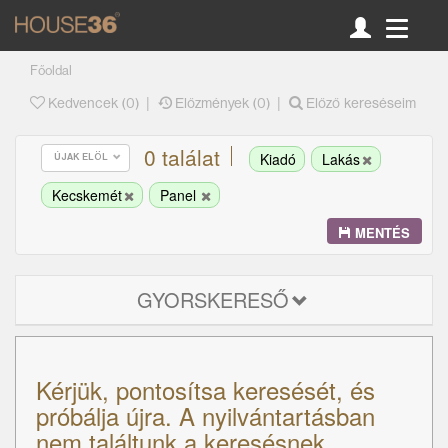
Főoldal
|
|
Kedvencek (
0
)
Előzmények (0)
Előző kereséseim
0 találat
Kiadó
Lakás
ÚJAK ELÖL
Kecskemét
Panel
MENTÉS
GYORSKERESŐ
Kérjük, pontosítsa keresését, és
próbálja újra. A nyilvántartásban
nem találtunk a keresésnek