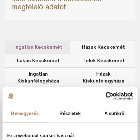
megfelelő adatot.
Ingatlan Kecskemét
Házak Kecskemét
Lakás Kecskemét
Telek Kecskemét
Ingatlan
Házak
Kiskunfélegyháza
Kiskunfélegyháza
Lakás Kiskunfélegyháza
Telek Kiskunfélegyháza
Kecskeméti ingatlanok
Beleegyezés
Részletek
A sütikről
Eladó telek Kecskemét
Eladó ipari ingatlan Kecskemét
Ez a weboldal sütiket használ