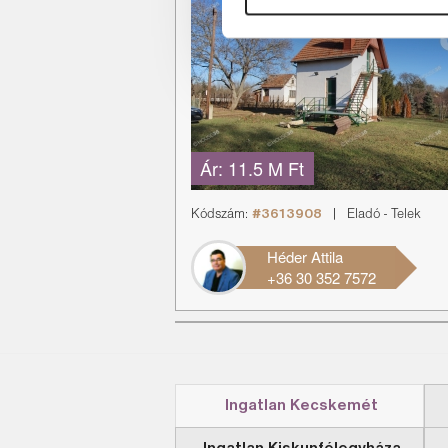
Ár:
11.5 M Ft
Kódszám:
#3613908
|
Eladó
-
Telek
Héder Attila
+36 30 352 7572
Ingatlan Kecskemét