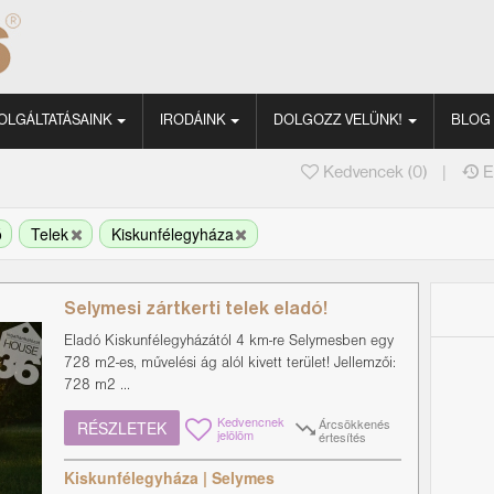
OLGÁLTATÁSAINK
IRODÁINK
DOLGOZZ VELÜNK!
BLOG
|
Kedvencek (
0
)
E
ó
Telek
Kiskunfélegyháza
Selymesi zártkerti telek eladó!
Eladó Kiskunfélegyházától 4 km-re Selymesben egy
728 m2-es, művelési ág alól kivett terület! Jellemzői:
728 m2 ...
Kedvencnek
Árcsökkenés
RÉSZLETEK
jelölöm
értesítés
Kiskunfélegyháza | Selymes