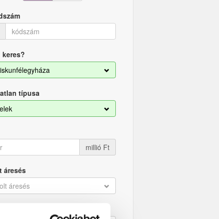
dszám
 keres?
iskunfélegyháza
atlan típusa
elek
millió Ft
t áresés
olt áresés
tési mód