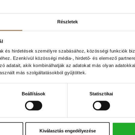
F
Ing
Részletek
Szeretne Haleszban építkezni?
I
Kiskunfélegyháza kedvelt külterületi
részén Haleszban, 4 egymás melletti helyrajzi
Lif
ál
számon található, bekerített, ös...
L
mak és hirdetések személyre szabásához, közösségi funkciók biz
Kedvencnek
Árcsökkenés
RÉSZLETEK
hez. Ezenkívül közösségi média-, hirdető- és elemező partner
jelölöm
értesítés
Erk
zó adatait, akik kombinálhatják az adatokat más olyan adatokka
Kiskunfélegyháza | Halesz
sznált más szolgáltatásokból gyűjtöttek.
E
Telek területe:
3506 m2
Ala
Fúrtkút
Külterületi
Beállítások
Statisztikai
Sz
Kiválasztás engedélyezése
Selymesben közművesített telekkel,