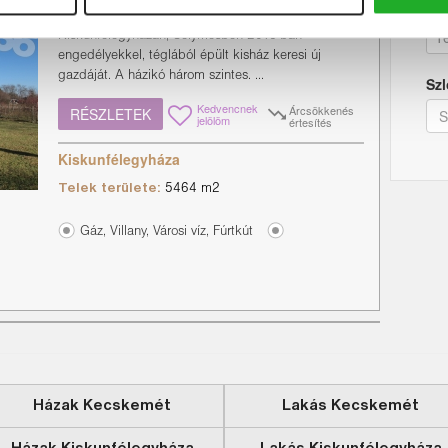
Tel
remek kisház eladó!
Kiskunfélegyházán, Selymesben 2016-ban
engedélyekkel, téglából épült kisház keresi új
gazdáját. A házikó három szintes. ...
Szl
Kedvencnek
Árcsökkenés
RÉSZLETEK
jelölöm
értesítés
Kiskunfélegyháza
Telek területe:
5464 m2
Gáz, Villany, Városi víz, Fúrtkút
Házak Kecskemét
Lakás Kecskemét