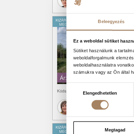
+36 70 421 1201
KIZÁRÓLAGOS
Beleegyezés
MEGBÍZÁS
Ez a weboldal sütiket haszn
Sütiket használunk a tartal
weboldalforgalmunk elemzésé
weboldalhasználatra vonatko
számukra vagy az Ön által ha
Ár:
7.9 M Ft
Hozzájárulás
Kódszám:
#3618144
|
Eladó
-
Telek
Elengedhetetlen
kiválasztása
Gál Tünde
+36 70 312 5719
KIZÁRÓLAGOS
Megtagad
MEGBÍZÁS