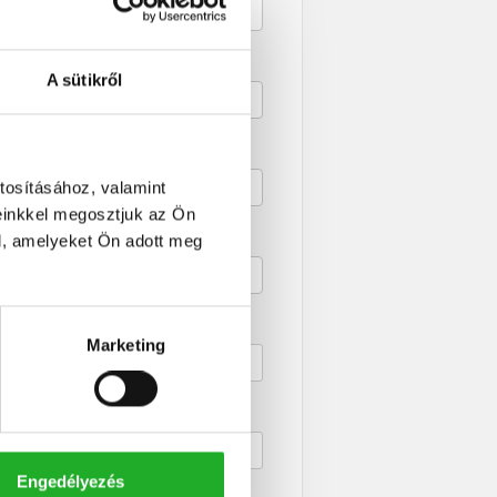
űtési mód
atlan állapota
A sütikről
ngatlan állapota
t
ift
tosításához, valamint
einkkel megosztjuk az Ön
ély
l, amelyeket Ön adott meg
rkély
pterület
Marketing
obák száma
Engedélyezés