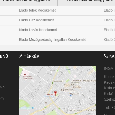
Házak Kiskunfélegyháza
Lakás Kiskunfélegyháza
Eladó telek Kecskemét
Eladó 
Eladó Ház Kecskemét
Eladó 
Kiadó Lakás Kecskemét
Eladó 
Eladó Mezőgazdasági ingatlan Kecskemét
Kiadó 
KA
MENÜ
TÉRKÉP
INGAT
Kecske
Kecske
tok
Kiskun
s
Kiskőrö
em
Szeksz
Tel.: 