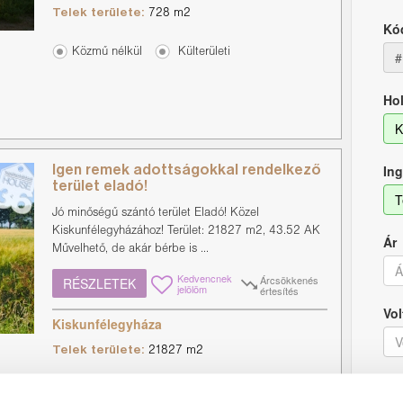
Telek területe:
728 m2
Kó
Közmű nélkül
Külterületi
#
Hol
K
Ing
Igen remek adottságokkal rendelkező
terület eladó!
T
Jó minőségű szántó terület Eladó! Közel
Kiskunfélegyházához! Terület: 21827 m2, 43.52 AK
Ár
Művelhető, de akár bérbe is ...
Kedvencnek
Árcsökkenés
RÉSZLETEK
jelölöm
értesítés
Vol
Kiskunfélegyháza
V
Telek területe:
21827 m2
Fű
Külterületi