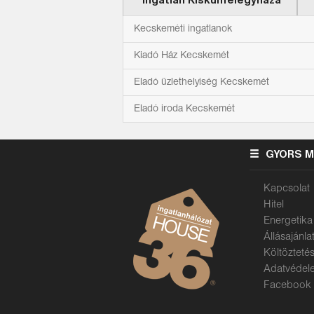
Ingatlan Kiskunfélegyháza
Kecskeméti ingatlanok
Kiadó Ház Kecskemét
Eladó üzlethelyiség Kecskemét
Eladó iroda Kecskemét
GYORS 
Kapcsolat
Hitel
Energetika
Állásajánla
Költözteté
Adatvédel
Facebook