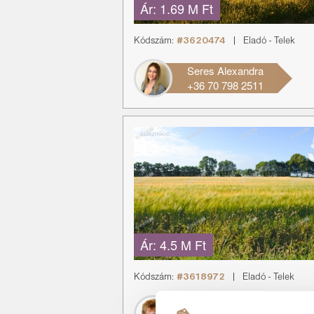
Ár:
1.69 M Ft
Kódszám:
#3620474
|
Eladó
-
Telek
Seres Alexandra
+36 70 798 2511
Ár:
4.5 M Ft
Kódszám:
#3618972
|
Eladó
-
Telek
Kollerné Valéria