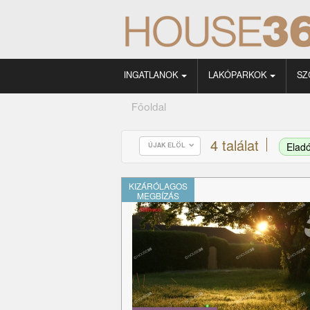
INGATLANOK
LAKÓPARKOK
SZ
Főoldal
4 találat
Elad
ÚJAK ELÖL
KIZÁRÓLAGOS
MEGBÍZÁS