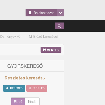
Bejelentkezés
|
lőzmények (0)
Előző kereséseim
MENTÉS
GYORSKERESŐ
Részletes keresés
KERESÉS
TÖRLÉS
Eladó
Kiadó