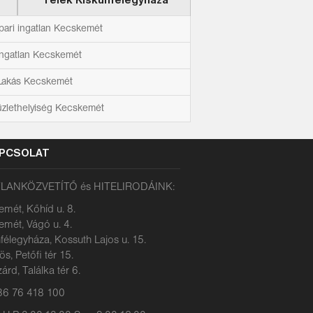
Telek Kiskunfélegyháza
ipari ingatlan Kecskemét
ingatlan Kecskemét
Lakás Kecskemét
üzlethelyiség Kecskemét
PCSOLAT
LANKÖZVETÍTŐ és HITELIRODÁINK:
mét, Kőhíd u. 8.
mét, Vágó u. 4.
félegyháza, Kossuth Lajos u. 15.
s, Petőfi tér 15.
árd, Találka tér 6.
+36 76 418 100