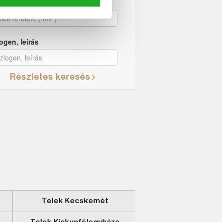
ek területe
ogen, leírás
Részletes keresés
Telek Kecskemét