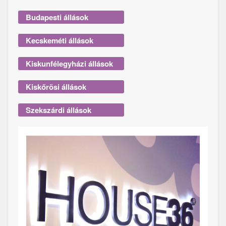
Budapesti állások
Kecskeméti állások
Kiskunfélegyházi állások
Kiskőrösi állások
Szekszárdi állások