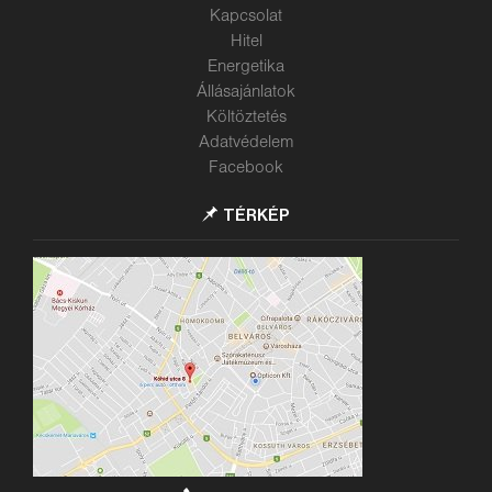
Kapcsolat
Hitel
Energetika
Állásajánlatok
Költöztetés
Adatvédelem
Facebook
TÉRKÉP