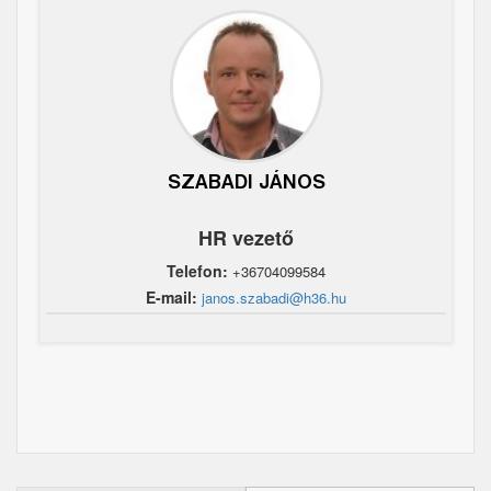
SZABADI JÁNOS
HR vezető
Telefon:
+36704099584
E-mail:
janos.szabadi@h36.hu