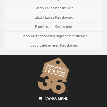
Kiadó Lakás Kecskemét
Eladó Lakás Kecskemét
Eladó iroda Kecskemét
Eladó Mezőgazdasági ingatlan Kecskemét
Kiadó üzlethelyiség Kecskemét
GYORS MENÜ