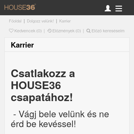
|
|
Főoldal
Dolgozz velünk!
Karrier
|
|
Kedvencek (
0
)
Előzmények (0)
Előző kereséseim
Karrier
Csatlakozz a
HOUSE36
csapatához!
- Vágj bele velünk és ne
érd be kevéssel!