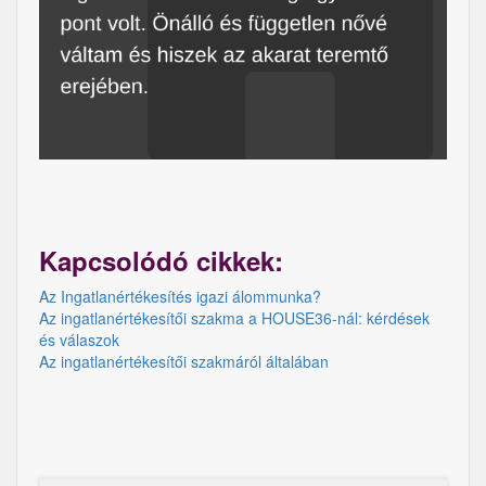
Kapcsolódó cikkek:
Az Ingatlanértékesítés igazi álommunka?
Az ingatlanértékesítői szakma a HOUSE36-nál: kérdések
és válaszok
Az ingatlanértékesítői szakmáról általában