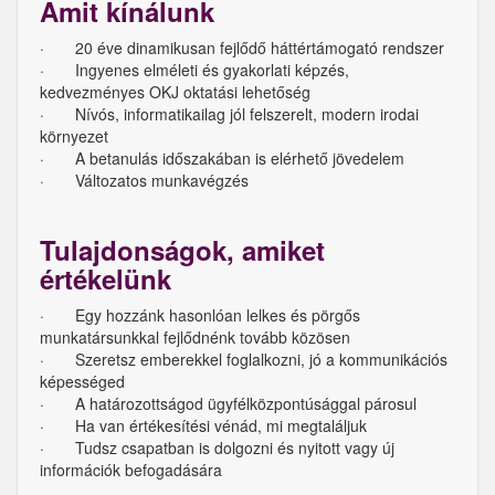
Amit kínálunk
· 20 éve dinamikusan fejlődő háttértámogató rendszer
· Ingyenes elméleti és gyakorlati képzés,
kedvezményes OKJ oktatási lehetőség
· Nívós, informatikailag jól felszerelt, modern irodai
környezet
· A betanulás időszakában is elérhető jövedelem
· Változatos munkavégzés
Tulajdonságok, amiket
értékelünk
· Egy hozzánk hasonlóan lelkes és pörgős
munkatársunkkal fejlődnénk tovább közösen
· Szeretsz emberekkel foglalkozni, jó a kommunikációs
képességed
· A határozottságod ügyfélközpontúsággal párosul
· Ha van értékesítési vénád, mi megtaláljuk
· Tudsz csapatban is dolgozni és nyitott vagy új
információk befogadására