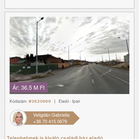
Ár:
36.5 M Ft
Kódszám:
#3620969
|
Eladó
-
Ipari
Veligdán Gabriella
+36 70 415 0679
Telephelynek is kiváló családi ház eladó