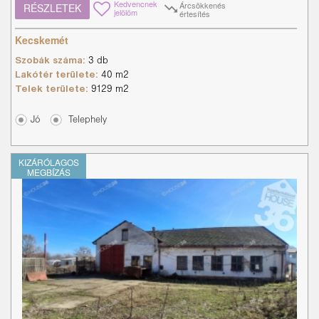
Kedvencnek
Árcsökkenés
RÉSZLETEK
jelölöm
értesítés
Kecskemét
Szobák száma:
3 db
Lakótér területe:
40 m2
Telek területe:
9129 m2
Jó
Telephely
KIZÁRÓLAGOS
MEGBÍZÁS