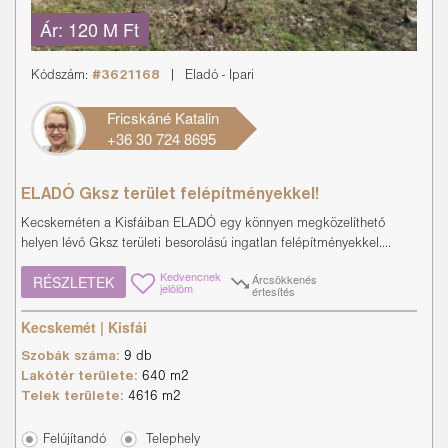
Ár:
120 M Ft
Kódszám:
#3621168
|
Eladó
-
Ipari
Fricskáné Katalin
+36 30 724 8695
ELADÓ Gksz terület felépítményekkel!
Kecskeméten a Kisfáiban ELADÓ egy könnyen megközelíthető
helyen lévő Gksz területi besorolású ingatlan felépítményekkel....
Kedvencnek
Árcsökkenés
RÉSZLETEK
jelölöm
értesítés
Kecskemét | Kisfái
Szobák száma:
9 db
Lakótér területe:
640 m2
Telek területe:
4616 m2
Felújítandó
Telephely