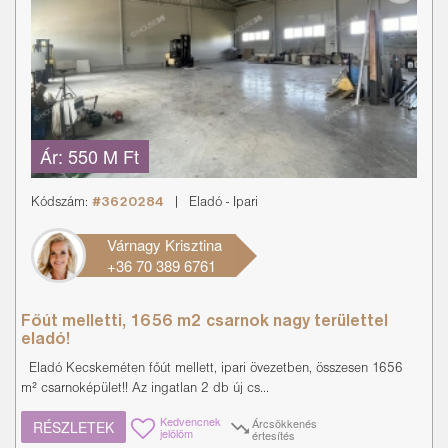
Ár:
550 M Ft
Kódszám:
#3620284
|
Eladó
-
Ipari
Várnagy Krisztina
+36 70 389 6761
Főút melletti, 1656 m2 csarnok nagy területtel
eladó!
Eladó Kecskeméten főút mellett, ipari övezetben, összesen 1656
m² csarnoképület!! Az ingatlan 2 db új cs...
Kedvencnek
Árcsökkenés
RÉSZLETEK
jelölöm
értesítés