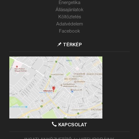
Energetika
Állásajánlatok
Költöztetés
Adatvédelem
Facebook
TÉRKÉP
KAPCSOLAT