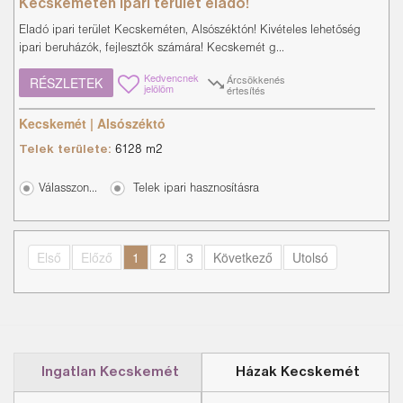
Kecskeméten ipari terület eladó!
Eladó ipari terület Kecskeméten, Alsószéktón! Kivételes lehetőség
ipari beruházók, fejlesztők számára! Kecskemét g...
Kedvencnek
Árcsökkenés
RÉSZLETEK
jelölöm
értesítés
Kecskemét | Alsószéktó
Telek területe:
6128 m2
Válasszon...
Telek ipari hasznosításra
Első
Előző
1
2
3
Következő
Utolsó
Ingatlan Kecskemét
Házak Kecskemét