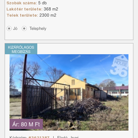
Szobák száma:
5 db
Lakótér területe:
368 m2
Telek területe:
2300 m2
Jó
Telephely
KIZÁRÓLAGOS
MEGBÍZÁS
Ár:
80 M Ft