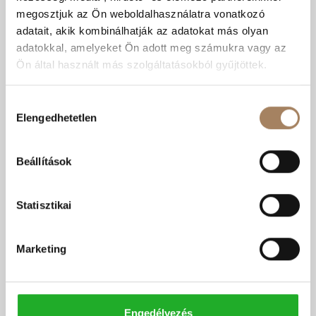
Telek területe:
2641 m2
megosztjuk az Ön weboldalhasználatra vonatkozó
adatait, akik kombinálhatják az adatokat más olyan
Válasszon...
Telek ipari hasznosításra
adatokkal, amelyeket Ön adott meg számukra vagy az
Ön által használt más szolgáltatásokból gyűjtöttek.
Hozzájárulás
Elengedhetetlen
kiválasztása
Beállítások
Statisztikai
Ár:
99 M Ft
Marketing
Kódszám:
#3620544
|
Eladó
-
Ipari
Valastyán Mihály
+36 30 161 2373
Engedélyezés