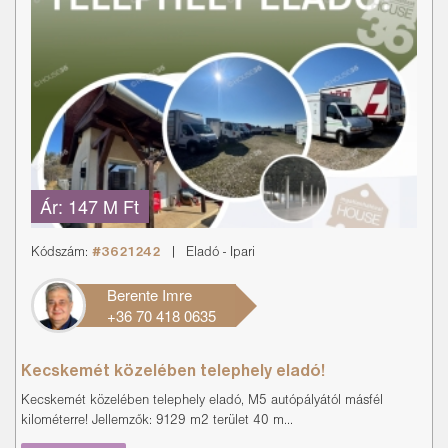
Ár:
147 M Ft
Kódszám:
#3621242
|
Eladó
-
Ipari
Berente Imre
+36 70 418 0635
Kecskemét közelében telephely eladó!
Kecskemét közelében telephely eladó, M5 autópályától másfél
kilométerre! Jellemzők: 9129 m2 terület 40 m...