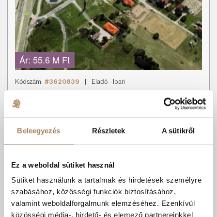
Ár:
55.6 M Ft
Kódszám:
#3620839
|
Eladó
-
Ipari
Kollerné Valéria
+36 70 421 1201
Beleegyezés
Részletek
A sütikről
Bomba helyen ipari telek eladó!
ELADÓ! Kecskeméten, Alsócsalánosi részen Auchanhoz nagyon
közel, 2641 m2-es terület -szántó művelési ágú, Gá-7149 Általá...
Ez a weboldal sütiket használ
Kedvencnek
Sütiket használunk a tartalmak és hirdetések személyre
Árcsökkenés
RÉSZLETEK
jelölöm
értesítés
szabásához, közösségi funkciók biztosításához,
Kecskemét
valamint weboldalforgalmunk elemzéséhez. Ezenkívül
közösségi média-, hirdető- és elemező partnereinkkel