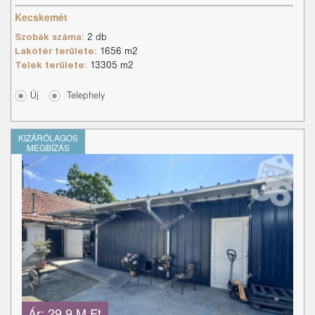
Kecskemét
Szobák száma:
2 db
Lakótér területe:
1656 m2
Telek területe:
13305 m2
Új
Telephely
KIZÁRÓLAGOS
MEGBÍZÁS
Ár:
29.9 M Ft