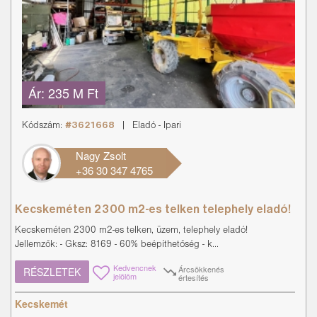
Ár:
235 M Ft
Kódszám:
#3621668
|
Eladó
-
Ipari
Nagy Zsolt
+36 30 347 4765
Kecskeméten 2300 m2-es telken telephely eladó!
Kecskeméten 2300 m2-es telken, üzem, telephely eladó!
Jellemzők: - Gksz: 8169 - 60% beépíthetőség - k...
Kedvencnek
Árcsökkenés
RÉSZLETEK
jelölöm
értesítés
Kecskemét