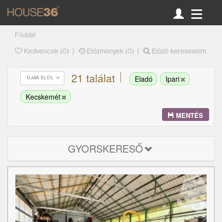
Főoldal
|
|
Kedvencek (
0
)
Előzmények (0)
Előző kereséseim
21 találat
Eladó
Ipari
ÚJAK ELÖL
Kecskemét
MENTÉS
GYORSKERESŐ