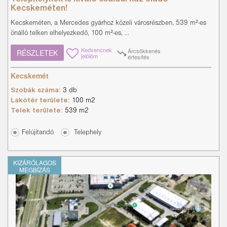
Kecskeméten!
Kecskeméten, a Mercedes gyárhoz közeli városrészben, 539 m²-es
önálló telken elhelyezkedő, 100 m²-es, ...
Kedvencnek
Árcsökkenés
RÉSZLETEK
jelölöm
értesítés
Kecskemét
Szobák száma:
3 db
Lakótér területe:
100 m2
Telek területe:
539 m2
Felújítandó
Telephely
KIZÁRÓLAGOS
MEGBÍZÁS