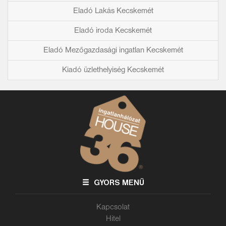
Eladó Lakás Kecskemét
Eladó iroda Kecskemét
Eladó Mezőgazdasági ingatlan Kecskemét
Kiadó üzlethelyiség Kecskemét
GYORS MENÜ
Kapcsolat
Hitel