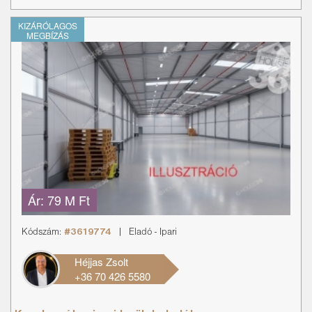
KIZÁRÓLAGOS
MEGBÍZÁS
Ár:
79 M Ft
Kódszám:
#3619774
|
Eladó
-
Ipari
Héjjas Zsolt
+36 70 426 5580