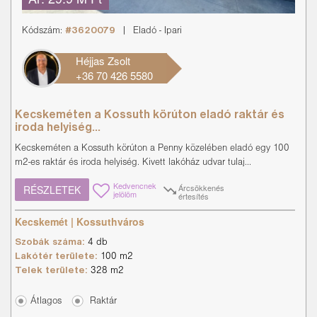
Kódszám:
#3620079
|
Eladó
-
Ipari
Héjjas Zsolt
+36 70 426 5580
Kecskeméten a Kossuth körúton eladó raktár és
iroda helyiség...
Kecskeméten a Kossuth körúton a Penny közelében eladó egy 100
m2-es raktár és iroda helyiség. Kivett lakóház udvar tulaj...
Kedvencnek
Árcsökkenés
RÉSZLETEK
jelölöm
értesítés
Kecskemét | Kossuthváros
Szobák száma:
4 db
Lakótér területe:
100 m2
Telek területe:
328 m2
Átlagos
Raktár