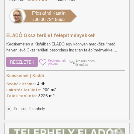
Kódszám:
#3621387
|
Eladó
-
Ipari
Fricskáné Katalin
+36 30 724 8695
ELADÓ Gksz terület felépítményekkel!
Kecskeméten a Kisfáiban ELADÓ egy könnyen megközelíthető
helyen lévő Gksz területi besorolású ingatlan felépítményekkel....
Kedvencnek
Árcsökkenés
RÉSZLETEK
jelölöm
értesítés
Kecskemét | Kisfái
Szobák száma:
4 db
Lakótér területe:
200 m2
Telek területe:
3226 m2
Jó
Telephely