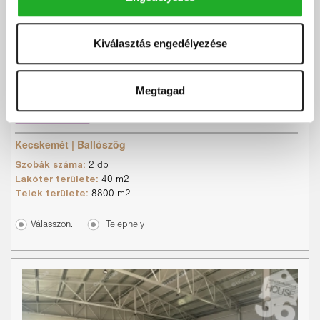
ELADÓ 8800 m2 telephely, irodával Kecskeméttől
Kiválasztás engedélyezése
2 percre!
ELADÓ 8800 m2 telephely, irodával Ballószögön! Jellemzők: 8800
m2 telek 40 m2 iroda összközmű kamera...
Megtagad
Kedvencnek
Árcsökkenés
RÉSZLETEK
jelölöm
értesítés
Kecskemét | Ballószög
Szobák száma:
2 db
Lakótér területe:
40 m2
Telek területe:
8800 m2
Válasszon...
Telephely