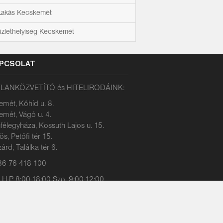
Lakás Kecskemét
üzlethelyiség Kecskemét
PCSOLAT
LANKÖZVETÍTŐ és HITELIRODÁINK:
mét, Kőhíd u. 8.
mét, Vágó u. 4.
félegyháza, Kossuth Lajos u. 15.
s, Petőfi tér 15.
árd, Találka tér 6.
+36 76 418 100
: H-P 8:00-18:00 Szo. 9:00-12:00