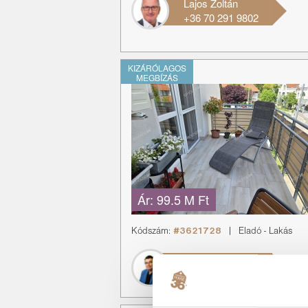
Lajos Zoltán
+36 70 291 9802
KIZÁRÓLAGOS
MEGBÍZÁS
Ár:
99.5 M Ft
Kódszám:
#3621728
|
Eladó
-
Lakás
Héder Attila
+36 30 352 7572