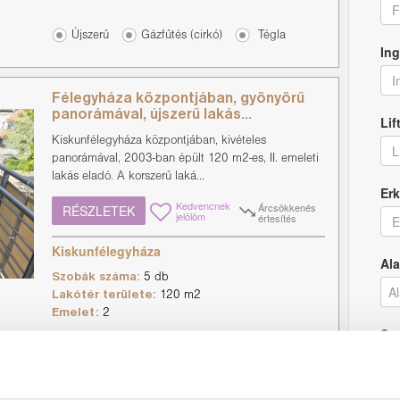
F
Újszerű
Gázfűtés (cirkó)
Tégla
Ing
I
Félegyháza központjában, gyönyörű
panorámával, újszerű lakás...
Lif
Kiskunfélegyháza központjában, kivételes
L
panorámával, 2003-ban épült 120 m2-es, II. emeleti
lakás eladó. A korszerű laká...
Erk
Kedvencnek
Árcsökkenés
RÉSZLETEK
jelölöm
értesítés
E
Kiskunfélegyháza
Ala
Szobák száma:
5 db
Lakótér területe:
120 m2
Emelet:
2
Sz
Jó
Gázfűtés (cirkó), Klíma
Tégla