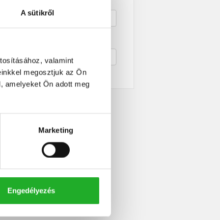
ek területe
A sütikről
ogen, leírás
tosításához, valamint
einkkel megosztjuk az Ön
Részletes keresés
l, amelyeket Ön adott meg
Marketing
Engedélyezés