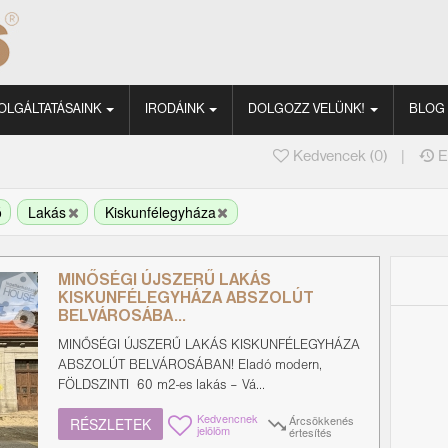
OLGÁLTATÁSAINK
IRODÁINK
DOLGOZZ VELÜNK!
BLOG
|
Kedvencek (
0
)
E
ó
Lakás
Kiskunfélegyháza
MINŐSÉGI ÚJSZERŰ LAKÁS
KISKUNFÉLEGYHÁZA ABSZOLÚT
BELVÁROSÁBA...
MINŐSÉGI ÚJSZERŰ LAKÁS KISKUNFÉLEGYHÁZA
ABSZOLÚT BELVÁROSÁBAN! Eladó modern,
FÖLDSZINTI 60 m2-es lakás – Vá...
Kedvencnek
Árcsökkenés
RÉSZLETEK
jelölöm
értesítés