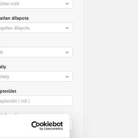
űtési mód
atlan állapota
ngatlan állapota
t
ift
ély
rkély
pterület
obák száma