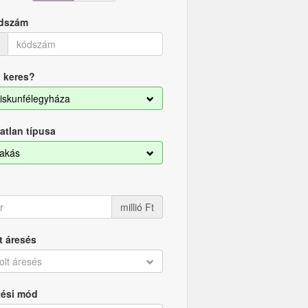
dszám
 keres?
iskunfélegyháza
atlan típusa
akás
millió Ft
t áresés
olt áresés
tési mód