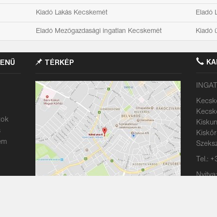
Kiadó Lakás Kecskemét
Eladó 
Eladó Mezőgazdasági ingatlan Kecskemét
Kiadó 
KA
MENÜ
TÉRKÉP
INGAT
Kecske
Kecske
tok
Kiskun
s
Kiskőrö
em
Szeksz
Tel.: 
Nyitva