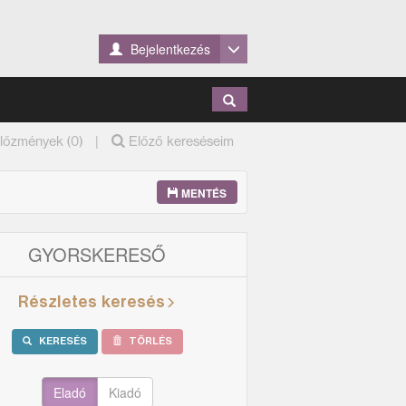
Bejelentkezés
|
lőzmények (0)
Előző kereséseim
MENTÉS
GYORSKERESŐ
Részletes keresés
KERESÉS
TÖRLÉS
Eladó
Kiadó