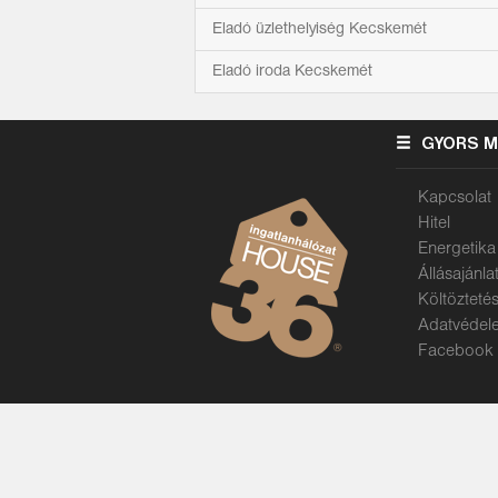
Eladó üzlethelyiség Kecskemét
Eladó iroda Kecskemét
GYORS 
Kapcsolat
Hitel
Energetika
Állásajánla
Költözteté
Adatvédel
Facebook