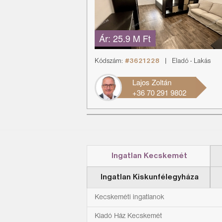
Ár:
25.9 M Ft
Kódszám:
#3621228
|
Eladó
-
Lakás
Lajos Zoltán
+36 70 291 9802
Ingatlan Kecskemét
Ingatlan Kiskunfélegyháza
Kecskeméti ingatlanok
Kiadó Ház Kecskemét