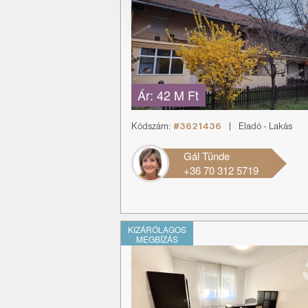
Ár:
42 M Ft
Kódszám:
#3621436
|
Eladó
-
Lakás
Gál Tünde
+36 70 312 5719
KIZÁRÓLAGOS
MEGBÍZÁS