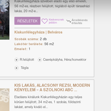
Kiskunfélegyháza szívében eladó egy első emeleti,
56 m2-es, részben felújított, téglából épült társasházi
lakás, 20 m2-e...
Kedvencnek
Árcsökkenés
RÉSZLETEK
jelölöm
értesítés
Kiskunfélegyháza | Belváros
Szobák száma:
2 db
Lakótér területe:
56 m2
Emelet:
1
R.felújított
Cserépkályha, Héra/konvektor
Tégla
KIS LAKÁS, ALACSONY REZSI, MODERN
KÉNYELEM – A SZOLNOKI ABC ...
Eladásra kínálunk Kiskunfélegyházán egy teljes
körűen felújított, 34 m2-es, 1 szobás, földszinti
lakást, amely kiváló el...