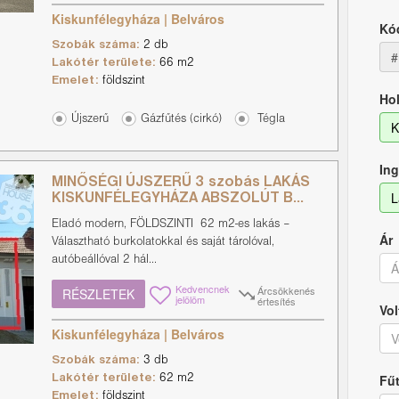
Kiskunfélegyháza | Belváros
Kó
Szobák száma:
2 db
#
Lakótér területe:
66 m2
Emelet:
földszint
Hol
Újszerű
Gázfűtés (cirkó)
Tégla
K
Ing
MINŐSÉGI ÚJSZERŰ 3 szobás LAKÁS
L
KISKUNFÉLEGYHÁZA ABSZOLÚT B...
Eladó modern, FÖLDSZINTI 62 m2-es lakás –
Ár
Választható burkolatokkal és saját tárolóval,
autóbeállóval 2 hál...
Kedvencnek
Árcsökkenés
RÉSZLETEK
jelölöm
értesítés
Vol
Kiskunfélegyháza | Belváros
V
Szobák száma:
3 db
Fű
Lakótér területe:
62 m2
Emelet:
földszint