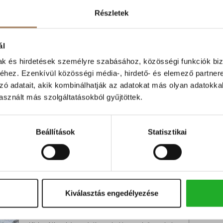
Tel
Befektetők Figyelem! Azonnal
Részletek
Hozamot Termelő Lakás Eladó!...
Kiskunfélegyházán megvételre kínálunk egy
Szl
igényesen felújított, első emeleti lakást a népszerű
ál
Petőfi lakótelepen. Ez a...
mak és hirdetések személyre szabásához, közösségi funkciók biz
Kedvencnek
Árcsökkenés
RÉSZLETEK
hez. Ezenkívül közösségi média-, hirdető- és elemező partner
jelölöm
értesítés
zó adatait, akik kombinálhatják az adatokat más olyan adatokka
Kiskunfélegyháza | Petőfi lakótelep
sznált más szolgáltatásokból gyűjtöttek.
Szobák száma:
2 db
Lakótér területe:
50 m2
Emelet:
1
Beállítások
Statisztikai
Folyamatosan karbantartott
Távfűtés egyedi mérővel
Panel
Kiválasztás engedélyezése
Belvárosi 2 szobás lakás - kedvező
rezsivel!