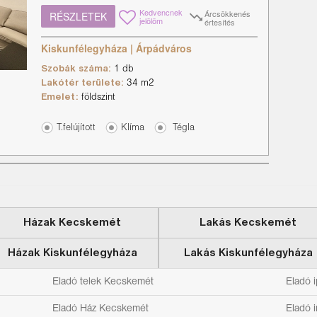
Kedvencnek
Árcsökkenés
RÉSZLETEK
jelölöm
értesítés
Kiskunfélegyháza | Árpádváros
Szobák száma:
1 db
Lakótér területe:
34 m2
Emelet:
földszint
T.felújított
Klíma
Tégla
Házak Kecskemét
Lakás Kecskemét
Házak Kiskunfélegyháza
Lakás Kiskunfélegyháza
Eladó telek Kecskemét
Eladó 
Eladó Ház Kecskemét
Eladó 