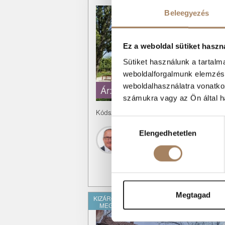
Beleegyezés
Ez a weboldal sütiket haszn
Sütiket használunk a tartal
weboldalforgalmunk elemzésé
weboldalhasználatra vonatko
Ár:
34.9 M Ft
számukra vagy az Ön által ha
Kódszám:
#3621603
|
Eladó
-
Lakás
Hozzájárulás
Elengedhetetlen
kiválasztása
Lajos Zoltán
+36 70 291 9802
Megtagad
KIZÁRÓLAGOS
MEGBÍZÁS