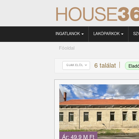
INGATLANOK
LAKÓPARKOK
SZ
Főoldal
6 találat
Elad
ÚJAK ELÖL
Ár:
49.9 M Ft