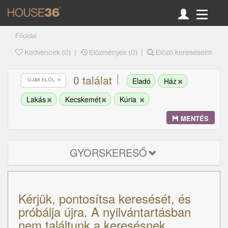
Főoldal
|
|
Kedvencek (
0
)
Előzmények (0)
Előző kereséseim
0 találat
Eladó
Ház
ÚJAK ELÖL
Lakás
Kecskemét
Kúria
MENTÉS
GYORSKERESŐ
Kérjük, pontosítsa keresését, és
próbálja újra. A nyilvántartásban
nem találtunk a keresésnek