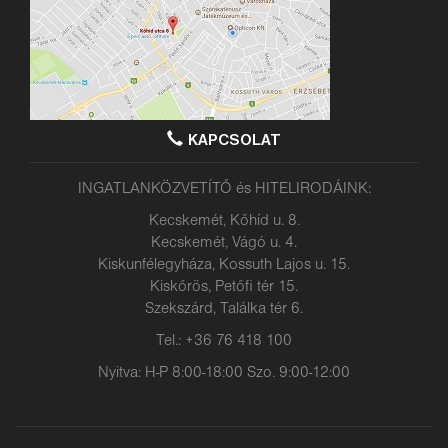
KAPCSOLAT
INGATLANKÖZVETÍTŐ és HITELIRODÁINK:
Kecskemét, Kőhíd u. 8.
Kecskemét, Vágó u. 4.
Kiskunfélegyháza, Kossuth Lajos u. 15.
Kiskőrös, Petőfi tér 15.
Szekszárd, Találka tér 6.
Tel.: +36 76 418 100
Nyitva: H-P 8:00-18:00 Szo. 9:00-12:00