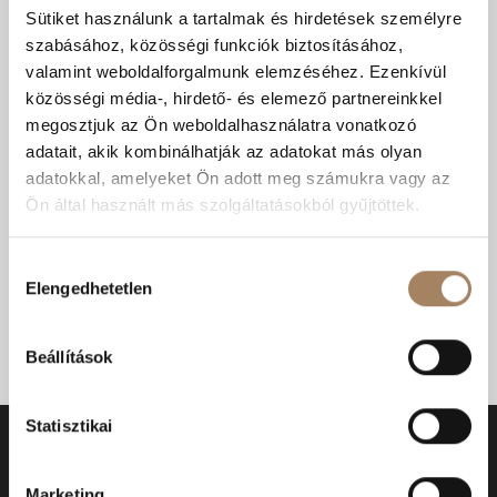
Kiadó Ház Kecskemét
Sütiket használunk a tartalmak és hirdetések személyre
szabásához, közösségi funkciók biztosításához,
Eladó Ház Kecskemét
valamint weboldalforgalmunk elemzéséhez. Ezenkívül
közösségi média-, hirdető- és elemező partnereinkkel
Eladó ingatlan Kecskemét
megosztjuk az Ön weboldalhasználatra vonatkozó
Eladó üzlethelyiség Kecskemét
adatait, akik kombinálhatják az adatokat más olyan
adatokkal, amelyeket Ön adott meg számukra vagy az
Kiadó Lakás Kecskemét
Ön által használt más szolgáltatásokból gyűjtöttek.
Eladó Lakás Kecskemét
Hozzájárulás
Eladó iroda Kecskemét
Elengedhetetlen
kiválasztása
Eladó Mezőgazdasági ingatlan Kecskemét
Beállítások
Kiadó üzlethelyiség Kecskemét
Statisztikai
Marketing