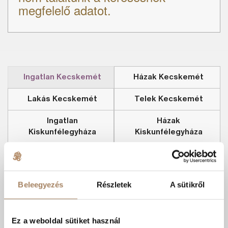
megfelelő adatot.
Ingatlan Kecskemét
Házak Kecskemét
Lakás Kecskemét
Telek Kecskemét
Ingatlan
Házak
Kiskunfélegyháza
Kiskunfélegyháza
Lakás Kiskunfélegyháza
Telek Kiskunfélegyháza
Kecskeméti ingatlanok
Beleegyezés
Részletek
A sütikről
Eladó telek Kecskemét
Eladó ipari ingatlan Kecskemét
Ez a weboldal sütiket használ