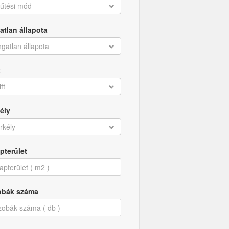
űtési mód
atlan állapota
ngatlan állapota
t
ift
ély
rkély
pterület
obák száma