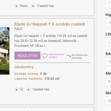
F
Nívós
Családi ház
Ing
I
Eladó ÚJ Nappali + 3 szobás családi
ház!
Lif
Eladó ÚJ nappali + 3 szobás 119,24 m2-es családi
L
ház 39,6+12,36 m2-es terasszal! Jellemzők: -
Porotherm NF 38-as t...
Erk
Kedvencnek
Árcsökkenés
RÉSZLETEK
jelölöm
értesítés
E
Jászberény
Ala
Szobák száma:
4 db
Lakótér területe:
119.24 m2
Új
Családi ház
Sz