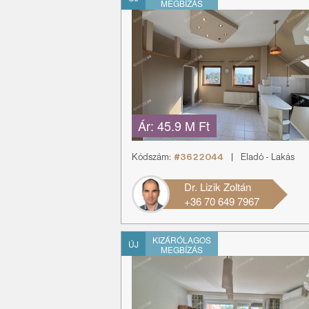
MEGBÍZÁS
Ár:
45.9 M Ft
Kódszám:
#3622044
|
Eladó
-
Lakás
Dr. Lizik Zoltán
+36 70 649 7967
KIZÁRÓLAGOS
ÚJ
MEGBÍZÁS