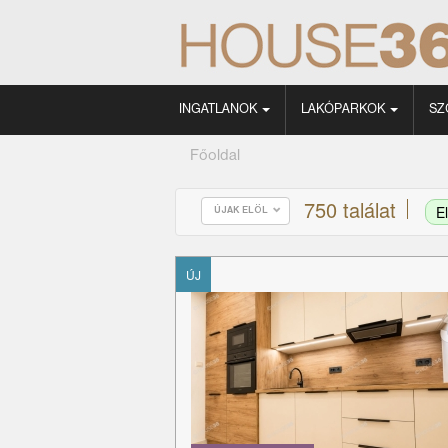
INGATLANOK
LAKÓPARKOK
SZ
Főoldal
750 találat
E
ÚJAK ELÖL
ÚJ