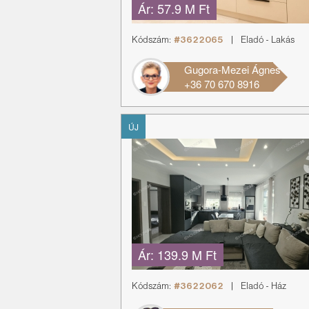
Ár:
57.9 M Ft
Kódszám:
#3622065
|
Eladó
-
Lakás
Gugora-Mezei Ágnes
+36 70 670 8916
ÚJ
Ár:
139.9 M Ft
Kódszám:
#3622062
|
Eladó
-
Ház