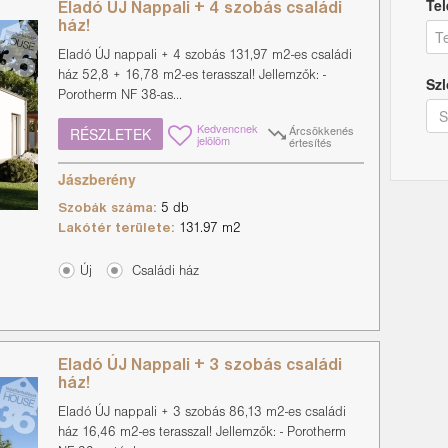
Tel
Eladó ÚJ Nappali + 4 szobás családi
ház!
Eladó ÚJ nappali + 4 szobás 131,97 m2-es családi
ház 52,8 + 16,78 m2-es terasszal! Jellemzők: -
Szl
Porotherm NF 38-as...
Kedvencnek
Árcsökkenés
RÉSZLETEK
jelölöm
értesítés
Jászberény
Szobák száma:
5 db
Lakótér területe:
131.97 m2
Új
Családi ház
Eladó ÚJ Nappali + 3 szobás családi
ház!
Eladó ÚJ nappali + 3 szobás 86,13 m2-es családi
ház 16,46 m2-es terasszal! Jellemzők: - Porotherm