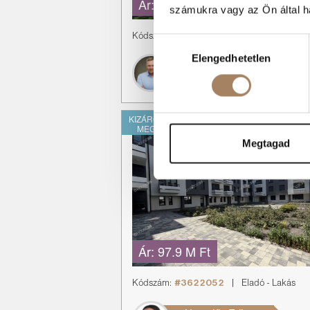
Ár:
76.5 M Ft
számukra vagy az Ön által ha
Kódszám:
#3622054
|
Eladó
-
Ház
Hozzájárulás
Elengedhetetlen
kiválasztása
Nagy Zsolt
+36 70 198 7819
KIZÁRÓLAGOS
MEGBÍZÁS
Megtagad
Ár:
97.9 M Ft
Kódszám:
#3622052
|
Eladó
-
Lakás