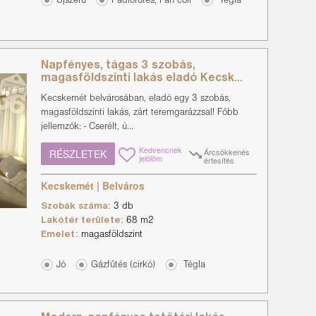
Újszerű
Padlófűtés, Fan coil
Tégla
Napfényes, tágas 3 szobás,
magasföldszinti lakás eladó Kecsk...
Kecskemét belvárosában, eladó egy 3 szobás,
magasföldszinti lakás, zárt teremgarázzsal! Főbb
jellemzők: - Cserélt, ú...
Kedvencnek
Árcsökkenés
RÉSZLETEK
jelölöm
értesítés
Kecskemét | Belváros
Szobák száma:
3 db
Lakótér területe:
68 m2
Emelet:
magasföldszint
Jó
Gázfűtés (cirkó)
Tégla