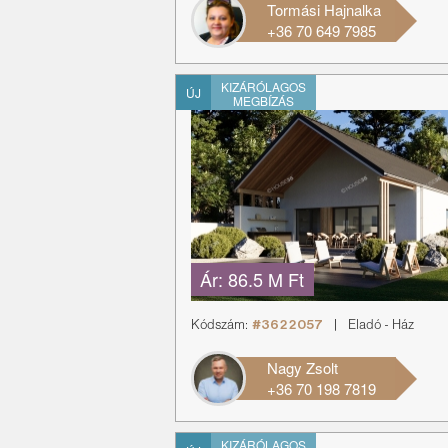
Tormási Hajnalka
+36 70 649 7985
KIZÁRÓLAGOS
ÚJ
MEGBÍZÁS
Ár:
86.5 M Ft
Kódszám:
#3622057
|
Eladó
-
Ház
Nagy Zsolt
+36 70 198 7819
KIZÁRÓLAGOS