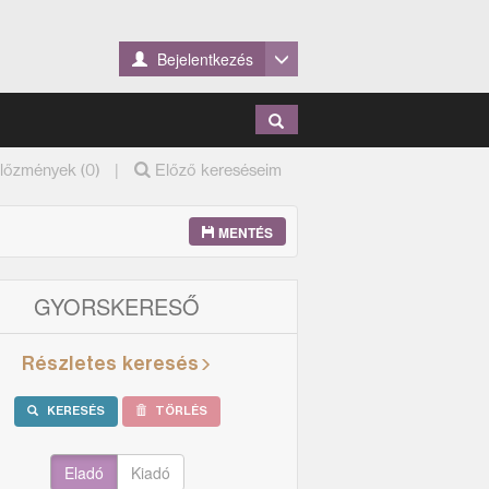
Bejelentkezés
|
lőzmények (0)
Előző kereséseim
MENTÉS
GYORSKERESŐ
Részletes keresés
KERESÉS
TÖRLÉS
Eladó
Kiadó