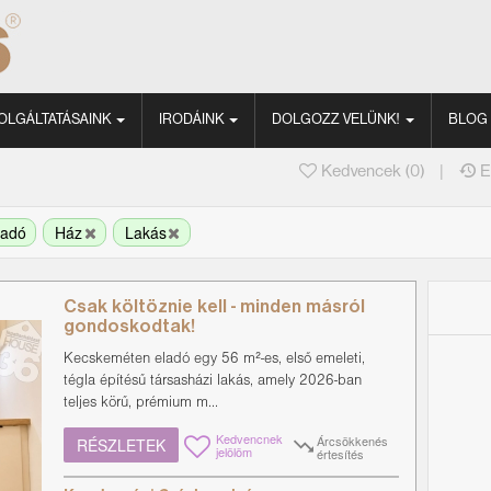
OLGÁLTATÁSAINK
IRODÁINK
DOLGOZZ VELÜNK!
BLOG
|
Kedvencek (
0
)
E
ladó
Ház
Lakás
Csak költöznie kell - minden másról
gondoskodtak!
Kecskeméten eladó egy 56 m²-es, első emeleti,
tégla építésű társasházi lakás, amely 2026-ban
teljes körű, prémium m...
Kedvencnek
Árcsökkenés
RÉSZLETEK
jelölöm
értesítés