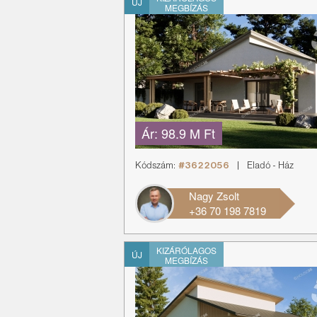
ÚJ
MEGBÍZÁS
Ár:
98.9 M Ft
Kódszám:
#3622056
|
Eladó
-
Ház
Nagy Zsolt
+36 70 198 7819
KIZÁRÓLAGOS
ÚJ
MEGBÍZÁS