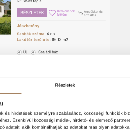
NF 38-as tégla ...
Kedvencnek
Árcsökkenés
RÉSZLETEK
jelölöm
értesítés
Jászberény
Szobák száma:
4 db
Lakótér területe:
86.13 m2
Új
Családi ház
Eladó ÚJ Nappali + 3 szobás családi
Részletek
ház!
Eladó ÚJ nappali + 3 szobás 101,65 m2-es családi
ház 44,8 m2-es terasszal! Építési idő 8 hónap!
ál
Jellemzők: - ...
mak és hirdetések személyre szabásához, közösségi funkciók biz
Kedvencnek
Árcsökkenés
RÉSZLETEK
jelölöm
értesítés
hez. Ezenkívül közösségi média-, hirdető- és elemező partner
zó adatait, akik kombinálhatják az adatokat más olyan adatokka
Jászberény