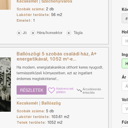
Kecskemét | Széchenyiváros
Kó
Szobák száma:
2 db
Lakótér területe:
56 m2
#
Emelet:
1
Hol
Jó
Héra/konvektor
Tégla
H
Ing
Ballószögi 5 szobás családi ház, A+
energetikával, 1052 m²-e...
H
Ha modern, energiatakarékos otthont keres nyugodt,
természetközeli környezetben, ezt az ingatlant
Ár
érdemes megtekintenie!...
Kedvencnek
Árcsökkenés
RÉSZLETEK
jelölöm
értesítés
Vol
Kecskemét | Ballószög
V
Szobák száma:
5 db
Lakótér területe:
103.61 m2
Fű
Telek területe:
1052 m2