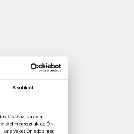
A sütikről
tosításához, valamint
einkkel megosztjuk az Ön
l, amelyeket Ön adott meg