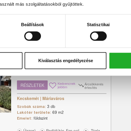
sznált más szolgáltatásokból gyűjtöttek.
Szobák száma:
4 db
Lakótér területe:
101.65 m2
Beállítások
Statisztikai
Új
Családi ház
Ritkaság a piacon!
Kiválasztás engedélyezése
Igazi ritkaság az Erzsébet Lakóparkban
Kecskeméten! Ha egy modern, kertkapcsolatos
otthont keres prémium környezetben, ...
Kedvencnek
Árcsökkenés
RÉSZLETEK
jelölöm
értesítés
Kecskemét | Máriaváros
Szobák száma:
3 db
Lakótér területe:
69 m2
Emelet:
földszint