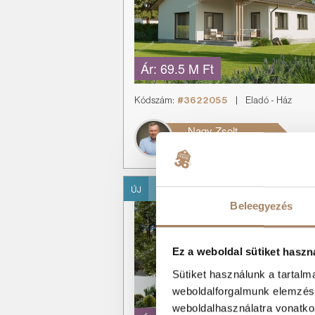
Ár:
69.5 M Ft
Kódszám:
#3622055
|
Eladó
-
Ház
Nagy Zsolt
+36 70 198 7819
KIZÁRÓLAGOS
ÚJ
MEGBÍZÁS
Beleegyezés
Ez a weboldal sütiket haszn
Sütiket használunk a tartal
weboldalforgalmunk elemzésé
weboldalhasználatra vonatko