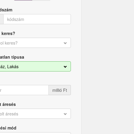
dszám
 keres?
ol keres?
atlan típusa
áz, Lakás
millió Ft
t áresés
olt áresés
tési mód