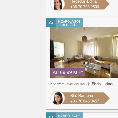
Hegedűs Edina
+36 70 798 2509
KIZÁRÓLAGOS
ÚJ
MEGBÍZÁS
Ár:
69.99 M Ft
Kódszám:
#3622049
|
Eladó
-
Lakás
Biró Ramóna
+36 70 645 0457
KIZÁRÓLAGOS
ÚJ