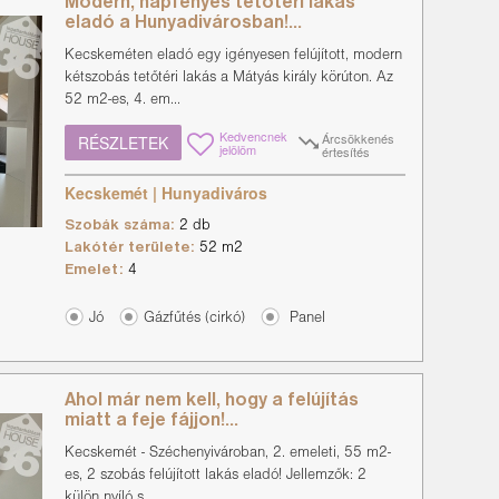
Modern, napfényes tetőtéri lakás
eladó a Hunyadivárosban!...
Kecskeméten eladó egy igényesen felújított, modern
kétszobás tetőtéri lakás a Mátyás király körúton. Az
52 m2-es, 4. em...
Kedvencnek
Árcsökkenés
RÉSZLETEK
jelölöm
értesítés
Kecskemét | Hunyadiváros
Szobák száma:
2 db
Lakótér területe:
52 m2
Emelet:
4
Jó
Gázfűtés (cirkó)
Panel
Ahol már nem kell, hogy a felújítás
miatt a feje fájjon!...
Kecskemét - Széchenyivároban, 2. emeleti, 55 m2-
es, 2 szobás felújított lakás eladó! Jellemzők: 2
külön nyíló s...