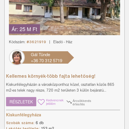
Ár:
25 M Ft
Kódszám:
#3621919
|
Eladó
-
Ház
Gál Tünde
+36 70 312 5719
Kellemes környék-több fajta lehetőség!
Kiskunfélegyházán a városközponthoz közel, osztatlan közös 865
m2-es telek nagy része, 720 m2 területen 3 külön bejáratú...
Kedvencnek
Árcsökkenés
RÉSZLETEK
jelölöm
értesítés
Kiskunfélegyháza
Szobák száma:
6 db
Lakótér területe:
153 m2