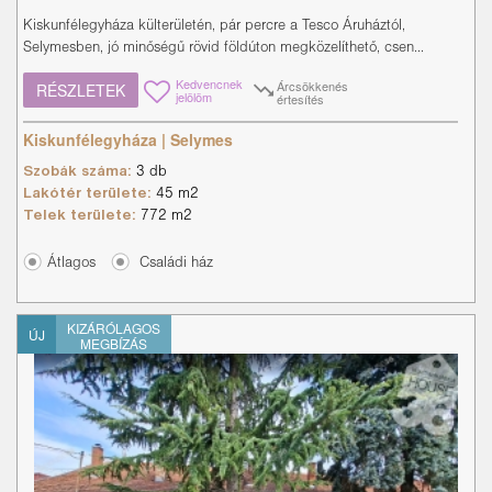
Kiskunfélegyháza külterületén, pár percre a Tesco Áruháztól,
Selymesben, jó minőségű rövid földúton megközelíthető, csen...
Kedvencnek
Árcsökkenés
RÉSZLETEK
jelölöm
értesítés
Kiskunfélegyháza | Selymes
Szobák száma:
3 db
Lakótér területe:
45 m2
Telek területe:
772 m2
Átlagos
Családi ház
KIZÁRÓLAGOS
ÚJ
MEGBÍZÁS