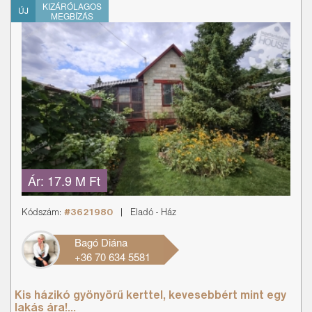
KIZÁRÓLAGOS
ÚJ
MEGBÍZÁS
Ár:
17.9 M Ft
Kódszám:
#3621980
|
Eladó
-
Ház
Bagó Diána
+36 70 634 5581
Kis házikó gyönyörű kerttel, kevesebbért mint egy
lakás ára!...