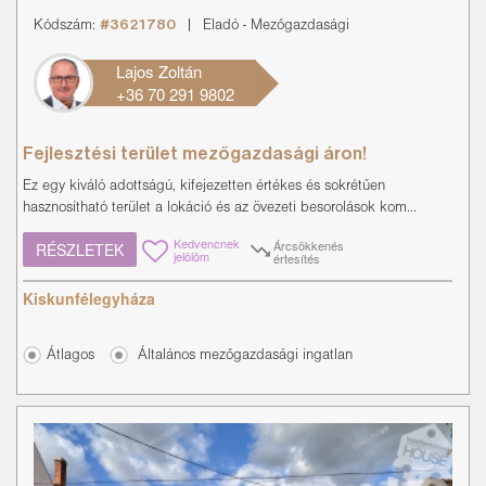
Kódszám:
#3621780
|
Eladó
-
Mezőgazdasági
Lajos Zoltán
+36 70 291 9802
Fejlesztési terület mezőgazdasági áron!
Ez egy kiváló adottságú, kifejezetten értékes és sokrétűen
hasznosítható terület a lokáció és az övezeti besorolások kom...
Kedvencnek
Árcsökkenés
RÉSZLETEK
jelölöm
értesítés
Kiskunfélegyháza
Átlagos
Általános mezőgazdasági ingatlan