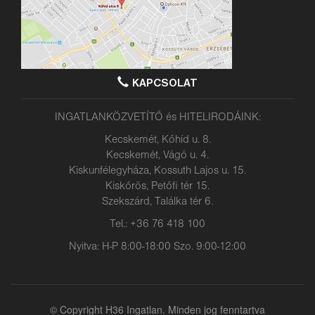
KAPCSOLAT
INGATLANKÖZVETÍTŐ és HITELIRODÁINK:
Kecskemét, Kőhíd u. 8.
Kecskemét, Vágó u. 4.
Kiskunfélegyháza, Kossuth Lajos u. 15.
Kiskőrös, Petőfi tér 15.
Szekszárd, Találka tér 6.
Tel.: +36 76 418 100
Nyitva: H-P 8:00-18:00 Szo. 9:00-12:00
© Copyright H36 Ingatlan. Minden jog fenntartva