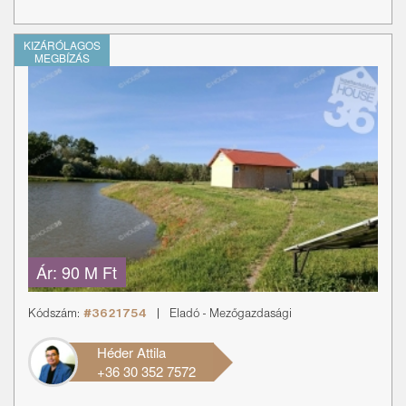
KIZÁRÓLAGOS
MEGBÍZÁS
Ár:
90 M Ft
Kódszám:
#3621754
|
Eladó
-
Mezőgazdasági
Héder Attila
+36 30 352 7572