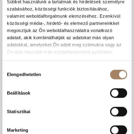
Sütiket használunk a tartalmak és hirdetések személyre
Kedvencnek
Árcsökkenés
RÉSZLETEK
jelölöm
értesítés
szabásához, közösségi funkciók biztosításához,
valamint weboldalforgalmunk elemzéséhez. Ezenkívül
Kiskunfélegyháza | Belváros
közösségi média-, hirdető- és elemező partnereinkkel
Szobák száma:
2 db
megosztjuk az Ön weboldalhasználatra vonatkozó
Lakótér területe:
66 m2
adatait, akik kombinálhatják az adatokat más olyan
Emelet:
földszint
adatokkal, amelyeket Ön adott meg számukra vagy az
Újszerű
Gázfűtés (cirkó)
Tégla
Ön által használt más szolgáltatásokból gyűjtöttek.
Hozzájárulás
Elengedhetetlen
kiválasztása
Beállítások
Statisztikai
Marketing