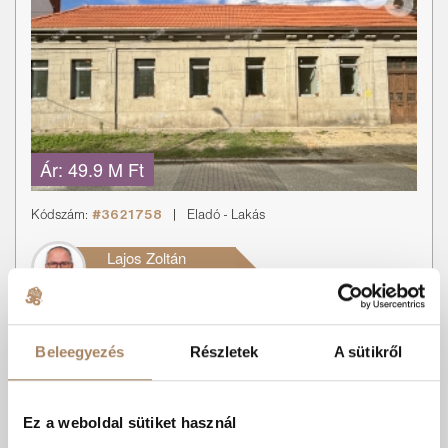
Ár:
49.9 M Ft
Kódszám:
#3621758
|
Eladó
-
Lakás
Lajos Zoltán
+36 70 291 9802
MINŐSÉGI ÚJSZERŰ LAKÁS KISKUNFÉLEGYHÁZA
Beleegyezés
Részletek
A sütikről
ABSZOLÚT BELVÁROSÁBA...
MINŐSÉGI ÚJSZERŰ LAKÁS KISKUNFÉLEGYHÁZA ABSZOLÚT
BELVÁROSÁBAN! Eladó modern, FÖLDSZINTI 60 m2-es lakás –
Ez a weboldal sütiket használ
Vá...