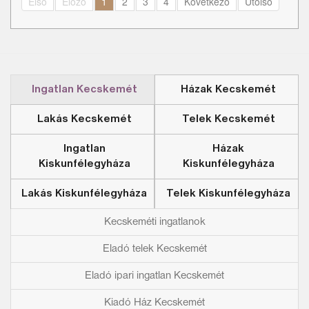
Első
Előző
1
2
3
4
Következő
Utolsó
Ingatlan Kecskemét
Házak Kecskemét
Lakás Kecskemét
Telek Kecskemét
Ingatlan
Házak
Kiskunfélegyháza
Kiskunfélegyháza
Lakás Kiskunfélegyháza
Telek Kiskunfélegyháza
Kecskeméti ingatlanok
Eladó telek Kecskemét
Eladó ipari ingatlan Kecskemét
Kiadó Ház Kecskemét