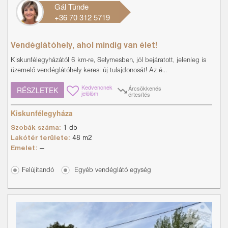
Gál Tünde
+36 70 312 5719
Vendéglátóhely, ahol mindig van élet!
Kiskunfélegyházától 6 km-re, Selymesben, jól bejáratott, jelenleg is
üzemelő vendéglátóhely keresi új tulajdonosát! Az é...
Kedvencnek
Árcsökkenés
RÉSZLETEK
jelölöm
értesítés
Kiskunfélegyháza
Szobák száma:
1 db
Lakótér területe:
48 m2
Emelet:
---
Felújítandó
Egyéb vendéglátó egység