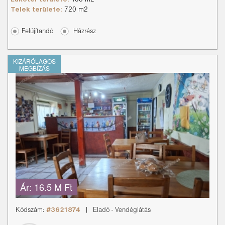
Telek területe:
720 m2
Felújítandó
Házrész
KIZÁRÓLAGOS
MEGBÍZÁS
Ár:
16.5 M Ft
Kódszám:
#3621874
|
Eladó
-
Vendéglátás