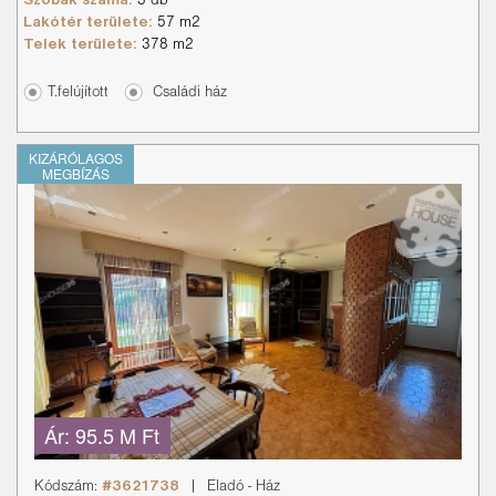
Szobák száma:
3 db
Lakótér területe:
57 m2
Telek területe:
378 m2
T.felújított
Családi ház
KIZÁRÓLAGOS
MEGBÍZÁS
Ár:
95.5 M Ft
Kódszám:
#3621738
|
Eladó
-
Ház