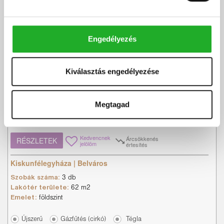
Ár:
49.9 M Ft
Kódszám:
#3621756
|
Eladó
-
Lakás
Engedélyezés
Lajos Zoltán
+36 70 291 9802
Kiválasztás engedélyezése
MINŐSÉGI ÚJSZERŰ 3 szobás LAKÁS
KISKUNFÉLEGYHÁZA ABSZOLÚT B...
Megtagad
Eladó modern, FÖLDSZINTI 62 m2-es lakás – Választható
burkolatokkal és saját tárolóval, autóbeállóval 2 hál...
Kedvencnek
Árcsökkenés
RÉSZLETEK
jelölöm
értesítés
Kiskunfélegyháza | Belváros
Szobák száma:
3 db
Lakótér területe:
62 m2
Emelet:
földszint
Újszerű
Gázfűtés (cirkó)
Tégla