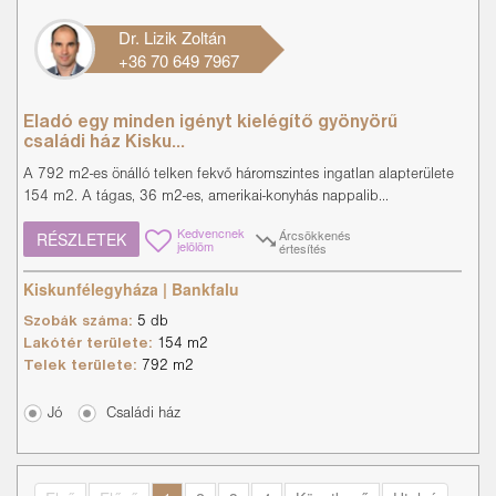
Dr. Lizik Zoltán
+36 70 649 7967
Eladó egy minden igényt kielégítő gyönyörű
családi ház Kisku...
A 792 m2-es önálló telken fekvő háromszintes ingatlan alapterülete
154 m2. A tágas, 36 m2-es, amerikai-konyhás nappalib...
Kedvencnek
Árcsökkenés
RÉSZLETEK
jelölöm
értesítés
Kiskunfélegyháza | Bankfalu
Szobák száma:
5 db
Lakótér területe:
154 m2
Telek területe:
792 m2
Jó
Családi ház