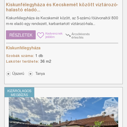
Kiskunfélegyháza és Kecskemét között víztározó-
halastó eladó...
Kiskunfélegyháza és Kecskemét között, az 5-számú főútvonaltól 800
m-re eladó egy rendezett, karbantartott víztározó-hala...
Kedvencnek
Árcsökkenés
RÉSZLETEK
jelölöm
értesítés
Kiskunfélegyháza
Szobák száma:
1 db
Lakótér területe:
36 m2
Újszerű
Tanya
KIZÁRÓLAGOS
MEGBÍZÁS