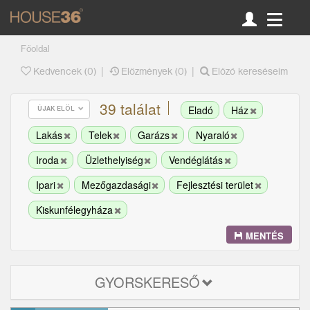
Főoldal
|
|
Kedvencek (
0
)
Előzmények (0)
Előző kereséseim
39 találat
Eladó
Ház
ÚJAK ELÖL
Lakás
Telek
Garázs
Nyaraló
Iroda
Üzlethelyiség
Vendéglátás
Ipari
Mezőgazdasági
Fejlesztési terület
Kiskunfélegyháza
MENTÉS
GYORSKERESŐ