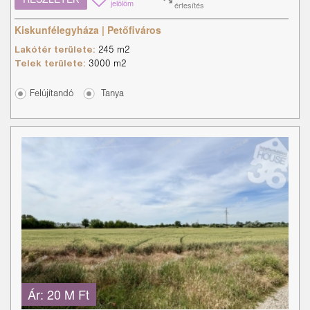
jelölöm
értesítés
Kiskunfélegyháza | Petőfiváros
Lakótér területe:
245 m2
Telek területe:
3000 m2
Felújítandó
Tanya
Ár:
20 M Ft