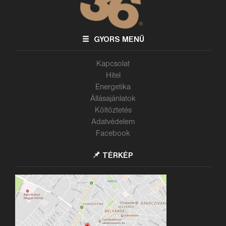
GYORS MENÜ
Kapcsolat
Hitel
Energetika
Állásajánlatok
Költöztetés
Adatvédelem
Facebook
TÉRKÉP