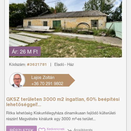
Ár:
26 M Ft
Kódszám:
#3621781
|
Eladó
-
Ház
Lajos Zoltán
+36 70 291 9802
GKSZ területen 3000 m2 ingatlan, 60% beépítési
lehetőséggel!...
Ritka lehetőség Kiskunfélegyháza dinamikusan fejlődő külterületi
részén! Megvételre kínálunk egy 3000 m²-es terület...
Kedvencnek
Árcsökkenés
RÉSZLETEK