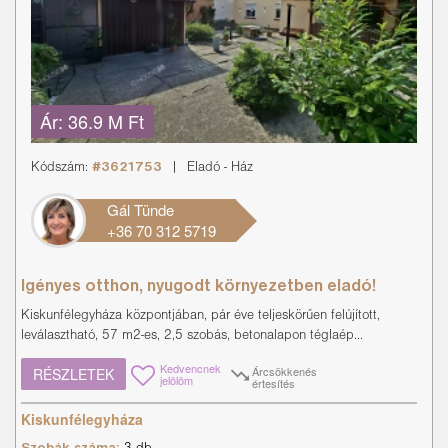
Ár:
36.9 M Ft
Kódszám:
#3621753
|
Eladó
-
Ház
Gál Tünde
+36 70 312 5719
Igényes otthon, nyugodt környezetben eladó!
Kiskunfélegyháza központjában, pár éve teljeskörűen felújított,
leválasztható, 57 m2-es, 2,5 szobás, betonalapon téglaép...
Kedvencnek
Árcsökkenés
RÉSZLETEK
jelölöm
értesítés
Kiskunfélegyháza