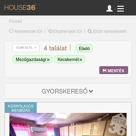
Főoldal
|
|
Kedvencek (
0
)
Előzmények (0)
Előző kereséseim
4 találat
Eladó
ÚJAK ELÖL
Mezőgazdasági
Kecskemét
MENTÉS
GYORSKERESŐ
KIZÁRÓLAGOS
MEGBÍZÁS