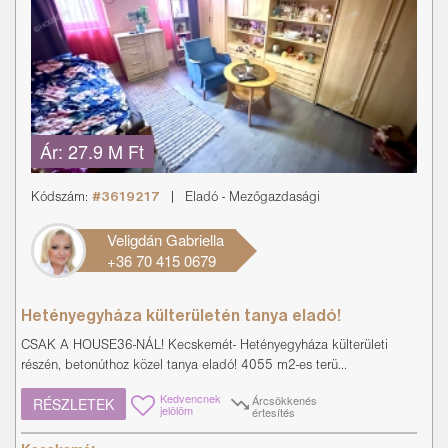
Ár:
27.9 M Ft
Kódszám:
#3619217
|
Eladó
-
Mezőgazdasági
Veligdán Gabriella
+36 70 415 0679
Hetényegyháza külterületén tanya eladó!
CSAK A HOUSE36-NÁL! Kecskemét- Hetényegyháza külterületi
részén, betonúthoz közel tanya eladó! 4055 m2-es terü...
Kedvencnek
Árcsökkenés
RÉSZLETEK
jelölöm
értesítés