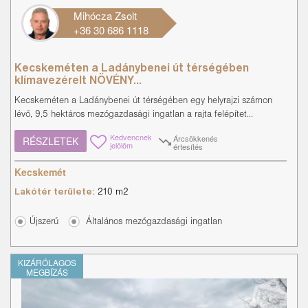
Mihócza Zsolt
+36 30 686 1118
Kecskeméten a Ladánybenei út térségében
klímavezérelt NÖVÉNY...
Kecskeméten a Ladánybenei út térségében egy helyrajzi számon
lévő, 9,5 hektáros mezőgazdasági ingatlan a rajta felépítet...
Kedvencnek
Árcsökkenés
RÉSZLETEK
jelölöm
értesítés
Kecskemét
Lakótér területe:
210 m2
Újszerű
Általános mezőgazdasági ingatlan
KIZÁRÓLAGOS
MEGBÍZÁS