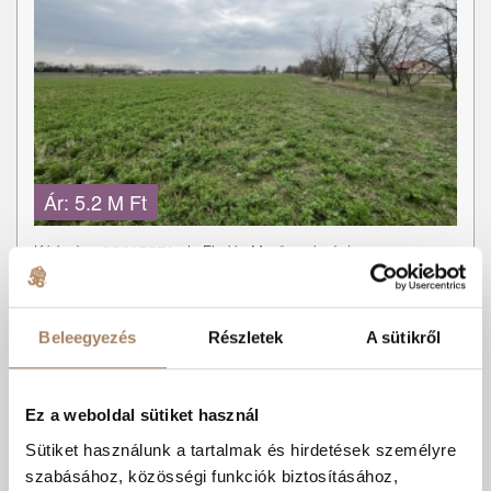
Ár:
5.2 M Ft
Kódszám:
#3617571
|
Eladó
-
Mezőgazdasági
Mohácsi Mária
+36 70 660 1636
Beleegyezés
Részletek
A sütikről
Kecskemét közelében 6000 m2-es külterületi
telek eladó!...
Ez a weboldal sütiket használ
Kecskemét Külterületén a Kossuth lakótelep és az M5-ös autópálya
Sütiket használunk a tartalmak és hirdetések személyre
közötti területen, 6000 m2-es szántó eladó! Jellemzők:...
szabásához, közösségi funkciók biztosításához,