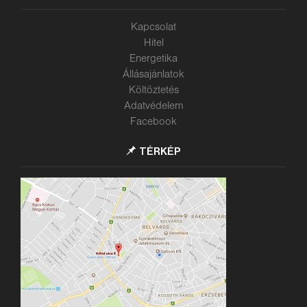
Kapcsolat
Hitel
Energetika
Állásajánlatok
Költöztetés
Adatvédelem
Facebook
TÉRKÉP