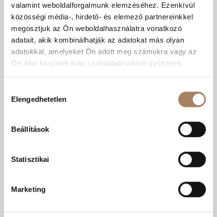
Kedvencnek
Árcsökkenés
RÉSZLETEK
valamint weboldalforgalmunk elemzéséhez. Ezenkívül
jelölöm
értesítés
közösségi média-, hirdető- és elemező partnereinkkel
Kecskemét | Törekvés lakótelep
megosztjuk az Ön weboldalhasználatra vonatkozó
adatait, akik kombinálhatják az adatokat más olyan
adatokkal, amelyeket Ön adott meg számukra vagy az
Válasszon...
Általános mezőgazdasági ingatlan
Ön által használt más szolgáltatásokból gyűjtöttek.
Hozzájárulás
Elengedhetetlen
kiválasztása
Beállítások
Statisztikai
Ár:
52.99 M Ft
Marketing
Kódszám:
#3613436
|
Eladó
-
Mezőgazdasági