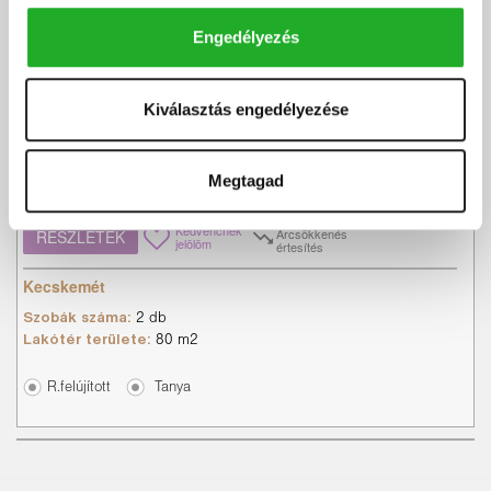
Kocsis Zsuzsanna
Engedélyezés
+36 70 795 9014
Kiválasztás engedélyezése
Kecskemét központjától 13 km-re tanyás
ingatlannal mezőgazda...
Kecskeméttől autóval 15 percre, 4 Hrsz- on, összesen, 4 ha + 4177
Megtagad
m2 területen, kivett tanyás ingatlan eladó. ...
Kedvencnek
Árcsökkenés
RÉSZLETEK
jelölöm
értesítés
Kecskemét
Szobák száma:
2 db
Lakótér területe:
80 m2
R.felújított
Tanya