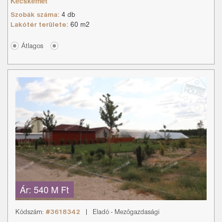
Kecskemét
Szobák száma:
4 db
Lakótér területe:
60 m2
Átlagos
Ár:
540 M Ft
Kódszám:
#3618342
|
Eladó
-
Mezőgazdasági