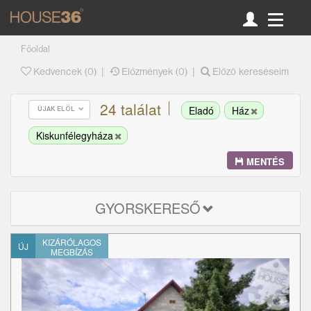
Főoldal
|
|
Kedvencek (
0
)
Előzmények (0)
Előző kereséseim
24 találat
Eladó
Ház
ÚJAK ELÖL
Kiskunfélegyháza
MENTÉS
GYORSKERESŐ
KIZÁRÓLAGOS
ÚJ
MEGBÍZÁS