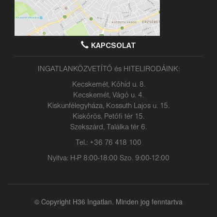
KAPCSOLAT
INGATLANKÖZVETÍTŐ és HITELIRODÁINK:
Kecskemét, Kőhíd u. 8.
Kecskemét, Vágó u. 4.
Kiskunfélegyháza, Kossuth Lajos u. 15.
Kiskőrös, Petőfi tér 15.
Szekszárd, Találka tér 6.
Tel.: +36 76 418 100
Nyitva: H-P 8:00-18:00 Szo. 9:00-12:00
© Copyright H36 Ingatlan. Minden jog fenntartva