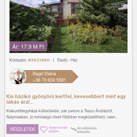
Ár:
17.9 M Ft
Kódszám:
#3621980
|
Eladó
-
Ház
Bagó Diána
+36 70 634 5581
Kis házikó gyönyörű kerttel, kevesebbért mint egy
lakás ára!...
Kiskunfélegyháza külterületén, pár percre a Tesco Áruháztól,
Selymesben, jó minőségű rövid földúton megközelíthető, csen...
Kedvencnek
Árcsökkenés
RÉSZLETEK
jelölöm
értesítés