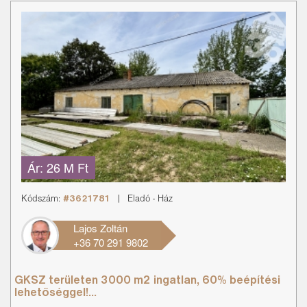
Ár:
26 M Ft
Kódszám:
#3621781
|
Eladó
-
Ház
Lajos Zoltán
+36 70 291 9802
GKSZ területen 3000 m2 ingatlan, 60% beépítési
lehetőséggel!...