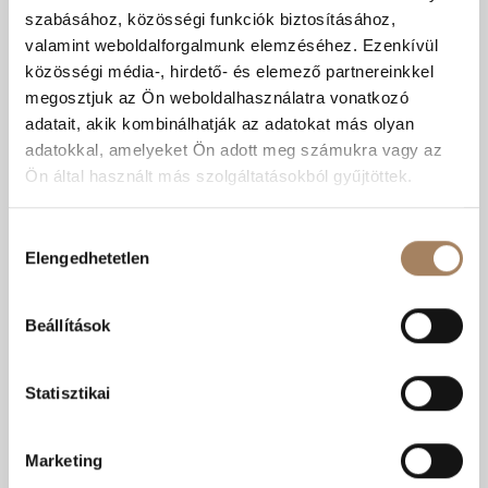
RÉSZLETEK
jelölöm
értesítés
szabásához, közösségi funkciók biztosításához,
valamint weboldalforgalmunk elemzéséhez. Ezenkívül
Kiskunfélegyháza | Jókaiváros
közösségi média-, hirdető- és elemező partnereinkkel
Szobák száma:
4 db
megosztjuk az Ön weboldalhasználatra vonatkozó
Lakótér területe:
118 m2
adatait, akik kombinálhatják az adatokat más olyan
Telek területe:
661 m2
adatokkal, amelyeket Ön adott meg számukra vagy az
Ön által használt más szolgáltatásokból gyűjtöttek.
Felújítandó
Családi ház
Hozzájárulás
KIZÁRÓLAGOS
MEGBÍZÁS
Elengedhetetlen
kiválasztása
Beállítások
Statisztikai
Marketing
33 M Ft
Ár: