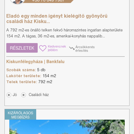
Eladó egy minden igényt kielégítő gyönyörű
családi ház Kisku...
A 792 m2-es önálló telken fekvő háromszintes ingatlan alapterülete
154 m2. A tágas, 36 m2-es, amerikai-konyhás nappalib...
Kedvencnek
Árcsökkenés
RÉSZLETEK
jelölöm
értesítés
Kiskunfélegyháza | Bankfalu
Szobák száma:
5 db
Lakótér területe:
154 m2
Telek területe:
792 m2
Jó
Családi ház
KIZÁRÓLAGOS
MEGBÍZÁS