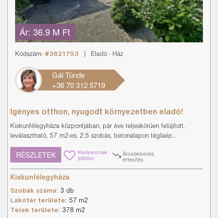
Ár:
36.9 M Ft
Kódszám:
#3621753
|
Eladó
-
Ház
Gál Tünde
+36 70 312 5719
Igényes otthon, nyugodt környezetben eladó!
Kiskunfélegyháza központjában, pár éve teljeskörűen felújított,
leválasztható, 57 m2-es, 2,5 szobás, betonalapon téglaép...
Kedvencnek
Árcsökkenés
RÉSZLETEK
jelölöm
értesítés
Kiskunfélegyháza
Szobák száma:
3 db
Lakótér területe:
57 m2
Telek területe:
378 m2