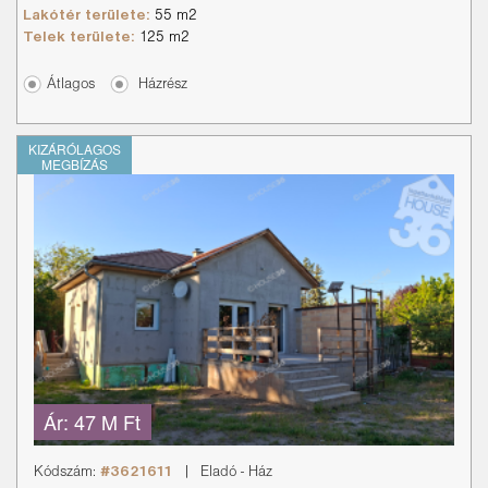
Lakótér területe:
55 m2
Telek területe:
125 m2
Átlagos
Házrész
KIZÁRÓLAGOS
MEGBÍZÁS
Ár:
47 M Ft
Kódszám:
#3621611
|
Eladó
-
Ház