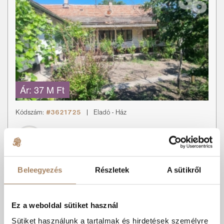
Ár:
37 M Ft
Kódszám:
#3621725
|
Eladó
-
Ház
Lukács Ádám
+36 70 608 0288
Beleegyezés
Részletek
A sütikről
Csendes utcában belvárosi családi ház eladó!
Eladó erősen felújítandó családi ház Kiskunfélegyháza
belvárosában! Kiskunfélegyháza egyik csendes, nyugodt utcájában
Ez a weboldal sütiket használ
e...
Sütiket használunk a tartalmak és hirdetések személyre
Kedvencnek
Árcsökkenés