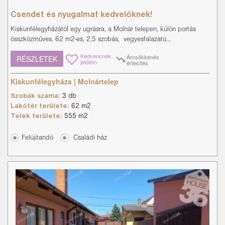
Csendet és nyugalmat kedvelőknek!
Kiskunfélegyházától egy ugrásra, a Molnár telepen, külön portás
összközműves, 62 m2-es, 2,5 szobás, vegyesfalazatú...
Kedvencnek
Árcsökkenés
RÉSZLETEK
jelölöm
értesítés
Kiskunfélegyháza | Molnártelep
Szobák száma:
3 db
Lakótér területe:
62 m2
Telek területe:
555 m2
Felújítandó
Családi ház