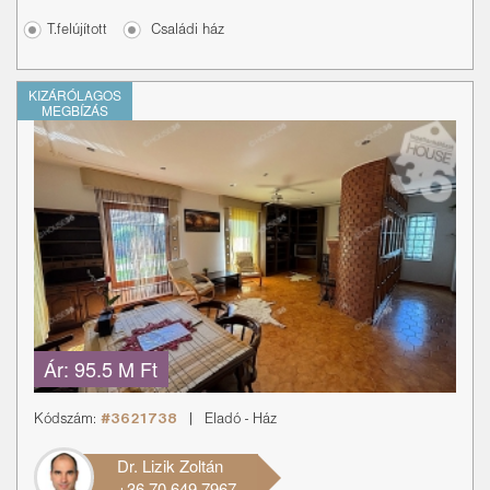
T.felújított
Családi ház
KIZÁRÓLAGOS
MEGBÍZÁS
Ár:
95.5 M Ft
Kódszám:
#3621738
|
Eladó
-
Ház
Dr. Lizik Zoltán
+36 70 649 7967