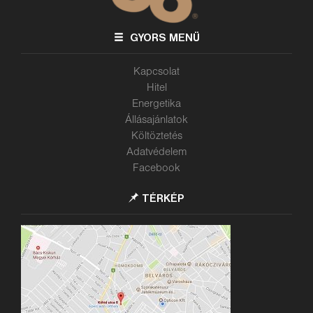
GYORS MENÜ
Kapcsolat
Hitel
Energetika
Állásajánlatok
Költöztetés
Adatvédelem
Facebook
TÉRKÉP