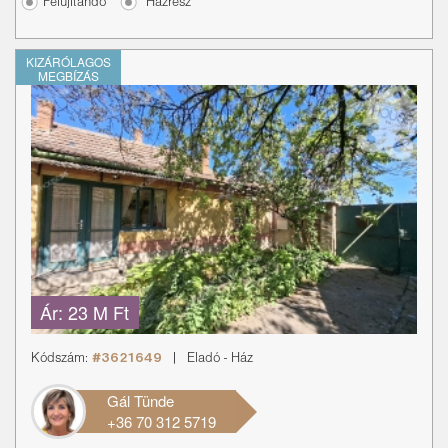
Felújítandó
Házrész
KIZÁRÓLAGOS
MEGBÍZÁS
Ár:
23 M Ft
Kódszám:
#3621649
|
Eladó
-
Ház
Gál Tünde
+36 70 312 5719