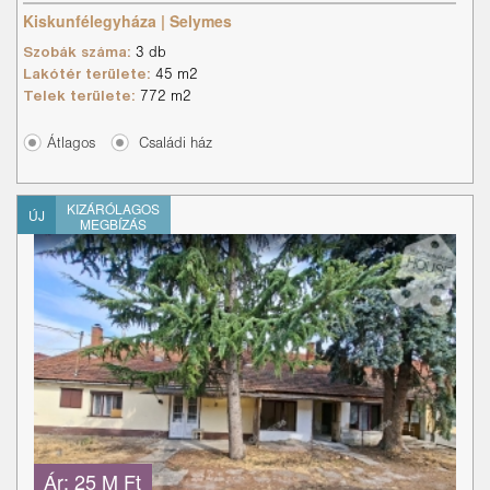
Kiskunfélegyháza | Selymes
Szobák száma:
3 db
Lakótér területe:
45 m2
Telek területe:
772 m2
Átlagos
Családi ház
KIZÁRÓLAGOS
ÚJ
MEGBÍZÁS
Ár:
25 M Ft