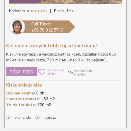
Kódszám:
#3621919
|
Eladó
-
Ház
Gál Tünde
+36 70 312 5719
Kellemes környék-több fajta lehetőség!
Kiskunfélegyházán a városközponthoz közel, osztatlan közös 865
m2-es telek nagy része, 720 m2 területen 3 külön bejáratú...
Kedvencnek
Árcsökkenés
RÉSZLETEK
jelölöm
értesítés
Kiskunfélegyháza
Szobák száma:
6 db
Lakótér területe:
153 m2
Telek területe:
720 m2
Felújítandó
Házrész