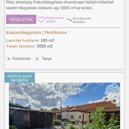
Ritka lehetőség Kiskunfélegyháza dinamikusan fejlődő külterületi
részén! Megvételre kínálunk egy 3000 m²-es terület...
Kedvencnek
Árcsökkenés
RÉSZLETEK
jelölöm
értesítés
Kiskunfélegyháza | Petőfiváros
Lakótér területe:
245 m2
Telek területe:
3000 m2
Felújítandó
Tanya
KIZÁRÓLAGOS
MEGBÍZÁS