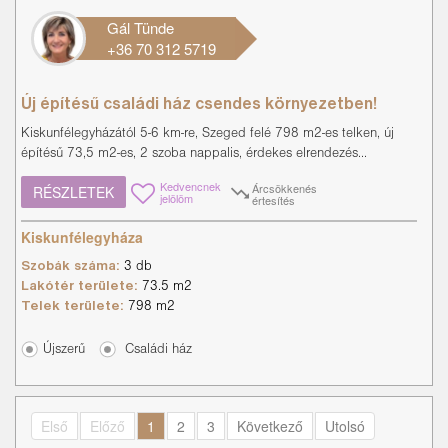
Gál Tünde
+36 70 312 5719
Új építésű családi ház csendes környezetben!
Kiskunfélegyházától 5-6 km-re, Szeged felé 798 m2-es telken, új
építésű 73,5 m2-es, 2 szoba nappalis, érdekes elrendezés...
Kedvencnek
Árcsökkenés
RÉSZLETEK
jelölöm
értesítés
Kiskunfélegyháza
Szobák száma:
3 db
Lakótér területe:
73.5 m2
Telek területe:
798 m2
Újszerű
Családi ház
Első
Előző
1
2
3
Következő
Utolsó