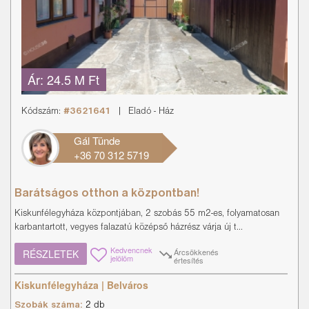
Ár:
24.5 M Ft
Kódszám:
#3621641
|
Eladó
-
Ház
Gál Tünde
+36 70 312 5719
Barátságos otthon a központban!
Kiskunfélegyháza központjában, 2 szobás 55 m2-es, folyamatosan
karbantartott, vegyes falazatú középső házrész várja új t...
Kedvencnek
Árcsökkenés
RÉSZLETEK
jelölöm
értesítés
Kiskunfélegyháza | Belváros
Szobák száma:
2 db