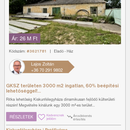
Ár:
26 M Ft
Kódszám:
#3621781
|
Eladó
-
Ház
Lajos Zoltán
+36 70 291 9802
GKSZ területen 3000 m2 ingatlan, 60% beépítési
lehetőséggel!...
Ritka lehetőség Kiskunfélegyháza dinamikusan fejlődő külterületi
részén! Megvételre kínálunk egy 3000 m²-es terület...
Kedvencnek
Árcsökkenés
RÉSZLETEK
jelölöm
értesítés
Kiskunfélegyháza | Petőfiváros