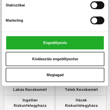
Statisztikai
Kedvencnek
Árcsökkenés
RÉSZLETEK
jelölöm
értesítés
Kiskunfélegyháza
Marketing
Szobák száma:
2 db
Lakótér területe:
50 m2
Telek területe:
2401 m2
Engedélyezés
Bontandó
Tanya
Kiválasztás engedélyezése
Megtagad
Ingatlan Kecskemét
Házak Kecskemét
Lakás Kecskemét
Telek Kecskemét
Ingatlan
Házak
Kiskunfélegyháza
Kiskunfélegyháza