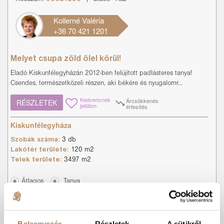
Kollerné Valéria
+36 70 421 1201
Melyet csupa zöld ölel körül!
Eladó Kiskunfélegyházán 2012-ben felújított padlásteres tanya!
Csendes, természetközeli részen, aki békére és nyugalomr...
Kedvencnek
Árcsökkenés
RÉSZLETEK
jelölöm
értesítés
Kiskunfélegyháza
Szobák száma:
3 db
Lakótér területe:
120 m2
Telek területe:
3497 m2
Átlagos
Tanya
KIZÁRÓLAGOS
MEGBÍZÁS
Beleegyezés
Részletek
A sütikről