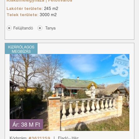
Lakótér területe:
245 m2
Telek területe:
3000 m2
Felújítandó
Tanya
KIZÁRÓLAGOS
MEGBÍZÁS
Ár:
38 M Ft
Kódszám:
#3621259
|
Eladó
-
Ház