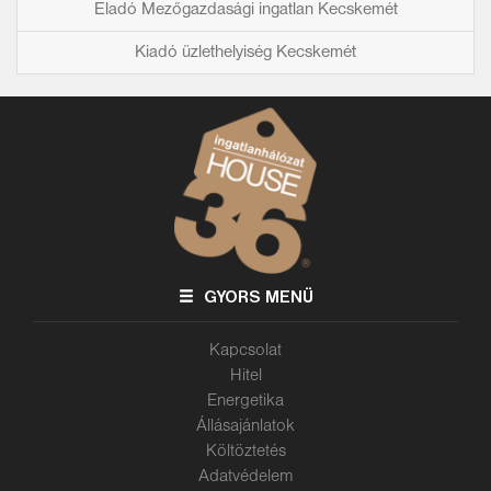
Eladó Mezőgazdasági ingatlan Kecskemét
Kiadó üzlethelyiség Kecskemét
GYORS MENÜ
Kapcsolat
Hitel
Energetika
Állásajánlatok
Költöztetés
Adatvédelem