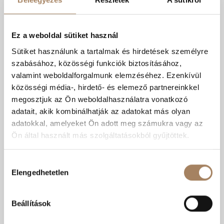
Ez a weboldal sütiket használ
Sütiket használunk a tartalmak és hirdetések személyre
szabásához, közösségi funkciók biztosításához,
valamint weboldalforgalmunk elemzéséhez. Ezenkívül
közösségi média-, hirdető- és elemező partnereinkkel
megosztjuk az Ön weboldalhasználatra vonatkozó
Ár:
6 M Ft
adatait, akik kombinálhatják az adatokat más olyan
adatokkal, amelyeket Ön adott meg számukra vagy az
Ön által használt más szolgáltatásokból gyűjtöttek.
Kódszám:
#3620954
|
Eladó
-
Ház
Lukács Ádám
Hozzájárulás
+36 70 608 0288
Elengedhetetlen
kiválasztása
Nagyméretű telek tanyasi környezetben!
Beállítások
Eladó Kivett tanya és szántó! Megvételre kínálok csendes nyugodt
környezetben egy 2401 m2 telekterületű, kivett tanya...