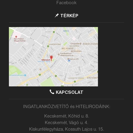
Facebook
TÉRKÉP
KAPCSOLAT
INGATLANKÖZVETÍTŐ és HITELIRODÁINK:
Kecskemét, Kőhíd u. 8.
Kecskemét, Vágó u. 4.
Kiskunfélegyháza, Kossuth Lajos u. 15.