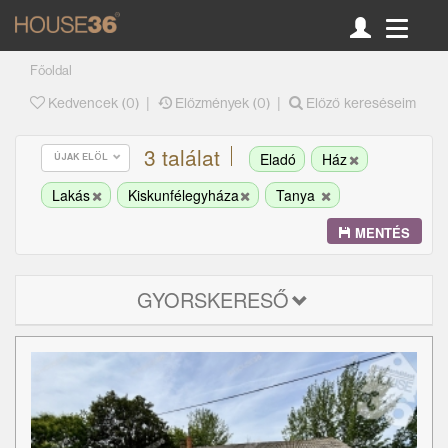
Főoldal
|
|
Kedvencek (
0
)
Előzmények (0)
Előző kereséseim
3 találat
Eladó
Ház
ÚJAK ELÖL
Lakás
Kiskunfélegyháza
Tanya
MENTÉS
GYORSKERESŐ