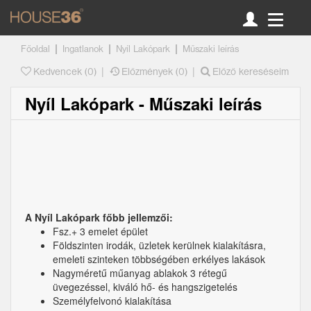
|
|
|
Főoldal
Ingatlanok
Nyíl Lakópark
Műszaki leírás
|
|
Kedvencek (
0
)
Előzmények (0)
Előző kereséseim
Nyíl Lakópark - Műszaki leírás
A Nyíl Lakópark főbb jellemzői:
Fsz.+ 3 emelet épület
Földszinten irodák, üzletek kerülnek kialakításra,
emeleti szinteken többségében erkélyes lakások
Nagyméretű műanyag ablakok 3 rétegű
üvegezéssel, kiváló hő- és hangszigetelés
Személyfelvonó kialakítása