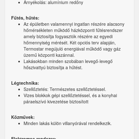
Árnyékolás: alumínium redőny
Fűtés, hűtés:
Az épületben valamennyi ingatlan részére alacsony
hőmérsékleten működő házközponti fűtésrendszer
amely biztosítja fogyasztók részére az egyedi
hőmennyiség mérését. Két opciós terv alapján,
Termostar megújuló energiával működő vagy gáz
üzemű központi kazánnal.
Lakásokban minden szobában levegő-levegő
hőszivattyú biztosítja a hűtést.
Légtechnika:
Szellőztetés: Természetes szellőztetéssel.
Vizes blokkok gépi szellőztetéssel, és a konyhai
páraelszívó kivezetése biztosított
Közművek:
Minden lakás külön villanyórával rendelkezik.
Elektromos rendszer: