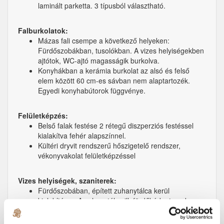
laminált parketta. 3 típusból választható.
Falburkolatok:
Mázas fali csempe a következő helyeken:
Fürdőszobákban, tusolókban. A vizes helyiségekben
ajtótok, WC-ajtó magasságik burkolva.
Konyhákban a kerámia burkolat az alsó és felső
elem között 60 cm-es sávban nem alaptartozék.
Egyedi konyhabútorok függvénye.
Felületképzés:
Belső falak festése 2 rétegű diszperziós festéssel
kialakítva fehér alapszínnel.
Kültéri dryvit rendszerű hőszigetelő rendszer,
vékonyvakolat felületképzéssel
Vizes helyiségek, szaniterek​:
Fürdőszobában, épített zuhanytálca kerül
kialakításra. A zuhanytálca ill. fürdőkád a terveken
szereplő méretben kerül beépítésre. Zuhany
felszereltsége krómozott egykaros csaptelep, és