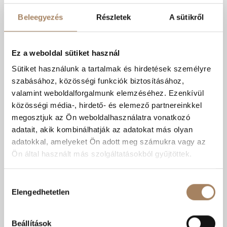
zuhanyszett. A kád csaptelephez tartozik kézi
zuhany szett fali tartóval.
Beleegyezés
Részletek
A sütikről
A zuhanykabin nem része a műszaki tartalomnak.
(Opcionálisan választható beruházó által javasolt
termékből) Fürdőszobai bútor (mosdókagyló és
Ez a weboldal sütiket használ
csaptelep) beruházó által ajánlott termékből
opcionálisan választható, igény szerint. Alapesetben
Sütiket használunk a tartalmak és hirdetések személyre
nem tartozéka fürdőszobának.
szabásához, közösségi funkciók biztosításához,
Mosógép csatlakozó: falba szerelt szennyvíz
valamint weboldalforgalmunk elemzéséhez. Ezenkívül
csatlakozási és hidegvíz vételi lehetőséggel, alaprajz
közösségi média-, hirdető- és elemező partnereinkkel
szerinti helyen a fürdőszobában, illetve azon
helyiségben ahol alaprajzon külön jelölve van.
megosztjuk az Ön weboldalhasználatra vonatkozó
A WC geberit rendszerű porcelán, fehér,
adatait, akik kombinálhatják az adatokat más olyan
mélyöblítésű és rejtett öblítőtartállyal szerelt
adatokkal, amelyeket Ön adott meg számukra vagy az
kivitelben. Külön WC-kben: kézmosó kerül
Ön által használt más szolgáltatásokból gyűjtöttek.
beépítésre, Alföldi porcelán ill. minőségben hasonló
(eladó által kiválasztott) egyéb típusú fehér porcelán
mosdókagylóval, krómozott csapteleppel.
Hozzájárulás
Elengedhetetlen
kiválasztása
Konyha:
Beállítások
A konyhabútor és konyhagépek nem részei a