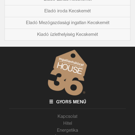
Eladó iroda Kecskemét
Eladó Mezőgazdasági ingatlan Kecskemét
Kiadó üzlethelyiség Kecskemét
GYORS MENÜ
Kapcsolat
Hitel
Energetika