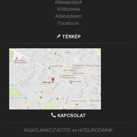
Állásajánlatok
Költöztetés
Adatvédelem
Facebook
TÉRKÉP
KAPCSOLAT
INGATLANKÖZVETÍTŐ és HITELIRODÁINK: