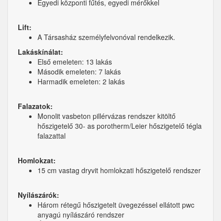
Egyedi központi fűtés, egyedi mérőkkel
Lift:
A Társasház személyfelvonóval rendelkezik.
Lakáskínálat:
Első emeleten: 13 lakás
Második emeleten: 7 lakás
Harmadik emeleten: 2 lakás
Falazatok:
Monolit vasbeton pillérvázas rendszer kitöltő
hőszigetelő 30- as porotherm/Leier hőszigetelő tégla
falazattal
Homlokzat:
15 cm vastag dryvit homlokzati hőszigetelő rendszer
Nyílászárók:
Három rétegű hőszigetelt üvegezéssel ellátott pwc
anyagú nyílászáró rendszer