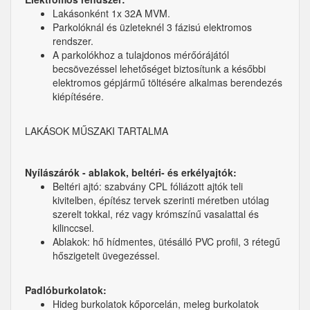
Lakásonként 1x 32A MVM.
Parkolóknál és üzleteknél 3 fázisú elektromos
rendszer.
A parkolókhoz a tulajdonos mérőórájától
becsövezéssel lehetőséget biztosítunk a későbbi
elektromos gépjármű töltésére alkalmas berendezés
kiépítésére.
LAKÁSOK MŰSZAKI TARTALMA
Nyílászárók - ablakok, beltéri- és erkélyajtók
:
Beltéri ajtó: szabvány CPL fóliázott ajtók teli
kivitelben, építész tervek szerinti méretben utólag
szerelt tokkal, réz vagy krómszínű vasalattal és
kilinccsel.
Ablakok: hő hídmentes, ütésálló PVC profil, 3 rétegű
hőszigetelt üvegezéssel.
Padlóburkolatok:
Hideg burkolatok kőporcelán, meleg burkolatok