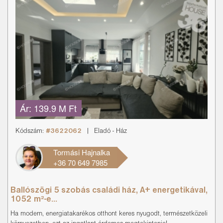
Ár:
139.9 M Ft
Kódszám:
#3622062
|
Eladó
-
Ház
Tormási Hajnalka
+36 70 649 7985
Ballószögi 5 szobás családi ház, A+ energetikával,
1052 m²-e...
Ha modern, energiatakarékos otthont keres nyugodt, természetközeli