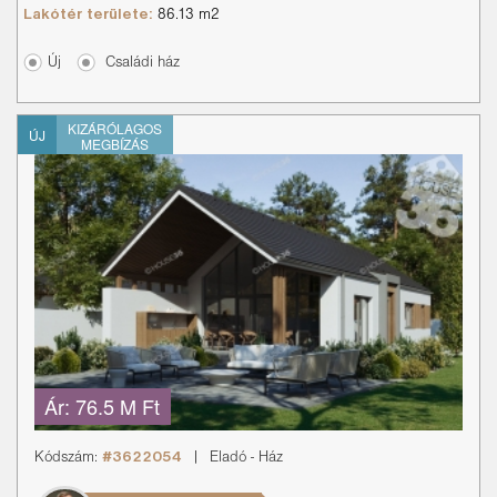
Lakótér területe:
86.13 m2
Új
Családi ház
KIZÁRÓLAGOS
ÚJ
MEGBÍZÁS
Ár:
76.5 M Ft
Kódszám:
#3622054
|
Eladó
-
Ház