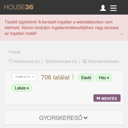
Tisztelt ügyfelünk! A keresett ingatlan a weboldalunkon nem
elérhető. Kérem forduljon ingatlanértékesítőjéhez vagy keresse
×
az ingatlan irodát!
Főoldal
|
|
Kedvencek (
0
)
Előzmények (0)
Előző kereséseim
706 találat
Eladó
Ház
ÚJAK ELÖL
Lakás
MENTÉS
GYORSKERESŐ