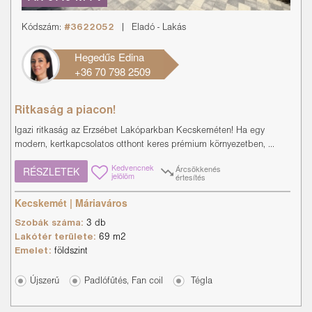
Kódszám:
#3622052
|
Eladó
-
Lakás
Hegedűs Edina
+36 70 798 2509
Ritkaság a piacon!
Igazi ritkaság az Erzsébet Lakóparkban Kecskeméten! Ha egy
modern, kertkapcsolatos otthont keres prémium környezetben, ...
Kedvencnek
Árcsökkenés
RÉSZLETEK
jelölöm
értesítés
Kecskemét | Máriaváros
Szobák száma:
3 db
Lakótér területe:
69 m2
Emelet:
földszint
Újszerű
Padlófűtés, Fan coil
Tégla