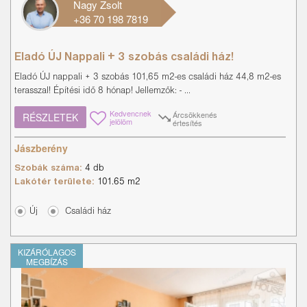
Nagy Zsolt
+36 70 198 7819
Eladó ÚJ Nappali + 3 szobás családi ház!
Eladó ÚJ nappali + 3 szobás 101,65 m2-es családi ház 44,8 m2-es
terasszal! Építési idő 8 hónap! Jellemzők: - ...
Kedvencnek
Árcsökkenés
RÉSZLETEK
jelölöm
értesítés
Jászberény
Szobák száma:
4 db
Lakótér területe:
101.65 m2
Új
Családi ház
KIZÁRÓLAGOS
MEGBÍZÁS