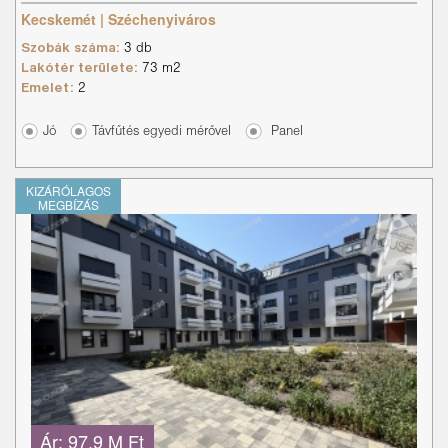
Kecskemét | Széchenyiváros
Szobák száma:
3 db
Lakótér területe:
73 m2
Emelet:
2
Jó
Távfűtés egyedi mérővel
Panel
KIZÁRÓLAGOS
MEGBÍZÁS
Ár:
97.9 M Ft