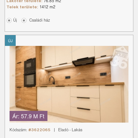
Lakótér területe:
76.85 m2
Telek területe:
1412 m2
Új
Családi ház
ÚJ
Ár:
57.9 M Ft
Kódszám:
#3622065
|
Eladó
-
Lakás