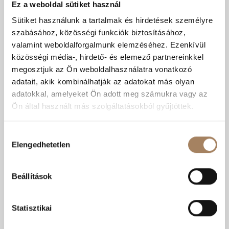
Ez a weboldal sütiket használ
Eladó ÚJ Nappali + 4 szobás családi ház!
Sütiket használunk a tartalmak és hirdetések személyre
Eladó ÚJ nappali + 4 szobás 131,97 m2-es családi ház 52,8 +
szabásához, közösségi funkciók biztosításához,
16,78 m2-es terasszal! Jellemzők: - Porotherm NF 38-as...
valamint weboldalforgalmunk elemzéséhez. Ezenkívül
Kedvencnek
közösségi média-, hirdető- és elemező partnereinkkel
Árcsökkenés
RÉSZLETEK
jelölöm
értesítés
megosztjuk az Ön weboldalhasználatra vonatkozó
Jászberény
adatait, akik kombinálhatják az adatokat más olyan
adatokkal, amelyeket Ön adott meg számukra vagy az
Szobák száma:
5 db
Ön által használt más szolgáltatásokból gyűjtöttek.
Lakótér területe:
131.97 m2
Új
Családi ház
Hozzájárulás
Elengedhetetlen
kiválasztása
KIZÁRÓLAGOS
ÚJ
MEGBÍZÁS
Beállítások
Statisztikai