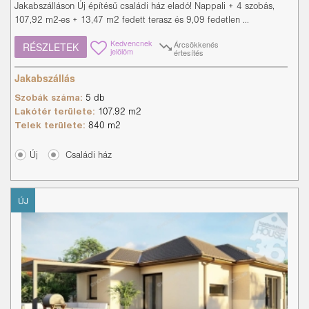
Jakabszálláson Új építésű családi ház eladó! Nappali + 4 szobás,
107,92 m2-es + 13,47 m2 fedett terasz és 9,09 fedetlen ...
Kedvencnek
Árcsökkenés
RÉSZLETEK
jelölöm
értesítés
Jakabszállás
Szobák száma:
5 db
Lakótér területe:
107.92 m2
Telek területe:
840 m2
Új
Családi ház
ÚJ