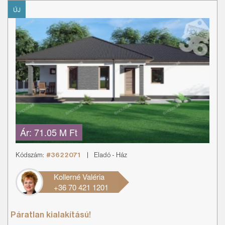
ÚJ
Ár:
71.05 M Ft
Kódszám:
#3622071
|
Eladó
-
Ház
Kollerné Valéria
+36 70 421 1201
Páratlan kialakítású!