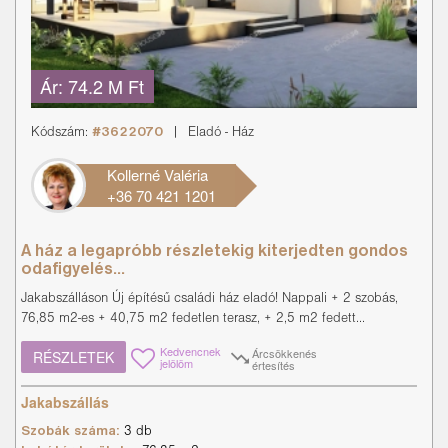
Ár:
74.2 M Ft
Kódszám:
#3622070
|
Eladó
-
Ház
Kollerné Valéria
+36 70 421 1201
A ház a legapróbb részletekig kiterjedten gondos
odafigyelés...
Jakabszálláson Új építésű családi ház eladó! Nappali + 2 szobás,
76,85 m2-es + 40,75 m2 fedetlen terasz, + 2,5 m2 fedett...
Kedvencnek
Árcsökkenés
RÉSZLETEK
jelölöm
értesítés
Jakabszállás
Szobák száma:
3 db