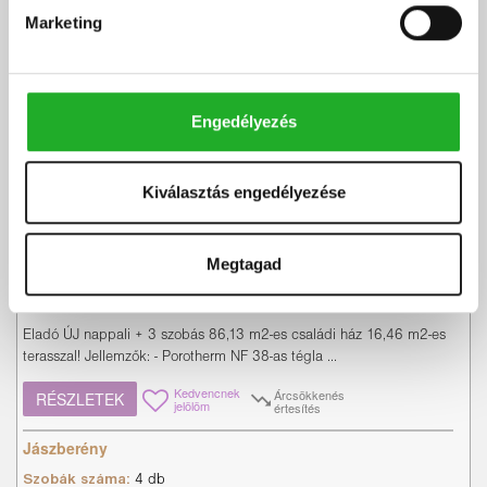
Marketing
Ár:
69.5 M Ft
Engedélyezés
Kódszám:
#3622055
|
Eladó
-
Ház
Kiválasztás engedélyezése
Nagy Zsolt
+36 70 198 7819
Megtagad
Eladó ÚJ Nappali + 3 szobás családi ház!
Eladó ÚJ nappali + 3 szobás 86,13 m2-es családi ház 16,46 m2-es
terasszal! Jellemzők: - Porotherm NF 38-as tégla ...
Kedvencnek
Árcsökkenés
RÉSZLETEK
jelölöm
értesítés
Jászberény
Szobák száma:
4 db