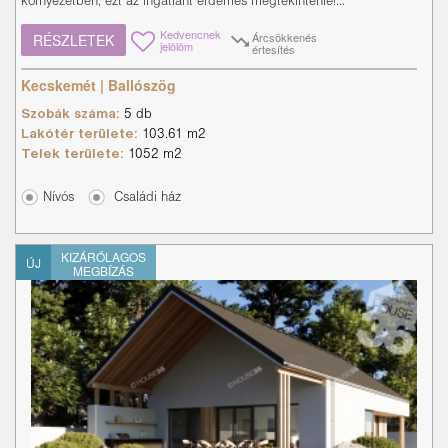
környezetben, ezt az ingatlant érdemes megtekintenie!...
Kedvencnek
Árcsökkenés
RÉSZLETEK
jelölöm
értesítés
Kecskemét | Ballószög
Szobák száma:
5 db
Lakótér területe:
103.61 m2
Telek területe:
1052 m2
Nívós
Családi ház
KIZÁRÓLAGOS
ÚJ
MEGBÍZÁS