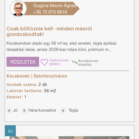
Gugora-Mezei Ágnes
+36 70 670 8916
Csak költöznie kell - minden másról
gondoskodtak!
Kecskeméten eladó egy 56 m²-es, első emeleti, tégla építésű
társasházi lakás, amely 2026-ban teljes körű, prémium m...
Kedvencnek
Árcsökkenés
RÉSZLETEK
jelölöm
értesítés
Kecskemét | Széchenyiváros
Szobák száma:
2 db
Lakótér területe:
56 m2
Emelet:
1
Jó
Héra/konvektor
Tégla
ÚJ