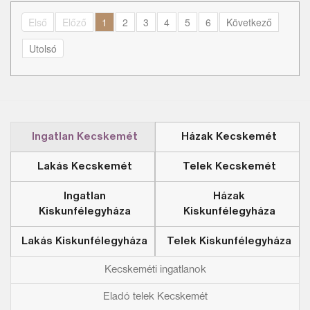
Első
Előző
1
2
3
4
5
6
Következő
Utolsó
Ingatlan Kecskemét
Házak Kecskemét
Lakás Kecskemét
Telek Kecskemét
Ingatlan
Házak
Kiskunfélegyháza
Kiskunfélegyháza
Lakás Kiskunfélegyháza
Telek Kiskunfélegyháza
Kecskeméti ingatlanok
Eladó telek Kecskemét