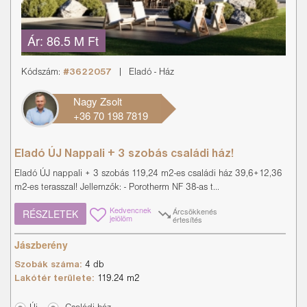
Ár:
86.5 M Ft
Kódszám:
#3622057
|
Eladó
-
Ház
Nagy Zsolt
+36 70 198 7819
Eladó ÚJ Nappali + 3 szobás családi ház!
Eladó ÚJ nappali + 3 szobás 119,24 m2-es családi ház 39,6+12,36
m2-es terasszal! Jellemzők: - Porotherm NF 38-as t...
Kedvencnek
Árcsökkenés
RÉSZLETEK
jelölöm
értesítés
Jászberény
Szobák száma:
4 db
Lakótér területe:
119.24 m2