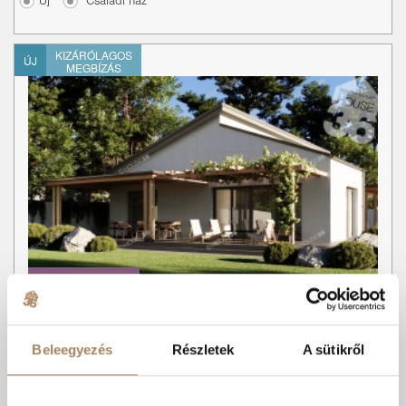
Új
Családi ház
KIZÁRÓLAGOS
ÚJ
MEGBÍZÁS
Ár:
98.9 M Ft
Kódszám:
#3622056
|
Eladó
-
Ház
Beleegyezés
Részletek
A sütikről
Nagy Zsolt
+36 70 198 7819