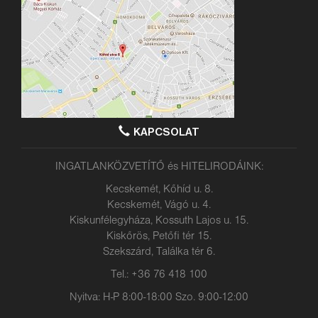
KAPCSOLAT
INGATLANKÖZVETÍTŐ és HITELIRODÁINK:
Kecskemét, Kőhíd u. 8.
Kecskemét, Vágó u. 4.
Kiskunfélegyháza, Kossuth Lajos u. 15.
Kiskőrös, Petőfi tér 15.
Szekszárd, Találka tér 6.
Tel.: +36 76 418 100
Nyitva: H-P 8:00-18:00 Szo. 9:00-12:00