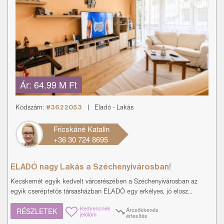
Ár:
64.99 M Ft
Kódszám:
#3622053
|
Eladó
-
Lakás
Fricskáné Katalin
+36 30 724 8695
ELADÓ nagy Lakás a Széchenyivárosban!
Kecskemét egyik kedvelt városrészében a Széchenyivárosban az
egyik cseréptetős társasházban ELADÓ egy erkélyes, jó elosz...
Kedvencnek
Árcsökkenés
RÉSZLETEK
jelölöm
értesítés