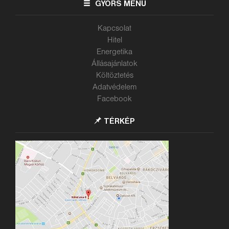
GYORS MENÜ
Kapcsolat
Hitel
Energetika
Állásajánlatok
Költöztetés
Adatvédelem
Facebook
TÉRKÉP