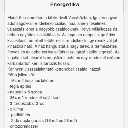
Energetika
Eladó Kecskeméten a közkedvelt Vacsiközben, igazán egyedi
adottságokkal rendelkező családi ház, amely tökéletes
választás lehet a nagyobb családoknak, illetve vállalkozás és
otthon együttes kialakítása is. Az ingatlan nappali + galériás
kialakítású, emellett tetőtérrel is rendelkezik, így rendkívül jól
kihasználható. A ház hangulatát a nagy terek, a természetes
fények és az otthonos kialakítás teszi igazán különlegessé. Az
ingatlan két utcáról is megközelíthető és egy rendezett szépen
karbantartott kert is tartozik hozzá.
Könnyen visszaalakítható kétrendbeli családi házzá!
Főbb jellemzői:
- 164 m2 hasznos lakótér
- tégla építés
- nappali + 5 szoba
- 364 m2 rendezett saját kert
- 3 fürdőszoba, 3 wc
- 3 klíma
- padlófűtés
- 2 db dupla garázs (16 m2 és 26 m2)
- öntözőrendszer