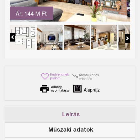
Ár: 144 M Ft
Kedvencnek
Árcsökkenés
jelölöm
értesítés
Adatlap
Alaprajz
nyomtatása
Leírás
Műszaki adatok