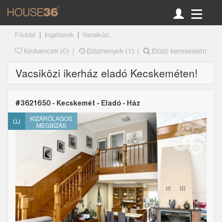
|
|
Főoldal
Ingatlanok
Vacsiközi...
|
|
Kedvencek (
0
)
Előzmények (1)
Előző kereséseim
Vacsiközi ikerház eladó Kecskeméten!
#3621650 - Kecskemét -
Eladó
-
Ház
KIZÁRÓLAGOS
ÚJ
MEGBÍZÁS