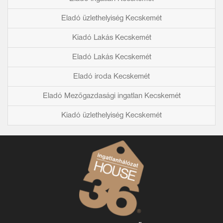
Eladó üzlethelyiség Kecskemét
Kiadó Lakás Kecskemét
Eladó Lakás Kecskemét
Eladó iroda Kecskemét
Eladó Mezőgazdasági ingatlan Kecskemét
Kiadó üzlethelyiség Kecskemét