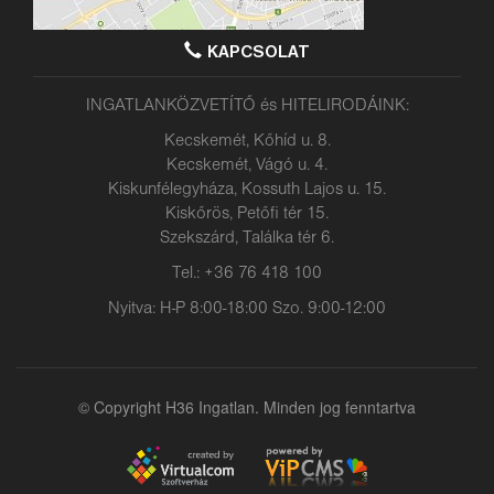
KAPCSOLAT
INGATLANKÖZVETÍTŐ és HITELIRODÁINK:
Kecskemét, Kőhíd u. 8.
Kecskemét, Vágó u. 4.
Kiskunfélegyháza, Kossuth Lajos u. 15.
Kiskőrös, Petőfi tér 15.
Szekszárd, Találka tér 6.
Tel.: +36 76 418 100
Nyitva: H-P 8:00-18:00 Szo. 9:00-12:00
© Copyright H36 Ingatlan. Minden jog fenntartva