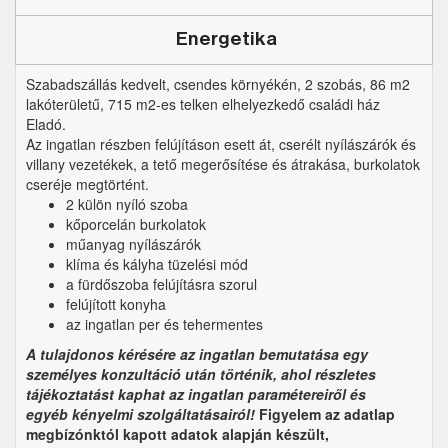
Energetika
Szabadszállás kedvelt, csendes környékén, 2 szobás, 86 m2
lakóterületű, 715 m2-es telken elhelyezkedő családi ház
Eladó.
Az ingatlan részben felújításon esett át, cserélt nyílászárók és
villany vezetékek, a tető megerősítése és átrakása, burkolatok
cseréje megtörtént.
2 külön nyíló szoba
kőporcelán burkolatok
műanyag nyílászárók
klíma és kályha tüzelési mód
a fürdőszoba felújításra szorul
felújított konyha
az ingatlan per és tehermentes
A tulajdonos kérésére
az ingatlan bemutatása egy
személyes konzultáció után történik, ahol részletes
tájékoztatást kaphat az ingatlan paramétereiről és
egyéb kényelmi szolgáltatásairól!
Figyelem az adatlap
megbízónktól kapott adatok alapján készült,