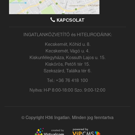
KAPCSOLAT
INGATLANKÖZVETÍTŐ és HITELIRODÁINK:
Kecskemét, Kőhíd u. 8.
Kecskemét, Vágó u. 4.
Kiskunfélegyháza, Kossuth Lajos u. 15.
Kiskőrös, Petőfi tér 15.
Szekszárd, Találka tér 6.
Tel.: +36 76 418 100
Nyitva: H-P 8:00-18:00 Szo. 9:00-12:00
© Copyright H36 Ingatlan. Minden jog fenntartva