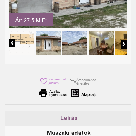
Ár: 27.5 M Ft
Kedvencnek
Árcsökkenés
jelölöm
értesítés
Adatlap
Alaprajz
nyomtatása
Leírás
Műszaki adatok