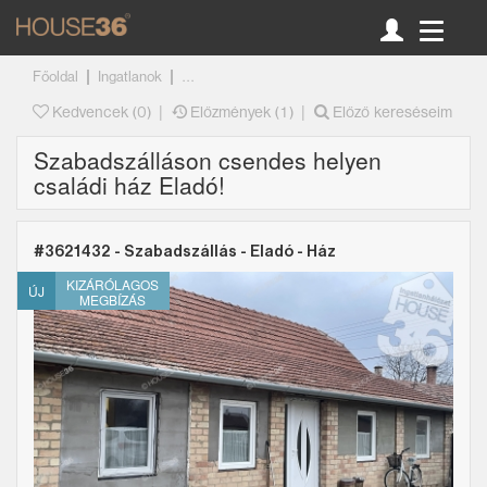
|
|
Főoldal
Ingatlanok
...
|
|
Kedvencek (
0
)
Előzmények (1)
Előző kereséseim
Szabadszálláson csendes helyen
családi ház Eladó!
#3621432 - Szabadszállás -
Eladó
-
Ház
KIZÁRÓLAGOS
ÚJ
MEGBÍZÁS