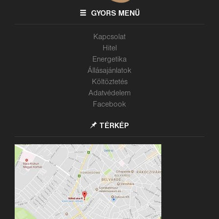
GYORS MENÜ
Kapcsolat
Hitel
Energetika
Állásajánlatok
Költöztetés
Adatvédelem
Facebook
TÉRKÉP