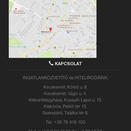
KAPCSOLAT
INGATLANKÖZVETÍTŐ és HITELIRODÁINK:
Kecskemét, Kőhíd u. 8.
Kecskemét, Vágó u. 4.
Kiskunfélegyháza, Kossuth Lajos u. 15.
Kiskőrös, Petőfi tér 15.
Szekszárd, Találka tér 6.
Tel.: +36 76 418 100