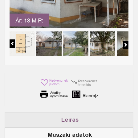
Ár: 13 M Ft
Kedvencnek
Árcsökkenés
jelölöm
értesítés
Adatlap
Alaprajz
nyomtatása
Leírás
Műszaki adatok