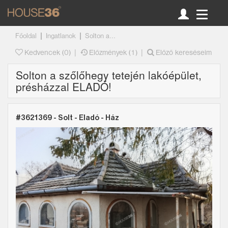
|
|
Főoldal
Ingatlanok
Solton a...
|
|
Kedvencek (
0
)
Előzmények (1)
Előző kereséseim
Solton a szőlőhegy tetején lakóépület,
présházzal ELADÓ!
#3621369 - Solt -
Eladó
-
Ház