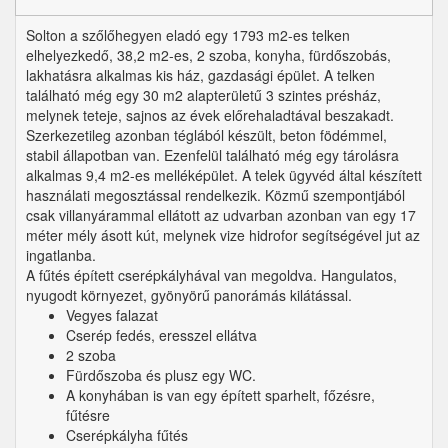
Solton a szőlőhegyen eladó egy 1793 m2-es telken
elhelyezkedő, 38,2 m2-es, 2 szoba, konyha, fürdőszobás,
lakhatásra alkalmas kis ház, gazdasági épület. A telken
található még egy 30 m2 alapterületű 3 szintes présház,
melynek teteje, sajnos az évek előrehaladtával beszakadt.
Szerkezetileg azonban téglából készült, beton födémmel,
stabil állapotban van. Ezenfelül található még egy tárolásra
alkalmas 9,4 m2-es melléképület. A telek ügyvéd által készített
használati megosztással rendelkezik. Közmű szempontjából
csak villanyárammal ellátott az udvarban azonban van egy 17
méter mély ásott kút, melynek vize hidrofor segítségével jut az
ingatlanba.
A fűtés épített cserépkályhával van megoldva. Hangulatos,
nyugodt környezet, gyönyörű panorámás kilátással.
Vegyes falazat
Cserép fedés, eresszel ellátva
2 szoba
Fürdőszoba és plusz egy WC.
A konyhában is van egy épített sparhelt, főzésre,
fűtésre
Cserépkályha fűtés