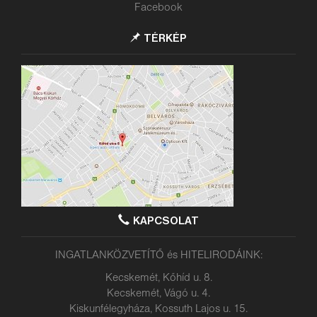
Facebook
TÉRKÉP
KAPCSOLAT
INGATLANKÖZVETÍTŐ és HITELIRODÁINK:
Kecskemét, Kőhíd u. 8.
Kecskemét, Vágó u. 4.
Kiskunfélegyháza, Kossuth Lajos u. 15.