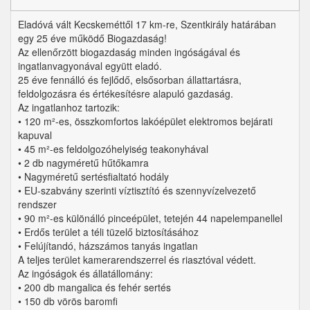
Eladóvá vált Kecskeméttől 17 km-re, Szentkirály határában
egy 25 éve működő Biogazdaság!
Az ellenőrzött biogazdaság minden ingóságával és
ingatlanvagyonával együtt eladó.
25 éve fennálló és fejlődő, elsősorban állattartásra,
feldolgozásra és értékesítésre alapuló gazdaság.
Az ingatlanhoz tartozik:
• 120 m²-es, összkomfortos lakóépület elektromos bejárati
kapuval
• 45 m²-es feldolgozóhelyiség teakonyhával
• 2 db nagyméretű hűtőkamra
• Nagyméretű sertésfialtató hodály
• EU-szabvány szerinti víztisztító és szennyvízelvezető
rendszer
• 90 m²-es különálló pinceépület, tetején 44 napelempanellel
• Erdős terület a téli tüzelő biztosításához
• Felújítandó, házszámos tanyás ingatlan
A teljes terület kamerarendszerrel és riasztóval védett.
Az ingóságok és állatállomány:
• 200 db mangalica és fehér sertés
• 150 db vörös baromfi