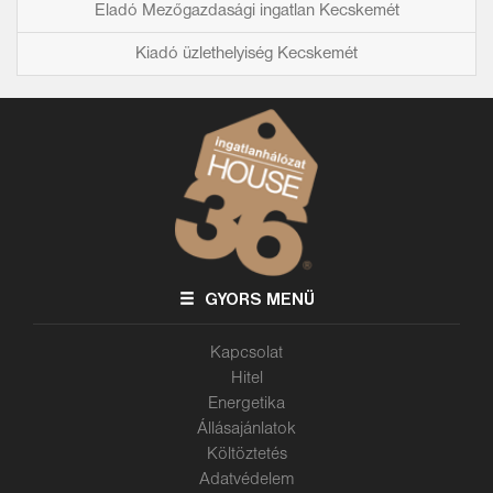
Eladó Mezőgazdasági ingatlan Kecskemét
Kiadó üzlethelyiség Kecskemét
GYORS MENÜ
Kapcsolat
Hitel
Energetika
Állásajánlatok
Költöztetés
Adatvédelem