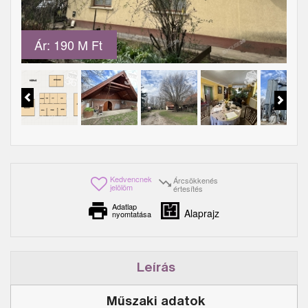
Ár: 190 M Ft
Kedvencnek
Árcsökkenés
jelölöm
értesítés
Adatlap
Alaprajz
nyomtatása
Leírás
Műszaki adatok