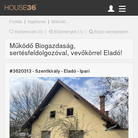
|
|
Főoldal
Ingatlanok
Működő...
|
|
Kedvencek (
0
)
Előzmények (1)
Előző kereséseim
Működő Biogazdaság,
sertésfeldolgozóval, vevőkörrel Eladó!
#3620313 - Szentkirály -
Eladó
-
Ipari