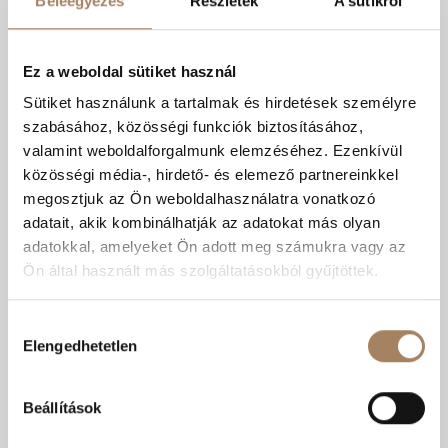
Beleegyezés
Részletek
A sütikről
Ügyfél értékelés:
4.9 (64 értékelés alapján)
Ez a weboldal sütiket használ
Sütiket használunk a tartalmak és hirdetések személyre
szabásához, közösségi funkciók biztosításához,
Megbízó
2026.06.06.
valamint weboldalforgalmunk elemzéséhez. Ezenkívül
közösségi média-, hirdető- és elemező partnereinkkel
megosztjuk az Ön weboldalhasználatra vonatkozó
adatait, akik kombinálhatják az adatokat más olyan
Megbízó
2026.02.03.
adatokkal, amelyeket Ön adott meg számukra vagy az
Ön által használt más szolgáltatásokból gyűjtöttek.
Megbízó
2025.09.11.
Hozzájárulás
Az ingatlan elkelt , elégedett vagyok , ügyes,
Elengedhetetlen
kiválasztása
korrekt ügyintézés történt. Köszönöm
Beállítások
További értékelések (61)