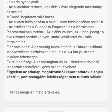
• 150 db gyöngytyúk
• Az állatokhoz tartozó, legalább 1 évre elegendő takarmány
és szalma
Működő, bejáratott vállalkozás:
• Az állatok feldolgozása a saját üzemi feldolgozóban történik
• Az értékesítés a Budapesti Biopiacon és a Kecskeméti
Piaccsarnokban történik. Az előbbi 25 éve, az utóbbi pedig 15
éve üzemel gördülékenyen, stabil vevőkörrel és kiváló
forgalommal
Elhelyezkedés: A gazdaság Kecskeméttől 17 km-re található.
Megközelítése aszfaltozott úton, majd 1,4 km jól járható
földúton lehetséges.
Extra lehetőség: A gazdaságban és az üzletekben dolgozó,
tapasztalt személyzet igény szerint átvehető.
Figyelem az adatlap megbízónktól kapott adatok alapján
készült, pontosságáért felelősséget nem tudunk vállalni!
Nincs megjeleníthető értékelés.