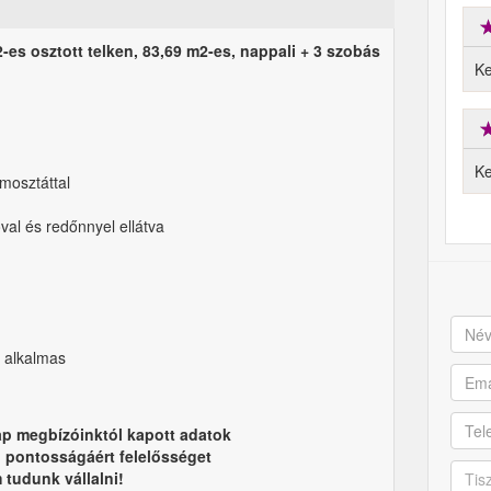
es osztott telken, 83,69 m2-es, nappali + 3 szobás
Ke
Ke
rmosztáttal
al és redőnnyel ellátva
e alkalmas
ap megbízóinktól kapott adatok
, pontosságáért felelősséget
 tudunk vállalni!