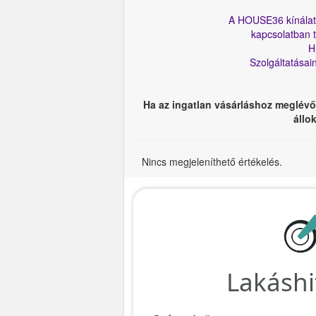
A HOUSE36 kínálatá
kapcsolatban t
Hív
Szolgáltatásai
ING
Ha az ingatlan vásárláshoz meglév
állo
Nincs megjeleníthető értékelés.