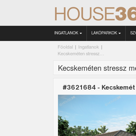
INGATLANOK
LAKÓPARKOK
SZ
Főoldal
|
Ingatlanok
|
Kecskeméten stressz...
Kecskeméten stressz me
#3621684 - Kecskemét