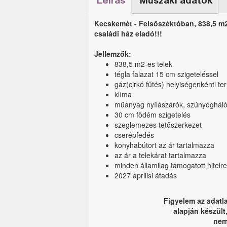
Leírás
Műszaki adatok
Kecskemét - Felsőszéktóban, 838,5 m2-
családi ház eladó!!!
Jellemzők:
838,5 m2-es telek
tégla falazat 15 cm szigeteléssel
gáz(cirkó fűtés) helyiségenkénti te
klíma
műanyag nyílászárók, szúnyoghálóv
30 cm födém szigetelés
szeglemezes tetőszerkezet
cserépfedés
konyhabútort az ár tartalmazza
az ár a telekárat tartalmazza
minden államilag támogatott hitelr
2027 áprilisi átadás
Figyelem az adatl
alapján készült
nem