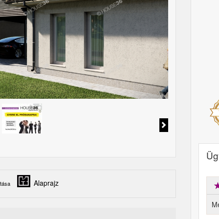
Ügy
Alaprajz
tása
M