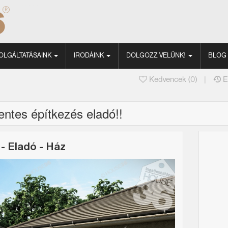
OLGÁLTATÁSAINK
IRODÁINK
DOLGOZZ VELÜNK!
BLOG
|
Kedvencek (
0
)
E
ntes építkezés eladó!!
 -
Eladó
-
Ház