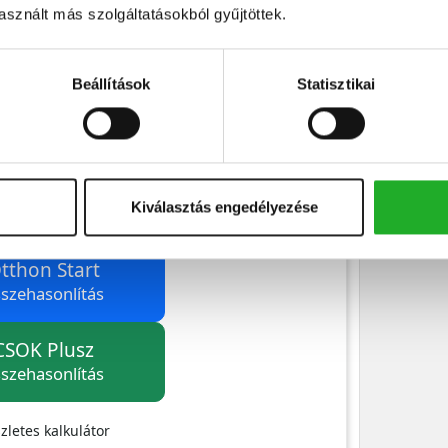
sznált más szolgáltatásokból gyűjtöttek.
Beállítások
Statisztikai
Kiválasztás engedélyezése