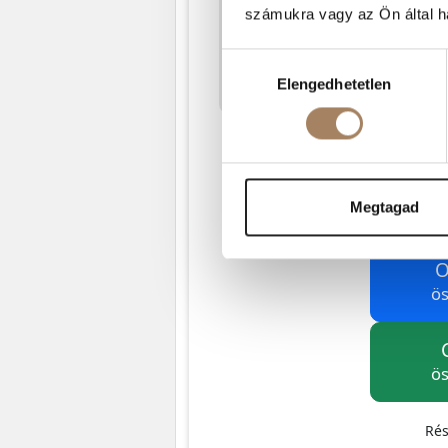
számukra vagy az Ön által ha
Hozzájárulás
Elengedhetetlen
kiválasztása
Megtagad