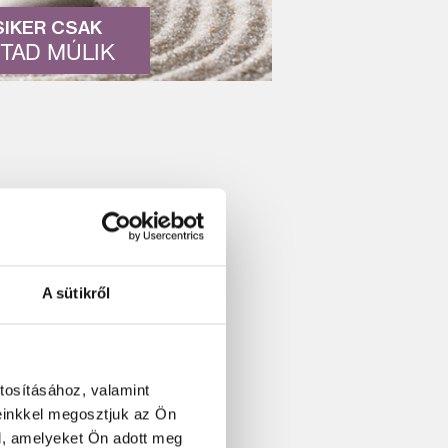
SIKER CSAK
TAD MÚLIK
A sütikről
tosításához, valamint
einkkel megosztjuk az Ön
l, amelyeket Ön adott meg