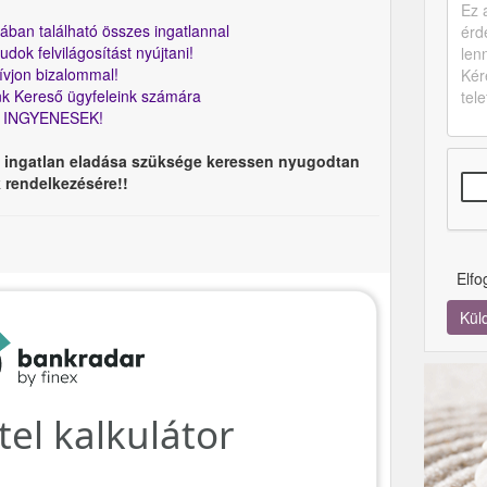
ban található összes ingatlannal
udok felvilágosítást nyújtani!
jon bizalommal!
nk Kereső ügyfeleink számára
YENESEK!
ő ingatlan eladása szüksége keressen nyugodtan
k rendelkezésére!!
Elf
Kül