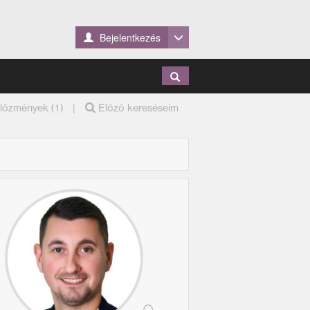
Bejelentkezés
|
lőzmények (1)
Előző kereséseim