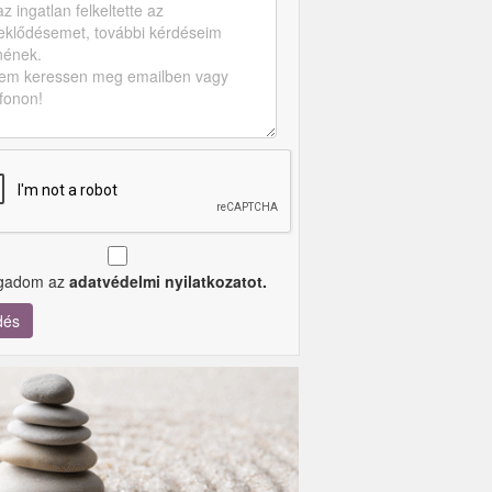
ogadom az
adatvédelmi nyilatkozatot.
dés