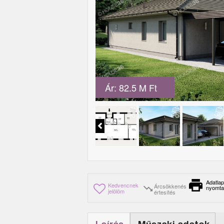
Ár: 82.5 M Ft
Adatlap
Kedvencnek
Árcsökkenés
nyomta
jelölöm
értesítés