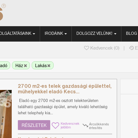
OLGÁLTATÁSAINK
IRODÁINK
DOLGOZZ VELÜNK!
BLOG
|
Kedvencek (
0
)
E
ladó
Ház
Lakás
2700 m2-es telek gazdasági épülettel,
műhelyekkel eladó Kecs...
Eladó egy 2700 m2-es osztott telekterületen
található gazdasági épület, amely kiváló lehetőség
lehet telephely kia...
Kedvencnek
Árcsökkenés
RÉSZLETEK
jelölöm
értesítés