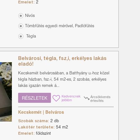
Emelet:
2
Nívós
Tömbfűtés egyedi mérővel, Padlófűtés
Tégla
Belvárosi, tégla, fsz,i, erkélyes lakás
eladó!
Kecskemét belvárosában, a Batthyány u.-hoz közel
tégla házban, fsz.-i, 54 m2-es, 2 szobás, erkélyes
lakás igazán remek á...
Kedvencnek
Árcsökkenés
RÉSZLETEK
jelölöm
értesítés
Kecskemét | Belváros
Szobák száma:
2 db
Lakótér területe:
54 m2
Emelet:
földszint