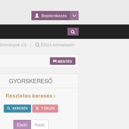
Bejelentkezés
|
lőzmények (0)
Előző kereséseim
MENTÉS
GYORSKERESŐ
Részletes keresés
KERESÉS
TÖRLÉS
Eladó
Kiadó