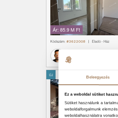
Ár:
85.9 M Ft
Kódszám:
#3622008
|
Eladó
-
Ház
Valastyán Mihály
+36 30 161 2373
ÚJ
Beleegyezés
Ez a weboldal sütiket haszn
Sütiket használunk a tartal
weboldalforgalmunk elemzésé
weboldalhasználatra vonatko