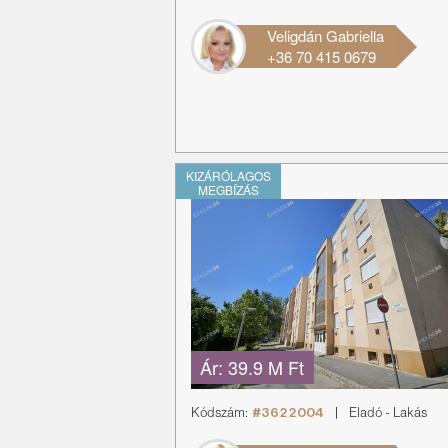
Veligdán Gabriella
+36 70 415 0679
KIZÁRÓLAGOS
MEGBÍZÁS
Ár:
39.9 M Ft
Kódszám:
#3622004
|
Eladó
-
Lakás