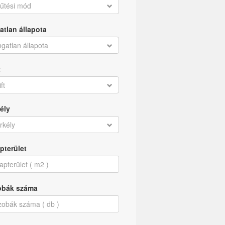
űtési mód
atlan állapota
ngatlan állapota
t
ift
ély
rkély
pterület
obák száma