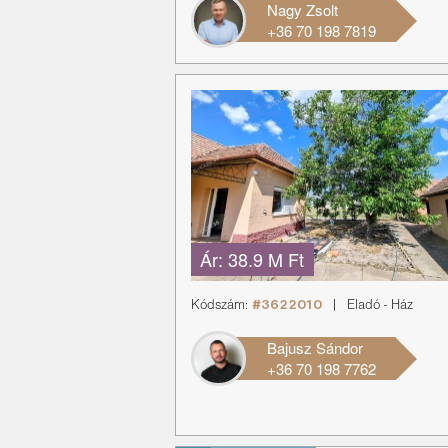
Nagy Zsolt
+36 70 198 7819
Ár:
38.9 M Ft
Kódszám:
#3622010
|
Eladó
-
Ház
Bajusz Sándor
+36 70 198 7762