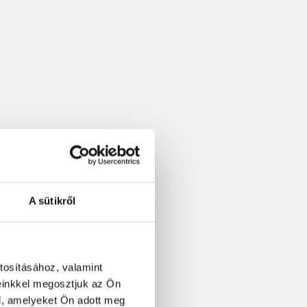
A sütikről
tosításához, valamint
einkkel megosztjuk az Ön
l, amelyeket Ön adott meg