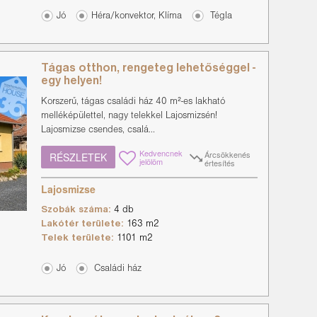
Jó
Héra/konvektor, Klíma
Tégla
Tágas otthon, rengeteg lehetőséggel -
egy helyen!
Korszerű, tágas családi ház 40 m²-es lakható
melléképülettel, nagy telekkel Lajosmizsén!
Lajosmizse csendes, csalá...
Kedvencnek
Árcsökkenés
RÉSZLETEK
jelölöm
értesítés
Lajosmizse
Szobák száma:
4 db
Lakótér területe:
163 m2
Telek területe:
1101 m2
Jó
Családi ház