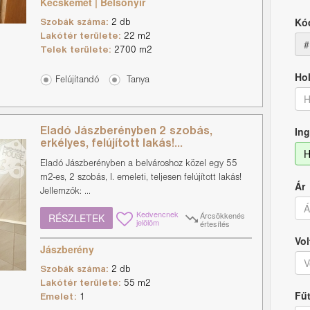
Kecskemét | Belsőnyír
Kó
Szobák száma:
2 db
Lakótér területe:
22 m2
#
Telek területe:
2700 m2
Hol
Felújítandó
Tanya
H
Ing
Eladó Jászberényben 2 szobás,
erkélyes, felújított lakás!...
H
Eladó Jászberényben a belvároshoz közel egy 55
m2-es, 2 szobás, I. emeleti, teljesen felújított lakás!
Ár
Jellemzők: ...
Kedvencnek
Árcsökkenés
RÉSZLETEK
jelölöm
értesítés
Vol
Jászberény
V
Szobák száma:
2 db
Lakótér területe:
55 m2
Fű
Emelet:
1