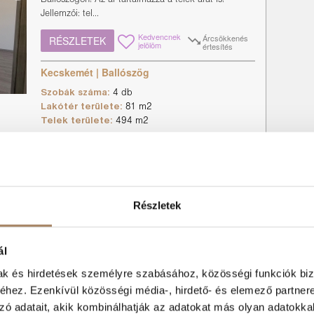
Jellemzői: tel...
Kedvencnek
Árcsökkenés
RÉSZLETEK
jelölöm
értesítés
Kecskemét | Ballószög
Szobák száma:
4 db
Lakótér területe:
81 m2
Telek területe:
494 m2
Új
Családi ház
Kétrendbeli családi ház eladó
Részletek
Kecskeméten!
KECSKEMÉTEN A RÁKOCZIVÁROSBAN,
ál
BELVÁROS SZÉLÉN, 185 m2-es, RÉSZBEN
FELÚJÍTOTT, KÉTRENDBELI CSALÁDI HÁZ ELADÓ,
mak és hirdetések személyre szabásához, közösségi funkciók biz
706 ...
hez. Ezenkívül közösségi média-, hirdető- és elemező partner
Kedvencnek
Árcsökkenés
RÉSZLETEK
zó adatait, akik kombinálhatják az adatokat más olyan adatokka
jelölöm
értesítés