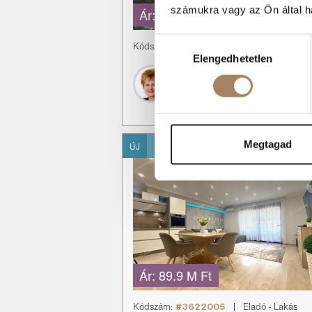
számukra vagy az Ön által ha
Ár:
62 M Ft
Hozzájárulás
Kódszám:
#3622006
|
Eladó
-
Ház
Elengedhetetlen
kiválasztása
Kollerné Valéria
+36 70 421 1201
KIZÁRÓLAGOS
Megtagad
ÚJ
MEGBÍZÁS
Ár:
89.9 M Ft
Kódszám:
#3622005
|
Eladó
-
Lakás