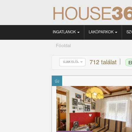
INGATLANOK
LAKÓPARKOK
SZ
Főoldal
712 találat
E
ÚJAK ELÖL
ÚJ