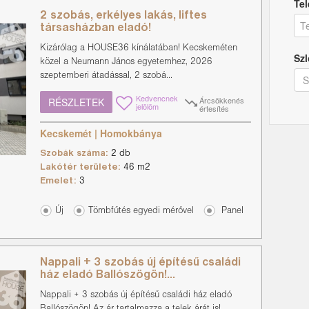
Tel
2 szobás, erkélyes lakás, liftes
társasházban eladó!
Kizárólag a HOUSE36 kínálatában! Kecskeméten
Szl
közel a Neumann János egyetemhez, 2026
szeptemberi átadással, 2 szobá...
Kedvencnek
Árcsökkenés
RÉSZLETEK
jelölöm
értesítés
Kecskemét | Homokbánya
Szobák száma:
2 db
Lakótér területe:
46 m2
Emelet:
3
Új
Tömbfűtés egyedi mérővel
Panel
Nappali + 3 szobás új építésű családi
ház eladó Ballószögön!...
Nappali + 3 szobás új építésű családi ház eladó
Ballószögön! Az ár tartalmazza a telek árát is!