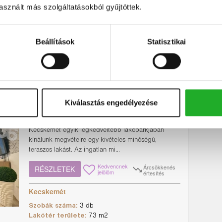
sznált más szolgáltatásokból gyűjtöttek.
Kecskemét
Szobák száma:
5 db
Beállítások
Statisztikai
Lakótér területe:
185 m2
Telek területe:
706 m2
Folyamatosan karbantartott
Családi ház
Kiválasztás engedélyezése
Új állapotú exkluzív lakás
gépkocsibeállóval eladó!
Kecskemét egyik legkedveltebb lakóparkjában
kínálunk megvételre egy kivételes minőségű,
teraszos lakást. Az ingatlan mi...
Kedvencnek
Árcsökkenés
RÉSZLETEK
jelölöm
értesítés
Kecskemét
Szobák száma:
3 db
Lakótér területe:
73 m2