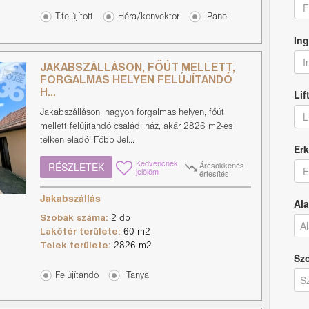
F
T.felújított
Héra/konvektor
Panel
Ing
I
JAKABSZÁLLÁSON, FŐÚT MELLETT,
FORGALMAS HELYEN FELÚJÍTANDÓ
Lif
H...
Jakabszálláson, nagyon forgalmas helyen, főút
L
mellett felújítandó családi ház, akár 2826 m2-es
telken eladó! Főbb Jel...
Erk
Kedvencnek
Árcsökkenés
RÉSZLETEK
E
jelölöm
értesítés
Jakabszállás
Ala
Szobák száma:
2 db
Lakótér területe:
60 m2
Telek területe:
2826 m2
Sz
Felújítandó
Tanya