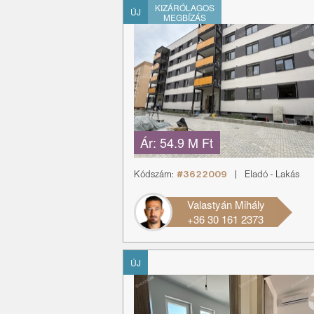
KIZÁRÓLAGOS
ÚJ
MEGBÍZÁS
Ár:
54.9 M Ft
Kódszám:
#3622009
|
Eladó
-
Lakás
Valastyán Mihály
+36 30 161 2373
ÚJ