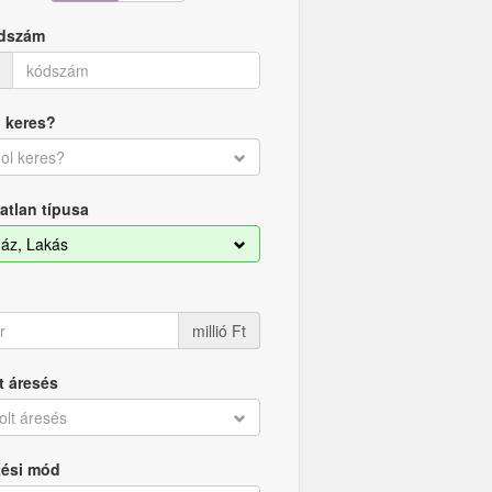
dszám
 keres?
ol keres?
atlan típusa
áz, Lakás
millió Ft
t áresés
olt áresés
tési mód