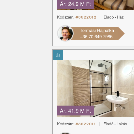
Ár:
24.9 M Ft
Kódszám:
#3622012
|
Eladó
-
Ház
Tormási Hajnalka
+36 70 649 7985
ÚJ
Ár:
41.9 M Ft
Kódszám:
#3622011
|
Eladó
-
Lakás