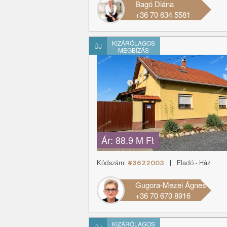
Bagó Diána
+36 70 634 5581
KIZÁRÓLAGOS
ÚJ
MEGBÍZÁS
Ár:
88.9 M Ft
Kódszám:
#3622003
|
Eladó
-
Ház
Gugora-Mezei Ágnes
+36 70 670 8916
KIZÁRÓLAGOS
ÚJ