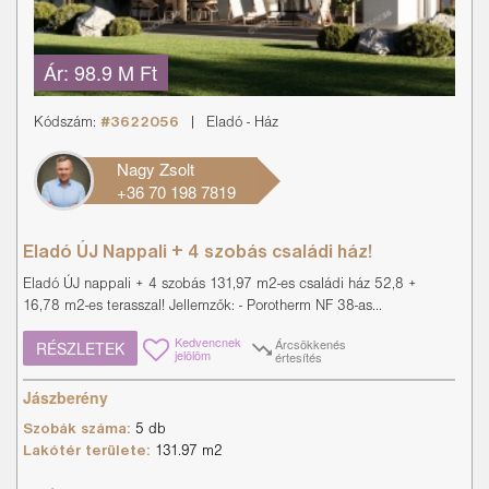
Ár:
98.9 M Ft
Kódszám:
#3622056
|
Eladó
-
Ház
Nagy Zsolt
+36 70 198 7819
Eladó ÚJ Nappali + 4 szobás családi ház!
Eladó ÚJ nappali + 4 szobás 131,97 m2-es családi ház 52,8 +
16,78 m2-es terasszal! Jellemzők: - Porotherm NF 38-as...
Kedvencnek
Árcsökkenés
RÉSZLETEK
jelölöm
értesítés
Jászberény
Szobák száma:
5 db
Lakótér területe:
131.97 m2