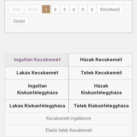
Első
Előző
1
2
3
4
5
6
Következő
Utolsó
Ingatlan Kecskemét
Házak Kecskemét
Lakás Kecskemét
Telek Kecskemét
Ingatlan
Házak
Kiskunfélegyháza
Kiskunfélegyháza
Lakás Kiskunfélegyháza
Telek Kiskunfélegyháza
Kecskeméti ingatlanok
Eladó telek Kecskemét