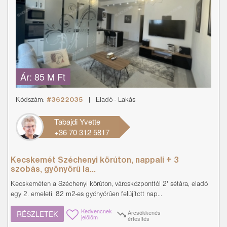
Ár:
85 M Ft
Kódszám:
#3622035
|
Eladó
-
Lakás
Tabajdi Yvette
+36 70 312 5817
Kecskemét Széchenyi körúton, nappali + 3
szobás, gyönyörű la...
Kecskeméten a Széchenyi körúton, városközponttól 2' sétára, eladó
egy 2. emeleti, 82 m2-es gyönyörűen felújított nap...
Kedvencnek
Árcsökkenés
RÉSZLETEK
jelölöm
értesítés