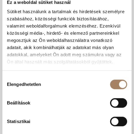
Ez a weboldal sütiket használ
Kedvencnek
Árcsökkenés
RÉSZLETEK
jelölöm
értesítés
Sütiket használunk a tartalmak és hirdetések személyre
szabásához, közösségi funkciók biztosításához,
Kecskemét | Széchenyiváros
valamint weboldalforgalmunk elemzéséhez. Ezenkívül
Szobák száma:
2 db
közösségi média-, hirdető- és elemező partnereinkkel
Lakótér területe:
55 m2
megosztjuk az Ön weboldalhasználatra vonatkozó
Emelet:
2
adatait, akik kombinálhatják az adatokat más olyan
Nívós
Távfűtés
Panel
adatokkal, amelyeket Ön adott meg számukra vagy az
Ön által használt más szolgáltatásokból gyűjtöttek.
KIZÁRÓLAGOS
MEGBÍZÁS
Hozzájárulás
Elengedhetetlen
kiválasztása
Beállítások
Statisztikai