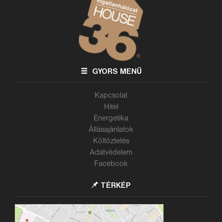
GYORS MENÜ
Kapcsolat
Hitel
Energetika
Állásajánlatok
Költöztetés
Adatvédelem
Facebook
TÉRKÉP