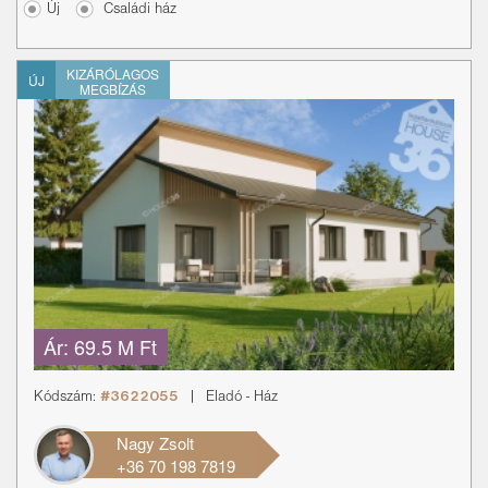
Új
Családi ház
KIZÁRÓLAGOS
ÚJ
MEGBÍZÁS
Ár:
69.5 M Ft
Kódszám:
#3622055
|
Eladó
-
Ház
Nagy Zsolt
+36 70 198 7819