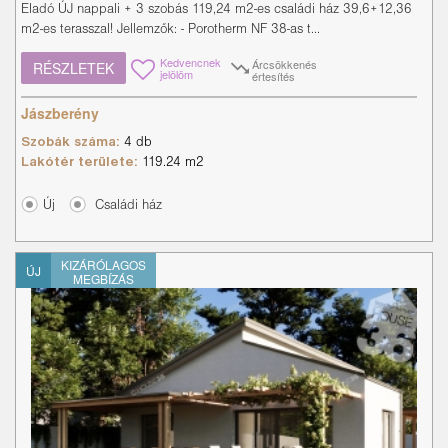
Eladó ÚJ nappali + 3 szobás 119,24 m2-es családi ház 39,6+12,36
m2-es terasszal! Jellemzők: - Porotherm NF 38-as t...
Kedvencnek
Árcsökkenés
RÉSZLETEK
jelölöm
értesítés
Jászberény
Szobák száma:
4 db
Lakótér területe:
119.24 m2
Új
Családi ház
KIZÁRÓLAGOS
ÚJ
MEGBÍZÁS