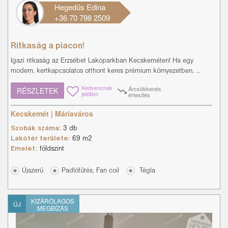
Hegedűs Edina
+36 70 798 2509
Ritkaság a piacon!
Igazi ritkaság az Erzsébet Lakóparkban Kecskeméten! Ha egy
modern, kertkapcsolatos otthont keres prémium környezetben, ...
Kedvencnek
Árcsökkenés
RÉSZLETEK
jelölöm
értesítés
Kecskemét | Máriaváros
Szobák száma:
3 db
Lakótér területe:
69 m2
Emelet:
földszint
Újszerű
Padlófűtés, Fan coil
Tégla
KIZÁRÓLAGOS
ÚJ
MEGBÍZÁS