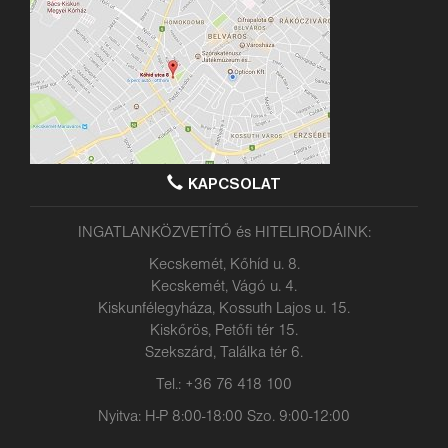
KAPCSOLAT
INGATLANKÖZVETÍTŐ és HITELIRODÁINK:
Kecskemét, Kőhíd u. 8.
Kecskemét, Vágó u. 4.
Kiskunfélegyháza, Kossuth Lajos u. 15.
Kiskőrös, Petőfi tér 15.
Szekszárd, Találka tér 6.
Tel.: +36 76 418 100
Nyitva: H-P 8:00-18:00 Szo. 9:00-12:00