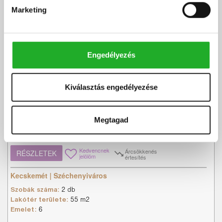
Marketing
Ár:
46.8 M Ft
Kódszám:
#3622039
|
Eladó
-
Lakás
Engedélyezés
Banó Zsuzsanna
+36 30 341 6895
Kiválasztás engedélyezése
Eladó 2 szobás, azonnal költözhető lakás
Kecskeméten, liftes...
Megtagad
Kecskeméten, a Pákozdi csata utcában, szigetelt, lifttel rendelkező,
kamerarendszerrel felszerelt társasház 6. emeletén ...
Kedvencnek
Árcsökkenés
RÉSZLETEK
jelölöm
értesítés
Kecskemét | Széchenyiváros
Szobák száma:
2 db
Lakótér területe:
55 m2
Emelet:
6