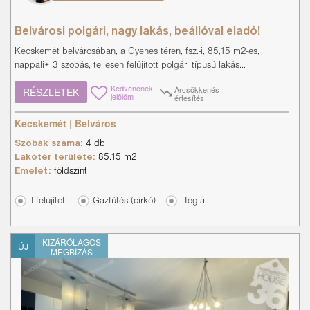
Belvárosi polgári, nagy lakás, beállóval eladó!
Kecskemét belvárosában, a Gyenes téren, fsz.-i, 85,15 m2-es,
nappali+ 3 szobás, teljesen felújított polgári típusú lakás...
Kedvencnek
Árcsökkenés
RÉSZLETEK
jelölöm
értesítés
Kecskemét | Belváros
Szobák száma:
4 db
Lakótér területe:
85.15 m2
Emelet:
földszint
T.felújított
Gázfűtés (cirkó)
Tégla
KIZÁRÓLAGOS
ÚJ
MEGBÍZÁS