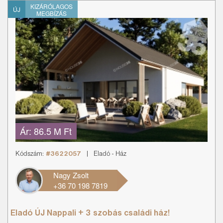
KIZÁRÓLAGOS
ÚJ
MEGBÍZÁS
Ár:
86.5 M Ft
Kódszám:
#3622057
|
Eladó
-
Ház
Nagy Zsolt
+36 70 198 7819
Eladó ÚJ Nappali + 3 szobás családi ház!