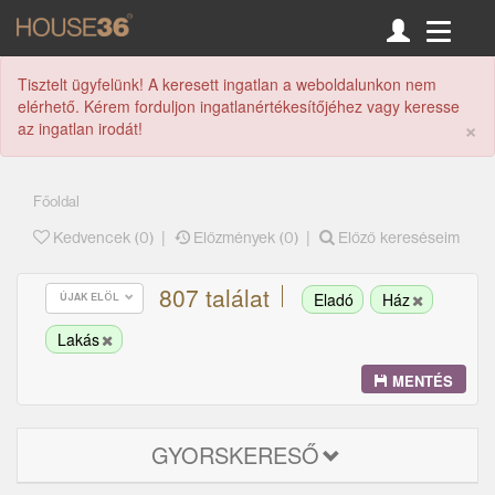
Tisztelt ügyfelünk! A keresett ingatlan a weboldalunkon nem
elérhető. Kérem forduljon ingatlanértékesítőjéhez vagy keresse
×
az ingatlan irodát!
Főoldal
|
|
Kedvencek (
0
)
Előzmények (0)
Előző kereséseim
807 találat
Eladó
Ház
ÚJAK ELÖL
Lakás
MENTÉS
GYORSKERESŐ