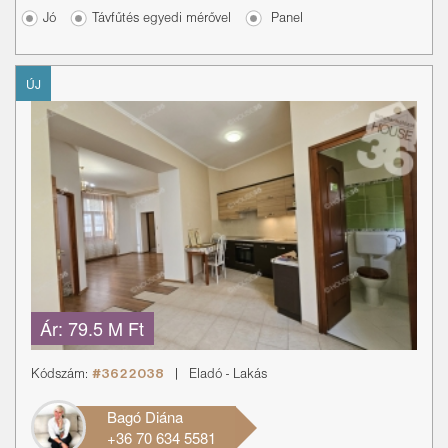
Jó
Távfűtés egyedi mérővel
Panel
ÚJ
Ár:
79.5 M Ft
Kódszám:
#3622038
|
Eladó
-
Lakás
Bagó Diána
+36 70 634 5581