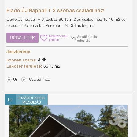
Eladó ÚJ Nappali + 3 szobás családi ház!
Eladó ÚJ nappali + 3 szobás 86,13 m2-es családi ház 16,46 m2-es
terasszal! Jellemzők: - Porotherm NF 38-as tégla ...
Kedvencnek
Árcsökkenés
RÉSZLETEK
jelölöm
értesítés
Jászberény
Szobák száma:
4 db
Lakótér területe:
86.13 m2
Új
Családi ház
KIZÁRÓLAGOS
ÚJ
MEGBÍZÁS