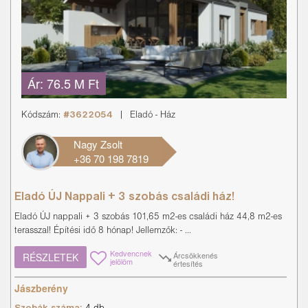
Ár:
76.5 M Ft
Kódszám:
#3622054
|
Eladó
-
Ház
Nagy Zsolt
+36 70 198 7819
Eladó ÚJ Nappali + 3 szobás családi ház!
Eladó ÚJ nappali + 3 szobás 101,65 m2-es családi ház 44,8 m2-es
terasszal! Építési idő 8 hónap! Jellemzők: - ...
Kedvencnek
Árcsökkenés
RÉSZLETEK
jelölöm
értesítés
Jászberény