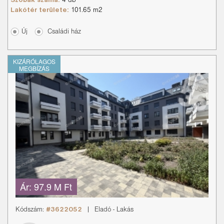
Szobák száma:
4 db
Lakótér területe:
101.65 m2
Új
Családi ház
KIZÁRÓLAGOS
MEGBÍZÁS
Ár:
97.9 M Ft
Kódszám:
#3622052
|
Eladó
-
Lakás