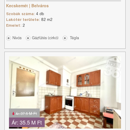
Kecskemét | Belváros
Szobák száma:
4 db
Lakótér területe:
82 m2
Emelet:
2
Nívós
Gázfűtés (cirkó)
Tégla
37.5 M Ft
Ár:
Ár:
35.5 M Ft