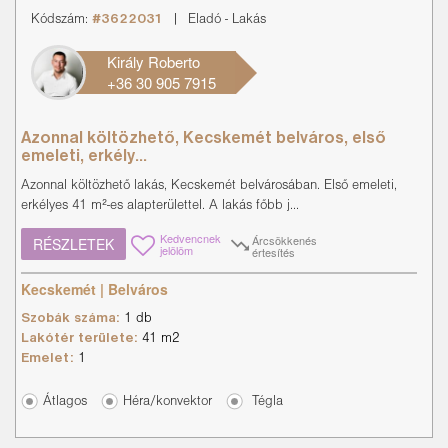
Kódszám:
#3622031
|
Eladó
-
Lakás
Király Roberto
+36 30 905 7915
Azonnal költözhető, Kecskemét belváros, első
emeleti, erkély...
Azonnal költözhető lakás, Kecskemét belvárosában. Első emeleti,
erkélyes 41 m²-es alapterülettel. A lakás főbb j...
Kedvencnek
Árcsökkenés
RÉSZLETEK
jelölöm
értesítés
Kecskemét | Belváros
Szobák száma:
1 db
Lakótér területe:
41 m2
Emelet:
1
Átlagos
Héra/konvektor
Tégla