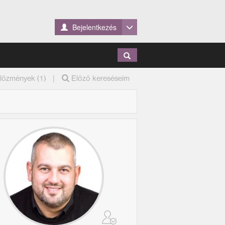
Bejelentkezés
|
lőzmények (1)
Előző kereséseim