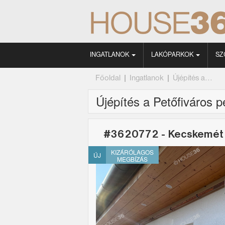
INGATLANOK
LAKÓPARKOK
SZ
Főoldal
|
Ingatlanok
|
Újépítés a...
Újépítés a Petőfiváros 
#3620772 - Kecskemét
KIZÁRÓLAGOS
ÚJ
MEGBÍZÁS