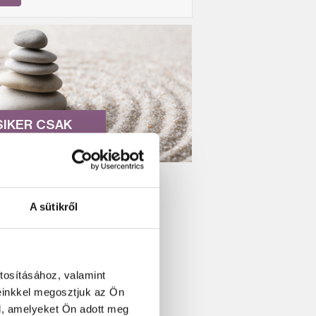
SIKER CSAK
TAD MÚLIK
A sütikről
tosításához, valamint
einkkel megosztjuk az Ön
l, amelyeket Ön adott meg