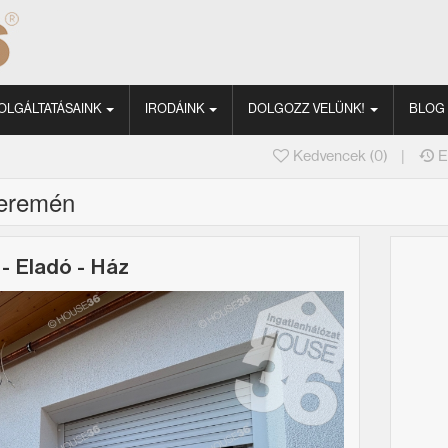
OLGÁLTATÁSAINK
IRODÁINK
DOLGOZZ VELÜNK!
BLOG
|
Kedvencek (
0
)
E
peremén
 -
Eladó
-
Ház