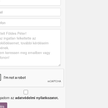
ogadom az
adatvédelmi nyilatkozatot.
dés