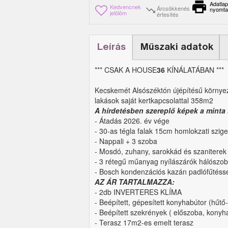
Adatlap
Kedvencnek
Árcsökkenés
nyomta
jelölöm
értesítés
Leírás
Műszaki adatok
*** CSAK A HOUSE
36
KÍNÁLATÁBAN ***
Kecskemét Alsószéktón újépítésű környez
lakások saját kertkapcsolattal 358m2
A hírdetésben szereplő képek a minta
- Átadás 2026. év vége
- 30-as tégla falak 15cm homlokzati szige
- Nappali + 3 szoba
- Mosdó, zuhany, sarokkád és szaniterek
- 3 rétegű műanyag nyílászárók hálószo
- Bosch kondenzációs kazán padlófűtésse
AZ ÁR TARTALMAZZA:
- 2db INVERTERES KLÍMA
- Beépített, gépesített konyhabútor (hűtő
- Beépített szekrények ( előszoba, konyha
- Terasz 17m2-es emelt terasz