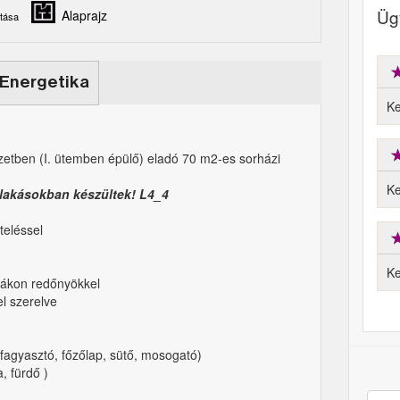
Ügy
Alaprajz
tása
Energetika
Ke
etben (I. ütemben épülő) eladó 70 m2-es sorházi
Ke
 lakásokban készültek! L4_4
teléssel
Ke
bákon redőnyökkel
l szerelve
-fagyasztó, főzőlap, sütő, mosogató)
, fürdő )