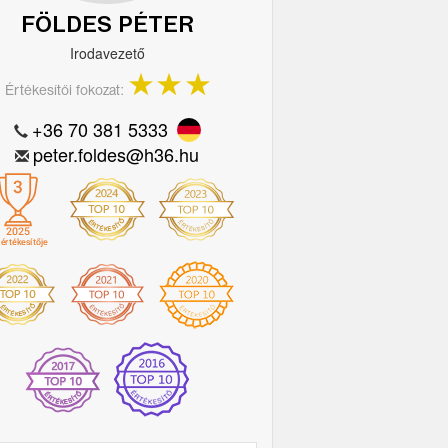
FÖLDES PÉTER
Irodavezető
Értékesítői fokozat:
+36 70 381 5333
peter.foldes@h36.hu