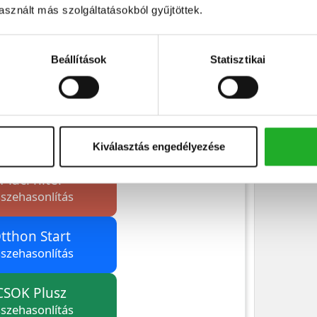
sznált más szolgáltatásokból gyűjtöttek.
Beállítások
Statisztikai
Kiválasztás engedélyezése