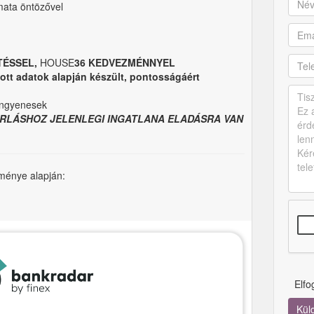
omata öntözővel
TÉSSEL,
HOUSE
36 KEDVEZMÉNNYEL
ott adatok alapján készült, pontosságáért
 ingyenesek
RLÁSHOZ JELENLEGI INGATLANA ELADÁSRA VAN
eménye alapján:
Elf
Kül