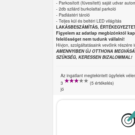
- Parkosított (füvesített) saját udvar aut
- 2db szilárd burkolattal parkoló
- Padlástéri tároló
- Teljes kül és beltéri LED világítás
LAKÁSBESZÁMÍTÁS, ÉRTÉKEGYEZTE
Figyelem az adatlap megbízónktól kap
felelősséget nem tudunk vállalni!
Hívjon, szolgáltatásaink vevőink részére
AMENNYIBEN ÚJ OTTHONA MEGVÁSÁ
SZÜKSÉG, KERESSEN BIZALOMMAL!
Az ingatlant megtekintett ügyfelek vél
3
(5 értékelés)
jó