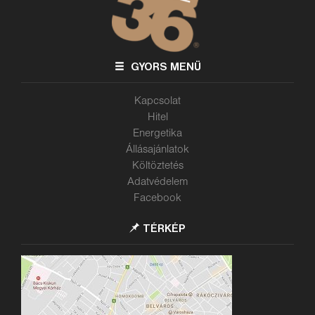
GYORS MENÜ
Kapcsolat
Hitel
Energetika
Állásajánlatok
Költöztetés
Adatvédelem
Facebook
TÉRKÉP