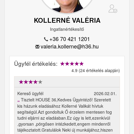
KOLLERNÉ VALÉRIA
Ingatlanértékesítő
+36 70 421 1201
valeria.kollerne@h36.hu
Ügyfél értékelés:
4.9 (24 értékelés alapján)
Kereső ügyfél
2026.02.01.
Tisztelt HOUSE 36,Kedves Ügyintéző! Szeretett
kis házunk eladásához Kollerné Valikát hívtuk
segítségül.Azt gondoltuk Ő érzelem mentesen fog
tudni eljárni az eladásban.Ez úgy is lett,ezenkívül
,gyorsan ,pörgősen intézkedett,engem mindenről
tájékoztatott.Gratulálok Neki új munkájához,hiszen