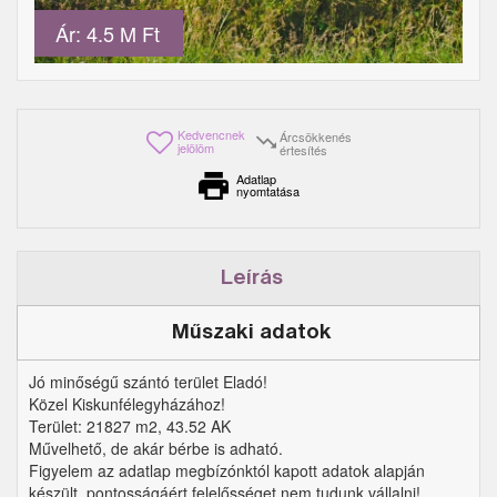
Ár: 4.5 M Ft
Kedvencnek
Árcsökkenés
jelölöm
értesítés
Adatlap
nyomtatása
Leírás
Műszaki adatok
Jó minőségű szántó terület Eladó!
Közel Kiskunfélegyházához!
Terület: 21827 m2, 43.52 AK
Művelhető, de akár bérbe is adható.
Figyelem az adatlap megbízónktól kapott adatok alapján
készült, pontosságáért felelősséget nem tudunk vállalni!