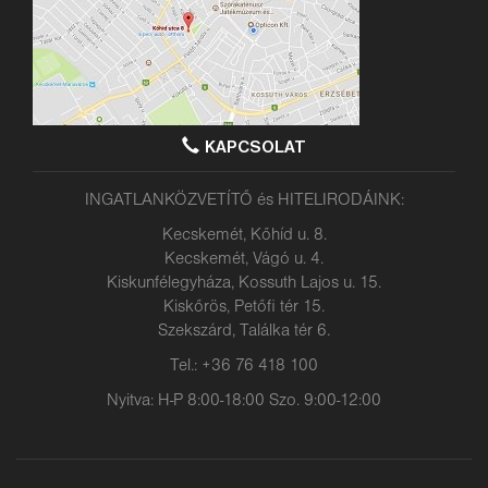
KAPCSOLAT
INGATLANKÖZVETÍTŐ és HITELIRODÁINK:
Kecskemét, Kőhíd u. 8.
Kecskemét, Vágó u. 4.
Kiskunfélegyháza, Kossuth Lajos u. 15.
Kiskőrös, Petőfi tér 15.
Szekszárd, Találka tér 6.
Tel.: +36 76 418 100
Nyitva: H-P 8:00-18:00 Szo. 9:00-12:00