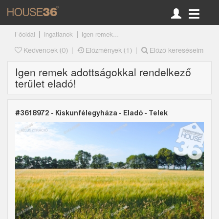
|
|
Főoldal
Ingatlanok
Igen remek...
|
|
Kedvencek (
0
)
Előzmények (1)
Előző kereséseim
Igen remek adottságokkal rendelkező
terület eladó!
#3618972 - Kiskunfélegyháza -
Eladó
-
Telek