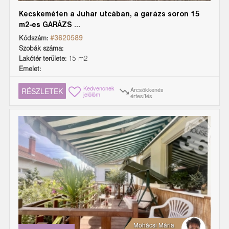
Kecskeméten a Juhar utcában, a garázs soron 15
m2-es GARÁZS ...
Kódszám:
#3620589
Szobák száma:
Lakótér területe:
15 m2
Emelet:
Kedvencnek
Árcsökkenés
RÉSZLETEK
jelölöm
értesítés
Mohácsi Mária