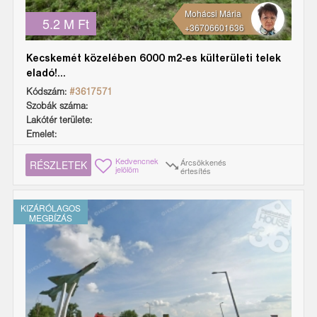
Mohácsi Mária
5.2 M Ft
+36706601636
Kecskemét közelében 6000 m2-es külterületi telek
eladó!...
Kódszám:
#3617571
Szobák száma:
Lakótér területe:
Emelet:
Kedvencnek
Árcsökkenés
RÉSZLETEK
jelölöm
értesítés
KIZÁRÓLAGOS
MEGBÍZÁS