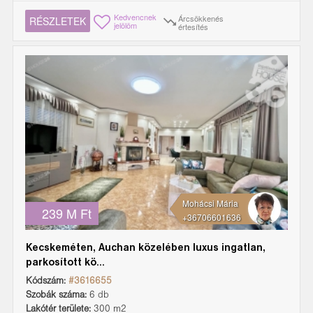
Kedvencnek
Árcsökkenés
RÉSZLETEK
jelölöm
értesítés
Mohácsi Mária
239 M Ft
+36706601636
Kecskeméten, Auchan közelében luxus ingatlan,
parkosított kö...
Kódszám:
#3616655
Szobák száma:
6 db
Lakótér területe:
300 m2