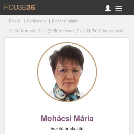
|
|
Főoldal
Partnereink
Mohácsi Mária
|
|
Kedvencek (
0
)
Előzmények (0)
Előző kereséseim
Mohácsi Mária
Vezető értékesítő