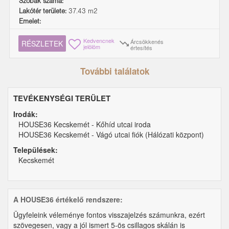
Szobák száma:
Lakótér területe:
37.43 m2
Emelet:
Kedvencnek
Árcsökkenés
RÉSZLETEK
jelölöm
értesítés
További találatok
TEVÉKENYSÉGI TERÜLET
Irodák:
HOUSE36 Kecskemét - Kőhíd utcai iroda
HOUSE36 Kecskemét - Vágó utcai fiók (Hálózati központ)
Települések:
Kecskemét
A HOUSE36 értékelő rendszere:
Ügyfeleink véleménye fontos visszajelzés számunkra, ezért
szövegesen, vagy a jól ismert 5-ös csillagos skálán is