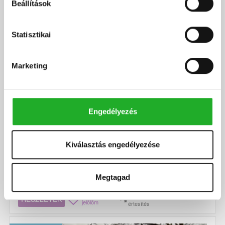
Beállítások
Statisztikai
Marketing
Mohácsi Mária
36.9 M Ft
+36706601636
Engedélyezés
Kecskemét Szarkásban lakható tanya, 3.597 m2-es
telken eladó...
Kiválasztás engedélyezése
Kódszám:
#3617787
Szobák száma:
2 db
Lakótér területe:
76 m2
Megtagad
Telek területe:
3597 m2
Kedvencnek
Árcsökkenés
RÉSZLETEK
jelölöm
értesítés