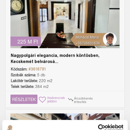
Mohácsi Mária
225 M Ft
+36706601636
Nagypolgári elegancia, modern köntösben,
Kecskemét belvárosá...
Kódszám:
#3618791
Szobák száma:
5 db
Lakótér területe:
220 m2
Telek területe:
384 m2
Kedvencnek
Árcsökkenés
RÉSZLETEK
jelölöm
értesítés