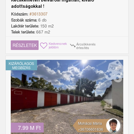
Kecskeméten belvárosi ingatlan, kiváló
adottságokkal !
Kódszám:
#3613307
Szobák száma:
6 db
Lakótér területe:
150 m2
Telek területe:
667 m2
Kedvencnek
Árcsökkenés
RÉSZLETEK
jelölöm
értesítés
KIZÁRÓLAGOS
MEGBÍZÁS
Mohácsi Mária
7.99 M Ft
+36706601636