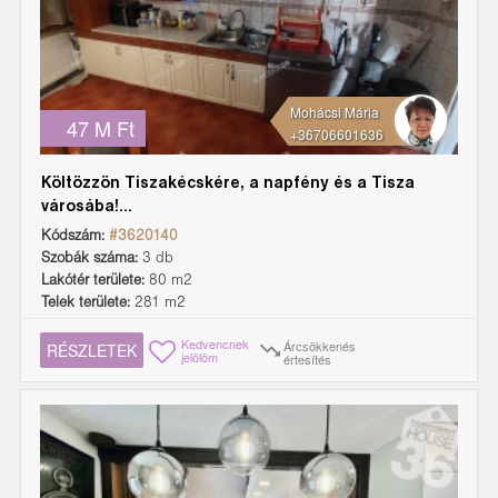
Mohácsi Mária
47 M Ft
+36706601636
Költözzön Tiszakécskére, a napfény és a Tisza
városába!...
Kódszám:
#3620140
Szobák száma:
3 db
Lakótér területe:
80 m2
Telek területe:
281 m2
Kedvencnek
Árcsökkenés
RÉSZLETEK
jelölöm
értesítés