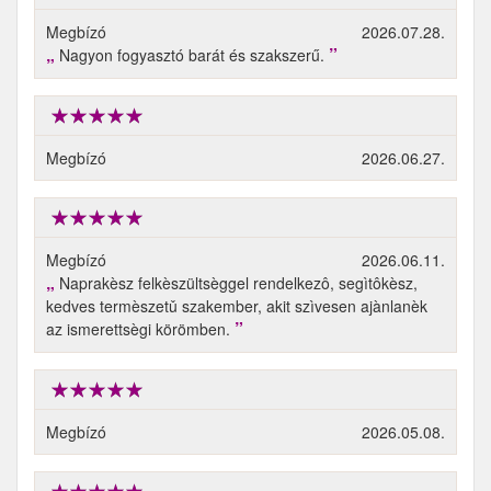
Megbízó
2026.07.28.
Nagyon fogyasztó barát és szakszerű.
Megbízó
2026.06.27.
Megbízó
2026.06.11.
Naprakèsz felkèszültsèggel rendelkezô, segìtôkèsz,
kedves termèszetǔ szakember, akit szìvesen ajànlanèk
az ismerettsègi körömben.
Megbízó
2026.05.08.