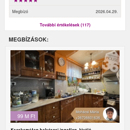
Megbízó
2026.04.29.
További értékelések (117)
MEGBÍZÁSOK:
Mohácsi Mária
99 M Ft
+36706601636