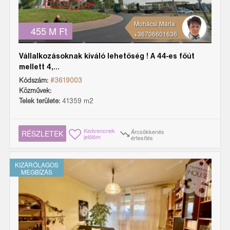
Mohácsi Mária
455 M Ft
+36706601636
Vállalkozásoknak kiváló lehetőség ! A 44-es főút
mellett 4,...
Kódszám:
#3619003
Közművek:
Telek területe:
41359 m2
Kedvencnek
Árcsökkenés
RÉSZLETEK
jelölöm
értesítés
KIZÁRÓLAGOS
MEGBÍZÁS