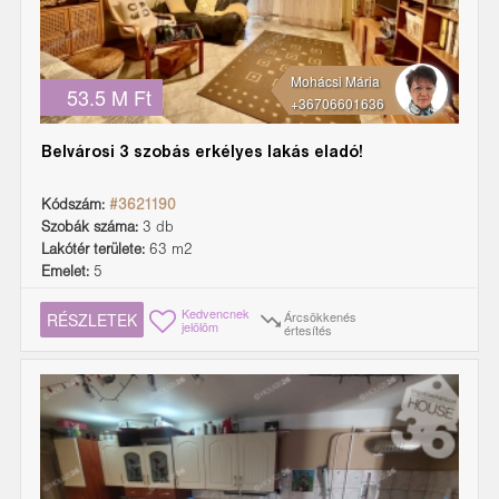
Mohácsi Mária
53.5 M Ft
+36706601636
Belvárosi 3 szobás erkélyes lakás eladó!
Kódszám:
#3621190
Szobák száma:
3 db
Lakótér területe:
63 m2
Emelet:
5
Kedvencnek
Árcsökkenés
RÉSZLETEK
jelölöm
értesítés