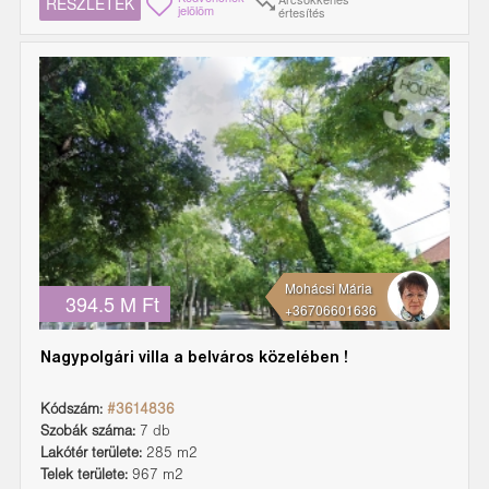
RÉSZLETEK
jelölöm
értesítés
Mohácsi Mária
394.5 M Ft
+36706601636
Nagypolgári villa a belváros közelében !
Kódszám:
#3614836
Szobák száma:
7 db
Lakótér területe:
285 m2
Telek területe:
967 m2