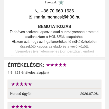
Fokozat:
+36 70 660 1636
maria.mohacsi@h36.hu
BEMUTATKOZÁS
Többéves szakmai tapasztalattal a tarsolyomban örömmel
csatlakoztam a HOUSE36 csapatához.
Hiszem azt, hogy az ingatlanértékesítő nélkülözhetetlen
összekötő kapocs az eladó és a vevő között.
Személyes jelenlétemmel és jogi, pénzügyi, emberi
kapcsolatok terén szerzett gyakorlatom felhasználásával
célom, hogy sikeres, eredményes értékesítések irányítója,
ÉRTÉKELÉSEK:
résztvevője legyek.
Ne csak házat, hanem otthont is találjunk valamennyi
4.9 (123 értékelés alapján)
ügyfelünknek!
Kereső ügyfél
2026.07.28.