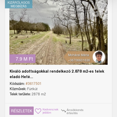
KIZÁRÓLAGOS
MEGBÍZÁS
Mohácsi Mária
7.9 M Ft
+36706601636
Kiváló adottságokkal rendelkező 2.878 m2-es telek
eladó Heté...
Kódszám:
#3617501
Közművek:
Fúrtkút
Telek területe:
2878 m2
Kedvencnek
Árcsökkenés
RÉSZLETEK
jelölöm
értesítés