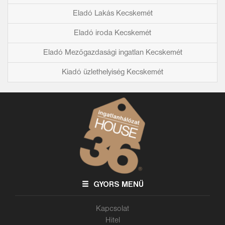
Eladó Lakás Kecskemét
Eladó iroda Kecskemét
Eladó Mezőgazdasági ingatlan Kecskemét
Kiadó üzlethelyiség Kecskemét
GYORS MENÜ
Kapcsolat
Hitel