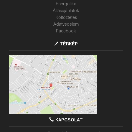
Energetika
Állásajánlatok
Költöztetés
Adatvédelem
Facebook
TÉRKÉP
KAPCSOLAT