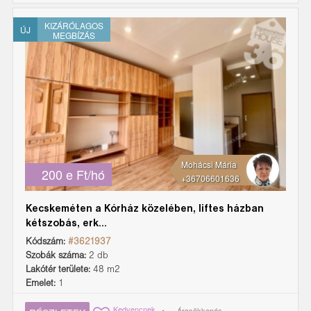
KIZÁRÓLAGOS
ÚJ
MEGBÍZÁS
Mohácsi Mária
200 e Ft/hó
+36706601636
Kecskeméten a Kórház közelében, liftes házban
kétszobás, erk...
Kódszám:
#3621937
Szobák száma:
2 db
Lakótér területe:
48 m2
Emelet:
1
Kedvencnek
Árcsökkenés