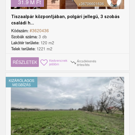
31.9 M Ft
+36706601636
Tiszaalpár központjában, polgári jellegű, 3 szobás
családi h...
Kódszám:
#3620436
Szobák száma:
3 db
Lakótér területe:
120 m2
Telek területe:
1221 m2
Kedvencnek
Árcsökkenés
RÉSZLETEK
jelölöm
értesítés
KIZÁRÓLAGOS
MEGBÍZÁS