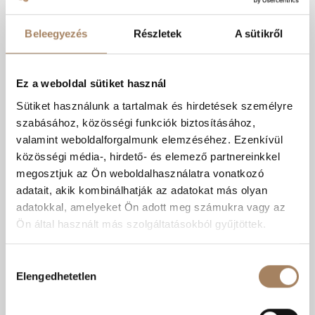
Beleegyezés
Részletek
A sütikről
Ez a weboldal sütiket használ
Sütiket használunk a tartalmak és hirdetések személyre
Mohácsi Mária
26.9 M Ft
szabásához, közösségi funkciók biztosításához,
+36706601636
valamint weboldalforgalmunk elemzéséhez. Ezenkívül
Belváros, zárt udvari 39,6 m2-es dupla garázs
közösségi média-, hirdető- és elemező partnereinkkel
ELADÓ!
megosztjuk az Ön weboldalhasználatra vonatkozó
Kódszám:
#3620590
adatait, akik kombinálhatják az adatokat más olyan
Szobák száma:
adatokkal, amelyeket Ön adott meg számukra vagy az
Lakótér területe:
39.6 m2
Ön által használt más szolgáltatásokból gyűjtöttek.
Emelet:
Kedvencnek
Árcsökkenés
RÉSZLETEK
Hozzájárulás
jelölöm
értesítés
Elengedhetetlen
kiválasztása
KIZÁRÓLAGOS
MEGBÍZÁS