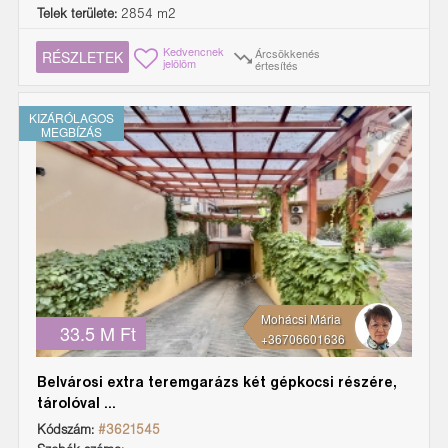
Telek területe:
2854 m2
Kedvencnek
Árcsökkenés
RÉSZLETEK
jelölöm
értesítés
KIZÁRÓLAGOS
MEGBÍZÁS
Mohácsi Mária
33.5 M Ft
+36706601636
Belvárosi extra teremgarázs két gépkocsi részére,
tárolóval ...
Kódszám:
#3621545